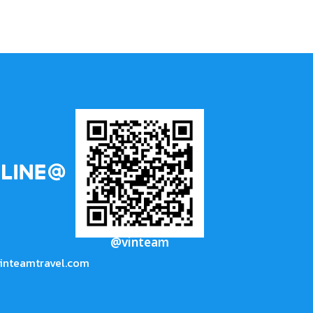
@vinteam
inteamtravel.com