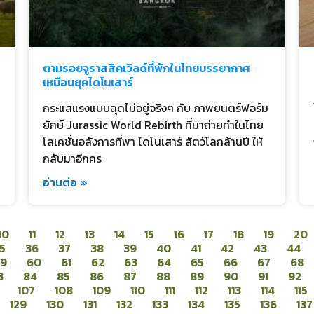
ตามรอยจูราสสิคเวิลด์ที่พักในไทยบรรยากาศ
เหมือนยุคไดโนเสาร์
กระแสแรงแบบฉุดไม่อยู่จริงๆ กับ ภาพยนตร์ฟอร์ม
ยักษ์ Jurassic World Rebirth ที่มาถ่ายทำในไทย
โลเคชั่นอลังการที่พา ไดโนเสาร์ สัตว์โลกล้านปี ให้
กลับมาอีกคร
อ่านต่อ »
10
11
12
13
14
15
16
17
18
19
20
5
36
37
38
39
40
41
42
43
44
59
60
61
62
63
64
65
66
67
68
3
84
85
86
87
88
89
90
91
92
107
108
109
110
111
112
113
114
115
129
130
131
132
133
134
135
136
137