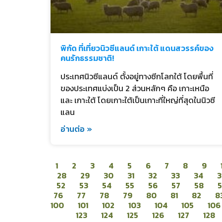
พิกัด ที่เที่ยวนิวซีแลนด์ เกาะใต้ แดนสวรรค์ของ
คนรักธรรมชาติ!
ประเทศนิวซีแลนด์ ตั้งอยู่ทางซีกโลกใต้ โดยพื้นที่
ของประเทศแบ่งเป็น 2 ส่วนหลักๆ คือ เกาะเหนือ
และ เกาะใต้ โดยเกาะใต้เป็นเกาะที่ใหญ่ที่สุดในนิวซี
แลน
อ่านต่อ »
1
2
3
4
5
6
7
8
9
28
29
30
31
32
33
34
3
52
53
54
55
56
57
58
76
77
78
79
80
81
82
8
100
101
102
103
104
105
106
123
124
125
126
127
128