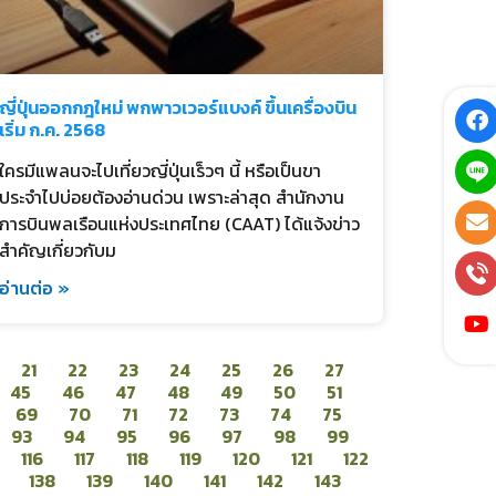
ญี่ปุ่นออกกฎใหม่ พกพาวเวอร์แบงค์ ขึ้นเครื่องบิน
เริ่ม ก.ค. 2568
ใครมีแพลนจะไปเที่ยวญี่ปุ่นเร็วๆ นี้ หรือเป็นขา
ประจำไปบ่อยต้องอ่านด่วน เพราะล่าสุด สำนักงาน
การบินพลเรือนแห่งประเทศไทย (CAAT) ได้แจ้งข่าว
สำคัญเกี่ยวกับม
อ่านต่อ »
21
22
23
24
25
26
27
45
46
47
48
49
50
51
69
70
71
72
73
74
75
93
94
95
96
97
98
99
116
117
118
119
120
121
122
138
139
140
141
142
143