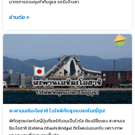
มาตรการควบคุมกำกับดูแล รถรับจ้างสา
อ่านต่อ »
สะพานเอชิมะโอฮาชิ ไวรัลพิกัดสุดแปลกในญี่ปุ่น!
พิกัดสุดแปลกในญี่ปุ่นที่แชร์กันจนเป็นไวรัล ต้องมีชื่อของ สะพานเอ
ชิมะโอฮาชิ (Eshima Ohashi Bridge) ติดโผแน่นอนครับ เพราะภาพ