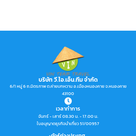
บริษัท วี.ไอ.เอ็น.ทีม จำกัด
6/1 หมู่ 6 ถ.มิตรภาพ ต.ค่ายบกหวาน อ.เมืองหนองคาย จ.หนองคาย
43100
เวลาทำการ
จันทร์ - เสาร์ 08.30 น. - 17.00 น.
ใบอนุญาตธุรกิจนำเที่ยว 51/00957
ทัวร์ต่างประเทศ