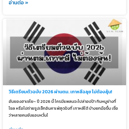
อ่านต่อ »
วิธีเตรียมตัวฉบับ 2026 ผ่านตม. เกาหลีฉลุย ไม่ต้องลุ้น!
อันยองฮาเซโย~ ปี 2026 นี้ ใครมีแพลนจะไปล่าอปป้า กินหมูย่างที่
โซล หรือไปถ่ายรูปเช็กอินคาเฟ่สุดปังที่ เกาหลีใต้ บ้างยกมือขึ้น เชื่อ
ว่าหลายคนยังแอบหวั่นใ