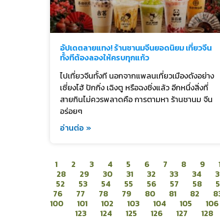
อัปเดตลายแทง! ร้านชานมจีนยอดนิยม เที่ยวจีน
ทั้งทีต้องลองให้ครบทุกแก้ว
ไปเที่ยวจีนทั้งที นอกจากแพลนเที่ยวเมืองดังอย่าง
เซี่ยงไฮ้ ปักกิ่ง เฉิงตู หรือฉงชิ่งแล้ว อีกหนึ่งสิ่งที่
สายกินไม่ควรพลาดคือ การตามหา ร้านชานม จีน
อร่อยๆ
อ่านต่อ »
1
2
3
4
5
6
7
8
9
28
29
30
31
32
33
34
3
52
53
54
55
56
57
58
76
77
78
79
80
81
82
8
100
101
102
103
104
105
106
123
124
125
126
127
128