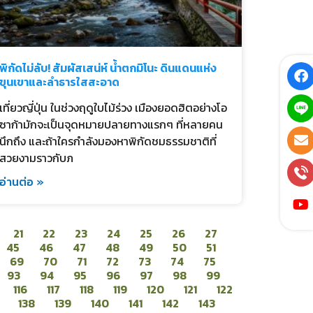
พิกัดไม่ลับ! สัมผัสเสน่ห์ น้ำตกมิโนะ ดินแดนแห่ง
ขุนเขาและลำธารใสสะอาด
เที่ยวญี่ปุ่น ในช่วงฤดูใบไม้ร่วง เมืองยอดฮิตอย่างโอ
ซาก้ามักจะเป็นจุดหมายปลายทางแรกๆ ที่หลายคน
นึกถึง และถ้าใครกำลังมองหาพิกัดชมธรรมชาติที่
สวยงามราวกับภ
อ่านต่อ »
21
22
23
24
25
26
27
45
46
47
48
49
50
51
69
70
71
72
73
74
75
93
94
95
96
97
98
99
116
117
118
119
120
121
122
138
139
140
141
142
143