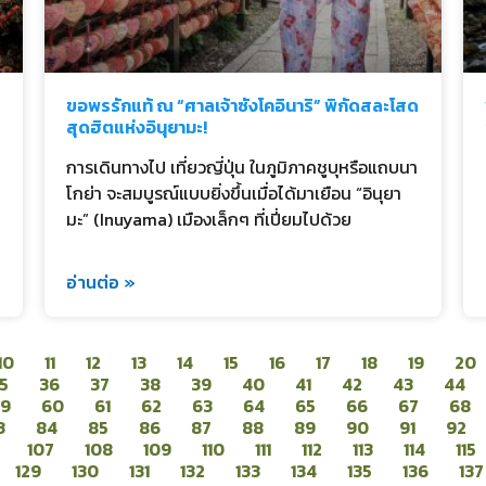
ขอพรรักแท้ ณ “ศาลเจ้าซังโคอินาริ” พิกัดสละโสด
สุดฮิตแห่งอินุยามะ!
การเดินทางไป เที่ยวญี่ปุ่น ในภูมิภาคชูบุหรือแถบนา
โกย่า จะสมบูรณ์แบบยิ่งขึ้นเมื่อได้มาเยือน “อินุยา
มะ” (Inuyama) เมืองเล็กๆ ที่เปี่ยมไปด้วย
อ่านต่อ »
10
11
12
13
14
15
16
17
18
19
20
5
36
37
38
39
40
41
42
43
44
59
60
61
62
63
64
65
66
67
68
3
84
85
86
87
88
89
90
91
92
107
108
109
110
111
112
113
114
115
129
130
131
132
133
134
135
136
137