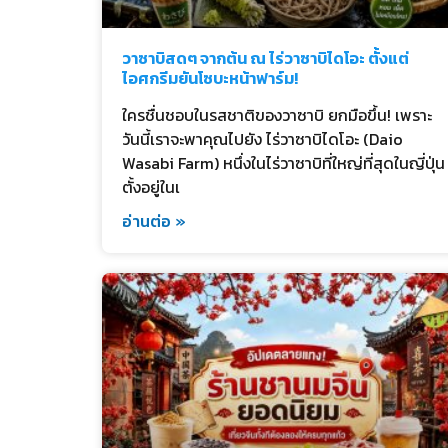
วาซาบิสดๆ จากต้น ณ ไร่วาซาบิไดโอะ ตั้งแต่
ไอศกรีมยันโซบะหน้าฟาร์ม!
ใครชื่นชอบในรสชาติของวาซาบิ ยกมือขึ้น! เพราะ
วันนี้เราจะพาคุณไปยัง ไร่วาซาบิไดโอะ (Daio
Wasabi Farm) หนึ่งในไร่วาซาบิที่ใหญ่ที่สุดในญี่ปุ่น
ตั้งอยู่ในเ
อ่านต่อ »