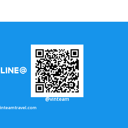
@vinteam
inteamtravel.com