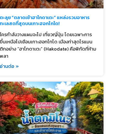
ตะลุย “ตลาดเช้าฮาโกดาเตะ” แหล่งรวมอาหาร
ทะเลสดที่สุดบนเกาะฮอกไกโด!
ใครกำลังวางแผนจะไป เที่ยวญี่ปุ่น โดยเฉพาะการ
ขึ้นเหนือไปเยือนเกาะฮอกไกโด เมืองท่าสุดโรแมน
ติกอย่าง “ฮาโกดาเตะ” (Hakodate) คือพิกัดที่ห้าม
พลา
อ่านต่อ »