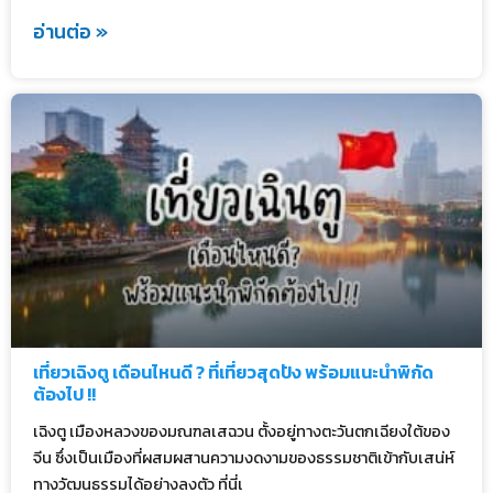
อ่านต่อ »
เที่ยวเฉิงตู เดือนไหนดี ? ที่เที่ยวสุดปัง พร้อมแนะนำพิกัด
ต้องไป !!
เฉิงตู เมืองหลวงของมณฑลเสฉวน ตั้งอยู่ทางตะวันตกเฉียงใต้ของ
จีน ซึ่งเป็นเมืองที่ผสมผสานความงดงามของธรรมชาติเข้ากับเสน่ห์
ทางวัฒนธรรมได้อย่างลงตัว ที่นี่เ