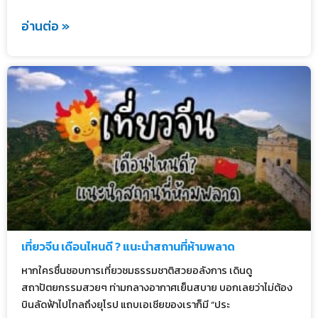
อ่านต่อ »
เที่ยวจีน เดือนไหนดี ? แนะนำสถานที่ห้ามพลาด
หากใครชื่นชอบการเที่ยวชมธรรมชาติสวยอลังการ เดินดู
สถาปัตยกรรมสวยๆ ท่ามกลางอากาศเย็นสบาย บอกเลยว่าไม่ต้อง
บินลัดฟ้าไปไกลถึงยุโรป แถบเอเชียของเราก็มี “ประ