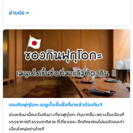
อ่านต่อ »
ของกินฟุกุโอกะ เมนูเด็ดขึ้นชื่อที่มาแล้วต้องกิน !!
ช่วงหลังมานี้คนเริ่มหันมา เที่ยวฟุกุโอกะ กันมากขึ้น เพราะเป็นเมืองที่
บรรยากาศดี ธรรมชาติสวย ที่เที่ยวเยอะ คึกคักแต่คนไม่แออัดจนเท่า
เมืองใหญ่อย่างโตเกี