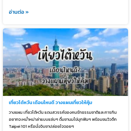
อ่านต่อ »
เที่ยวไต้หวัน เดือนไหนดี วางแผนเที่ยวให้คุ้ม
วางแผน เที่ยวไต้หวัน แดนสวรรค์ของคนรักธรรมชาติและการกิน
อยากจะหม่ำหม่าล่าแบบแซ่บๆ ดื่มชานมไข่มุกฟินๆ พร้อมชมวิวตึก
Taipei 101 หรือนั่งจิบชาปล่อยใจจอยๆ