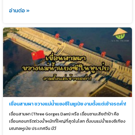
อ่านต่อ »
เขื่อนสามผา ขวางแม่น้ำแยงซีในหูเป่ย งามตั้งแต่เช้าจรดค่ำ!
เขื่อนสามผา (Three Gorges Dam) หรือ เขื่อนซานเสียต้าป้า คือ
เขื่อนคอนกรีตถ่วงน้ำหนักที่ใหญ่ที่สุดในโลก ตั้งบนแม่น้ำแยงซีเกียง
มณฑลหูเป่ย ประเทศจีน มีวั