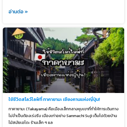
อ่านต่อ »
ใช้ชีวิตสโลว์ไลฟ์ที่ ทาคายามะ เชียงคานแห่งญี่ปุ่น!
ทาคายามะ (Takayama) คือเมืองเล็กกลางหุบเขาที่ทำให้การเดินทาง
ไม่จำเป็นต้องเร่งรีบ เมืองเก่าอย่าง Sanmachi Suji เต็มไปด้วยบ้าน
ไม้สมัยเอโดะ ร้านเล็ก ๆ แล