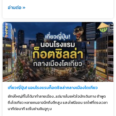
อ่านต่อ »
เที่ยวญี่ปุ่น! นอนโรงแรมก็อตซิลล่ากลางเมืองโตเกียว
ยักษ์ใหญ่ที่ไม่ได้มาทำลายเมือง…แต่มาขโมยหัวใจนักเดินทาง ถ้าพูด
ถึงโตเกียว หลายคนอาจนึกถึงตึกสูง แสงไฟนีออน รถไฟที่ตรงเวลา
นาทีต่อนาที แต่ในย่านชินจูกุ ม