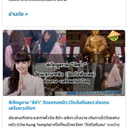
อ่านต่อ »
พิกัดมูตาม “ลิซ่า” วัดแชกงหมิว (วัดกังหันลม) ฮ่องกง
เสริมดวงปังๆ
ฮ่องกงเกิดกระแสภาพไวรัล ลิซ่า-ลลิษา มโนบาล เดินทางไปวัดแชกง
หมิว (Che Kung Temple) หรือที่คนไทยเรียก “วัดกังหันลม” ระหว่าง