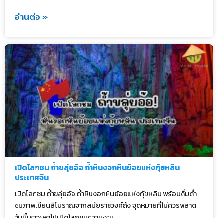
อ่านต่อ »
เปิดโลกชม ถ้ำขลุ่ยอ้อ ถ้ำหินงอกหินย้อยแห่งกุ้ยหลิน
ประเทศจีน
เปิดโลกชม ถ้ำขลุ่ยอ้อ ถ้ำหินงอกหินย้อยแห่งกุ้ยหลิน พร้อมดื่มด่ำ
ชมภาพเขียนสีโบราณจากสมัยราชวงศ์ถัง จุดหมายที่ไม่ควรพลาด
วันนี้เราจะพาไปเปิดโลกชมความงาม