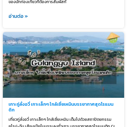
ของนักท่องเที่ยวที่ต้องการสัมผัสกั
อ่านต่อ »
เกาะกู่ลั่งอวี่ เกาะเล็กๆ ใกล้เซี่ยเหมินบรรยากาศสุดโรแมน
ติก
เที่ยวกู่ลั่งอวี่ เกาะเล็กๆ ใกล้เซี่ยเหมิน เต็มไปด้วยสถาปัตยกรรม
ยุโรป-จีน เสียงเปียโนบรรเลงทั่วเกาะ บรรยากาศสุดโรแมนติก Cr.