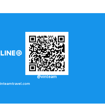
@vinteam
inteamtravel.com