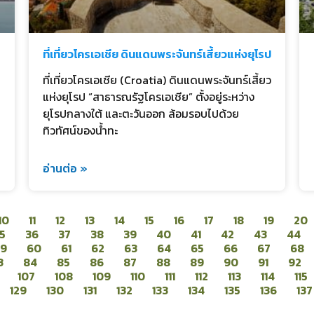
ที่เที่ยวโครเอเชีย ดินแดนพระจันทร์เสี้ยวแห่งยุโรป
ที่เที่ยวโครเอเชีย (Croatia) ดินแดนพระจันทร์เสี้ยว
แห่งยุโรป “สาธารณรัฐโครเอเชีย” ตั้งอยู่ระหว่าง
ยุโรปกลางใต้ และตะวันออก ล้อมรอบไปด้วย
ทิวทัศน์ของน้ำทะ
อ่านต่อ »
10
11
12
13
14
15
16
17
18
19
20
5
36
37
38
39
40
41
42
43
44
59
60
61
62
63
64
65
66
67
68
3
84
85
86
87
88
89
90
91
92
107
108
109
110
111
112
113
114
115
129
130
131
132
133
134
135
136
137