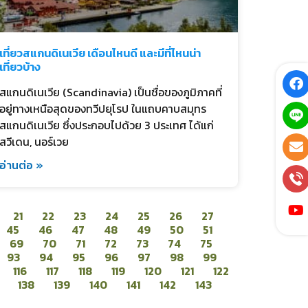
เที่ยวสแกนดิเนเวีย เดือนไหนดี และมีที่ไหนน่า
เที่ยวบ้าง
สแกนดิเนเวีย (Scandinavia) เป็นชื่อของภูมิภาคที่
อยู่ทางเหนือสุดของทวีปยุโรป ในแถบคาบสมุทร
สแกนดิเนเวีย ซึ่งประกอบไปด้วย 3 ประเทศ ได้แก่
สวีเดน, นอร์เวย
อ่านต่อ »
21
22
23
24
25
26
27
45
46
47
48
49
50
51
69
70
71
72
73
74
75
93
94
95
96
97
98
99
116
117
118
119
120
121
122
138
139
140
141
142
143