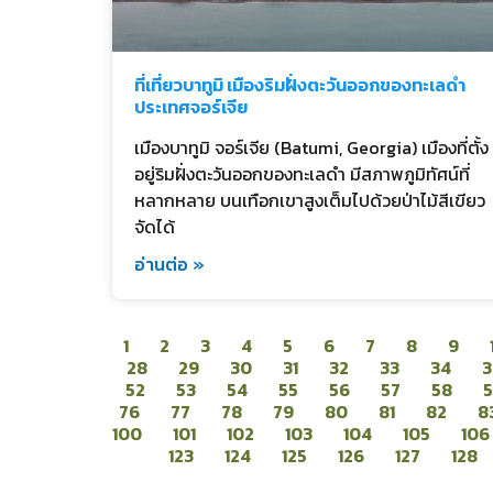
ที่เที่ยวบาทูมิ เมืองริมฝั่งตะวันออกของทะเลดำ
ประเทศจอร์เจีย
เมืองบาทูมิ จอร์เจีย (Batumi, Georgia) เมืองที่ตั้ง
อยู่ริมฝั่งตะวันออกของทะเลดำ มีสภาพภูมิทัศน์ที่
หลากหลาย บนเทือกเขาสูงเต็มไปด้วยป่าไม้สีเขียว
จัดได้
อ่านต่อ »
1
2
3
4
5
6
7
8
9
28
29
30
31
32
33
34
3
52
53
54
55
56
57
58
76
77
78
79
80
81
82
8
100
101
102
103
104
105
106
123
124
125
126
127
128