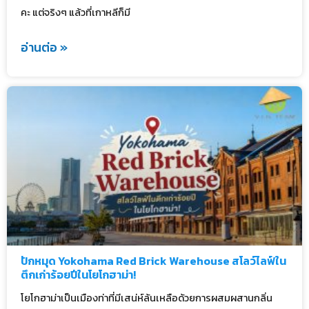
คะ แต่จริงๆ แล้วที่เกาหลีก็มี
อ่านต่อ »
ปักหมุด Yokohama Red Brick Warehouse สโลว์ไลฟ์ใน
ตึกเก่าร้อยปีในโยโกฮาม่า!
โยโกฮาม่าเป็นเมืองท่าที่มีเสน่ห์ล้นเหลือด้วยการผสมผสานกลิ่น