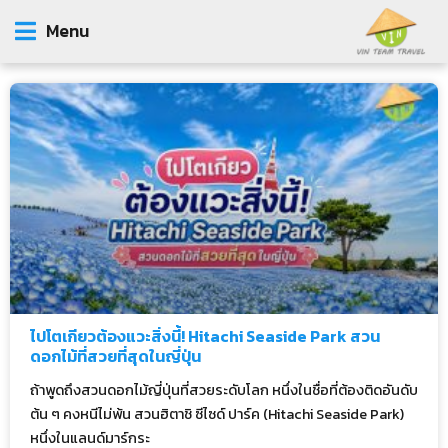
Menu
ไปโตเกียวต้องแวะสิ่งนี้! Hitachi Seaside Park สวน
ดอกไม้ที่สวยที่สุดในญี่ปุ่น
ถ้าพูดถึงสวนดอกไม้ญี่ปุ่นที่สวยระดับโลก หนึ่งในชื่อที่ต้องติดอันดับ
ต้น ๆ คงหนีไม่พ้น สวนฮิตาชิ ซีไซด์ ปาร์ค (Hitachi Seaside Park)
หนึ่งในแลนด์มาร์กระ