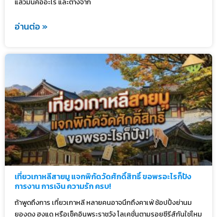
แล้วมันคืออะไร และต่างจาก
อ่านต่อ »
เที่ยวเกาหลีสายมู แจกพิกัดวัดศักดิ์สิทธิ์ ขอพรอะไรก็ปัง
การงาน การเงิน ความรัก ครบ!
ถ้าพูดถึงการ เที่ยวเกาหลี หลายคนอาจนึกถึงคาเฟ่ ช้อปปิ้งย่านม
ยองดง ฮงแด หรือเช็คอินพระราชวัง โลเคชั่นตามรอยซีรีส์กันใช่ไหม