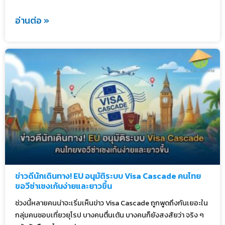
อ่านต่อ »
ข่าวดีนักเดินทาง! EU อนุมัติระบบ Visa Cascade คนไทย
ขอวีซ่าเชงเก้นง่ายและยาวขึ้น
ช่วงนี้หลายคนน่าจะเริ่มเห็นข่าว Visa Cascade ถูกพูดถึงกันเยอะใน
กลุ่มคนชอบเที่ยวยุโรป บางคนตื่นเต้น บางคนก็ยังสงสัยว่า จริง ๆ