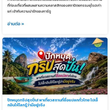
ที่ท่องเที่ยวที่ผสมผสานความคลาสสิกของสถาปัตยกรรมยุโรปเก่า
แก่ เข้ากับความน่ารักของการ์ตู
อ่านต่อ »
ปักหมุดทริปสุดปั่น! พาเที่ยวสถานที่ชื่อแปลกทั่วไทย ไปเช็
กอินให้โลกรู้ว่ามีอยู่จริง