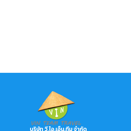
บริษัท วี.ไอ.เอ็น.ทีม จำกัด