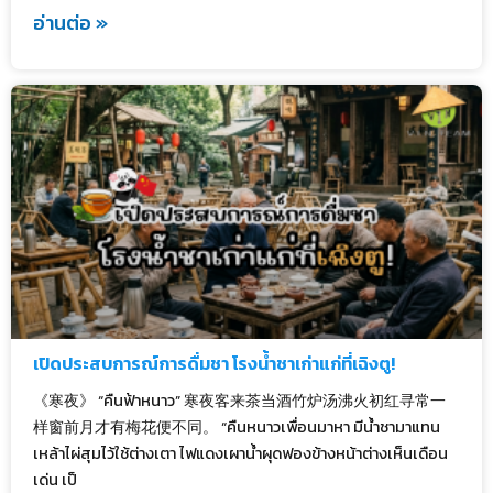
อ่านต่อ »
เปิดประสบการณ์การดื่มชา โรงน้ำชาเก่าแก่ที่เฉิงตู!
《寒夜》 “คืนฟ้าหนาว” 寒夜客来茶当酒竹炉汤沸火初红寻常一
样窗前月才有梅花便不同。 “คืนหนาวเพื่อนมาหา มีน้ำชามาแทน
เหล้าไผ่สุมไว้ใช้ต่างเตา ไฟแดงเผาน้ำผุดฟองข้างหน้าต่างเห็นเดือน
เด่น เป็