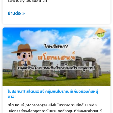
Sanctuary โบราณสถานท
อ่านต่อ »
ไขปริศนา? สโตนเฮนจ์ กลุ่มหินโบราณที่เกี่ยวข้องกับหมู่
ดาว!
สโตนเฮนจ์ (Stonehenge) หนึ่งในโบราณสถานลึกลับ และสิ่ง
มหัศจรรย์ของโลกยุคกลางในประเทศอังกฤษ ที่ยังคงหาคำตอบที่