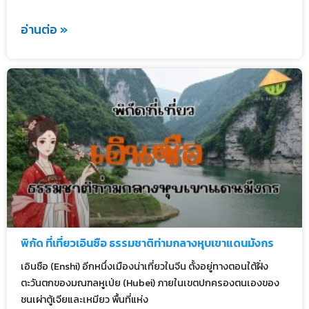
อ่านต่อ »
พิกัด ที่เที่ยวเอินซือ ธรรมชาติท่ามกลางหุบเขาแดนมังกร
เอินซือ (Enshi) อีกหนึ่งเมืองน่าเที่ยวในจีน ตั้งอยู่ทางตอนใต้ฝั่ง
ตะวันตกของมณฑลหูเป่ย (Hubei) ภายในเขตปกครองตนเองของ
ชนเผ่าตู้เจียและเหมียว พื้นที่แห่ง