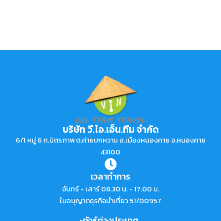
บริษัท วี.ไอ.เอ็น.ทีม จำกัด
6/1 หมู่ 6 ถ.มิตรภาพ ต.ค่ายบกหวาน อ.เมืองหนองคาย จ.หนองคาย
43100
เวลาทำการ
จันทร์ - เสาร์ 08.30 น. - 17.00 น.
ใบอนุญาตธุรกิจนำเที่ยว 51/00957
ทัวร์ต่างประเทศ