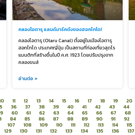
คลองโอตารุ แลนด์มาร์คดังของฮอกไกโด!
คลองโอตารุ (Otaru Canal) ตั้งอยู่ในเมืองโอตารุ
ฮอกไกโด ประเทศญี่ปุ่น เป็นสถานที่ท่องเที่ยวสุดโร
แมนติกที่สร้างขึ้นในปี ค.ศ. 1923 โดยปรับปรุงจาก
คลองขนส่
อ่านต่อ »
10
11
12
13
14
15
16
17
18
19
20
5
36
37
38
39
40
41
42
43
44
59
60
61
62
63
64
65
66
67
68
3
84
85
86
87
88
89
90
91
92
107
108
109
110
111
112
113
114
115
129
130
131
132
133
134
135
136
137