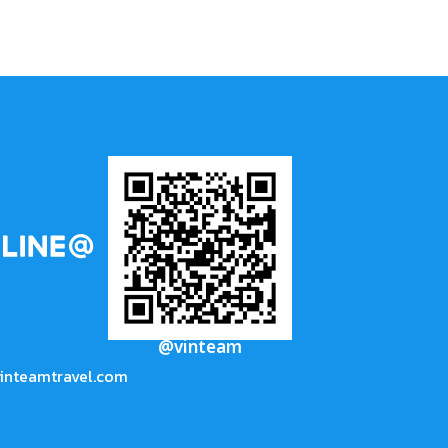
@vinteam
inteamtravel.com