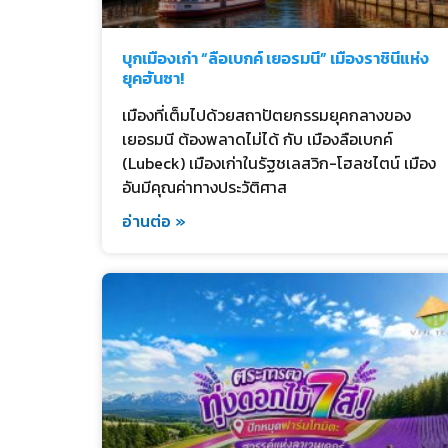
บุกเมืองเก่า “ลือเบกค์ เยอรมนี” เมืองราชินีแห่ง
ยุคฮันซา!
เมืองที่เต็มไปด้วยสถาปัตยกรรมยุคกลางของ
เยอรมนี ต้องพลาดไม่ได้ กับ เมืองลือเบกค์
(Lubeck) เมืองเก่าในรัฐชเลสวิก-โฮลชไตน์ เมือง
อันมีคุณค่าทางประวัติศาส
อ่านต่อ »