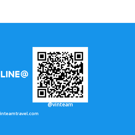
@vinteam
inteamtravel.com