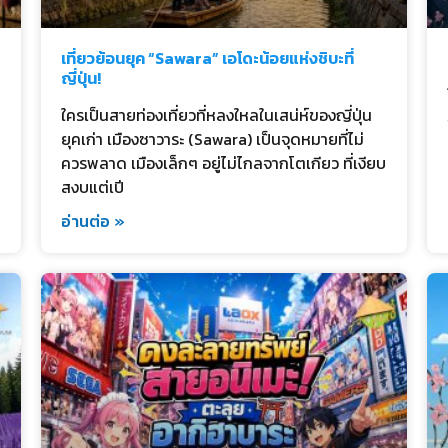
เที่ยวย้อนยุค “Sawara” เอโดะน้อยแห่งชิบะที่
ญี่ปุ่น!
ใครเป็นสายท่องเที่ยวที่หลงใหลในเสน่ห์ของญี่ปุ่น
ยุคเก่า เมืองซาวาระ (Sawara) เป็นจุดหมายที่ไม่
ควรพลาด เมืองเล็กๆ อยู่ไม่ไกลจากโตเกียว ที่เงียบ
สงบแต่เปี
อ่านต่อ »