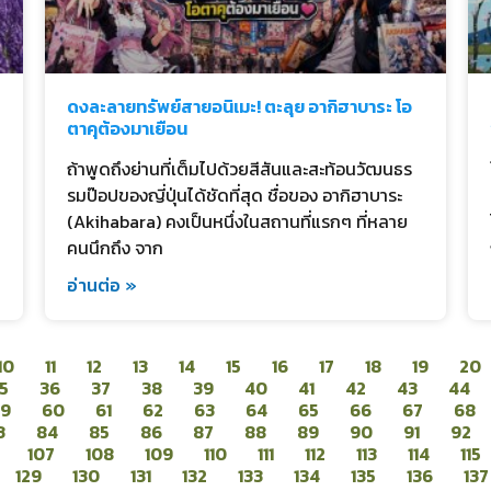
ดงละลายทรัพย์สายอนิเมะ! ตะลุย อากิฮาบาระ โอ
ตาคุต้องมาเยือน
ถ้าพูดถึงย่านที่เต็มไปด้วยสีสันและสะท้อนวัฒนธร
รมป๊อปของญี่ปุ่นได้ชัดที่สุด ชื่อของ อากิฮาบาระ
(Akihabara) คงเป็นหนึ่งในสถานที่แรกๆ ที่หลาย
คนนึกถึง จาก
อ่านต่อ »
10
11
12
13
14
15
16
17
18
19
20
5
36
37
38
39
40
41
42
43
44
59
60
61
62
63
64
65
66
67
68
3
84
85
86
87
88
89
90
91
92
107
108
109
110
111
112
113
114
115
129
130
131
132
133
134
135
136
137