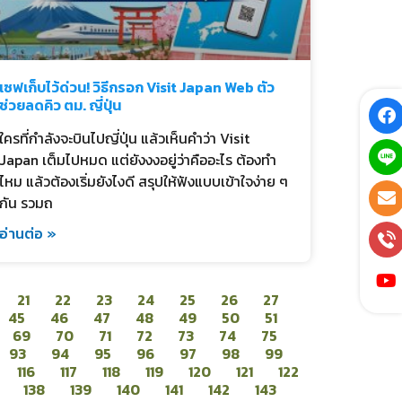
เซฟเก็บไว้ด่วน! วิธีกรอก Visit Japan Web ตัว
ช่วยลดคิว ตม. ญี่ปุ่น
ใครที่กำลังจะบินไปญี่ปุ่น แล้วเห็นคำว่า Visit
Japan เต็มไปหมด แต่ยังงงอยู่ว่าคืออะไร ต้องทำ
ไหม แล้วต้องเริ่มยังไงดี สรุปให้ฟังแบบเข้าใจง่าย ๆ
กัน รวมถ
อ่านต่อ »
21
22
23
24
25
26
27
45
46
47
48
49
50
51
69
70
71
72
73
74
75
93
94
95
96
97
98
99
116
117
118
119
120
121
122
138
139
140
141
142
143