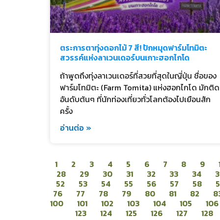
ตระการตาทุ่งดอกไม้ 7 สี! ปักหมุดฟาร์มโทมิตะ
สวรรค์แห่งลาเวนเดอร์บนเกาะฮอกไกโด
ถ้าพูดถึงทุ่งลาเวนเดอร์ที่สวยที่สุดในญี่ปุ่น ชื่อของ
ฟาร์มโทมิตะ (Farm Tomita) แห่งฮอกไกโด มักติด
อันดับต้นๆ ที่นักท่องเที่ยวทั่วโลกต้องไปเยือนสัก
ครั้ง
อ่านต่อ »
1
2
3
4
5
6
7
8
9
28
29
30
31
32
33
34
3
52
53
54
55
56
57
58
76
77
78
79
80
81
82
8
100
101
102
103
104
105
106
123
124
125
126
127
128