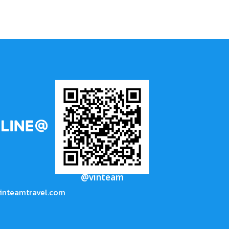
@vinteam
inteamtravel.com