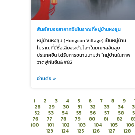
สัมผัสบรรยากาศจีนโบราณที่หมู่บ้านหงชุน
หมู่บ้านหงชุน (Hongcun Village) เป็นหมู่บ้าน
โบราณที่มีชื่อเสียงระดับโลกในมณฑลอันฮุย
ประเทศจีน ได้รับการขนานนามว่า “หมู่บ้านในภาพ
วาดพู่กันจีน&#82
อ่านต่อ »
1
2
3
4
5
6
7
8
9
28
29
30
31
32
33
34
3
52
53
54
55
56
57
58
76
77
78
79
80
81
82
8
100
101
102
103
104
105
106
123
124
125
126
127
128