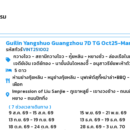
รม
Guilin Yangshuo Guangzhou 7D TG Oct25-Ma
รหัสทัวร์
VINT251002
กวางโจว - สถานีกวางโจว - กุ่้ยหลิน - หยางซั่ว - ล่องเรือใน
เจดีย์เงิน เจดีย์ทอง - นาขั้นบันไดหลงจีี๋ - อนุสาวรีย์แพะห้าตั
5
ดาว
ห่านย่างกุ้ยหลิน - หมูย่างกุ้ยหลิน - บุฟเฟ่ต์สุกี้หม่าล่า+BBQ
เผือก
Impression of Liu Sanjie - ภูเขาหลูยี่ - เขางวงช้าง - ถนนอ
หยาง - ถนนปักกิ่ง
(
7
ช่วงเวลาเดินทาง )
9 ส.ค. 69
-
15 ส.ค. 69
15 พ.ย. 69
-
21 พ.ย. 69
13 ก.ย. 69
-
19 ก.ย. 69
13 ธ.ค. 69
-
19 ธ.ค. 69
18 ต.ค. 69
-
24 ต.ค. 69
28 ธ.ค. 69
-
3 ม.ค. 70