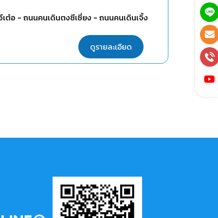
ีเต๋อ - ถนนคนเดินตงซีเซี่ยง - ถนนคนเดินเจิ้ง
ดูรายละเอียด