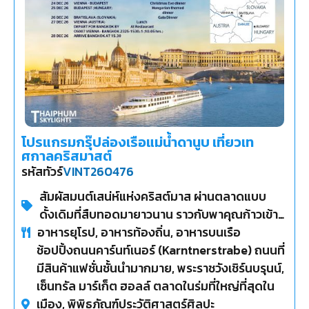
โปรแกรมกรุ๊ปล่องเรือแม่น้ำดานูบ เที่ยวเท
ศกาลคริสมาสต์
รหัสทัวร์
VINT260476
สัมผัสมนต์เสน่ห์แห่งคริสต์มาส ผ่านตลาดแบบ
ดั้งเดิมที่สืบทอดมายาวนาน ราวกับพาคุณก้าวเข้าสู่
อาหารยุโรป, อาหารท้องถิ่น, อาหารบนเรือ
โลกแห่งเทพนิยาย ประดับประดาด้วยแสงไฟระยิบ
ช้อปปิ้งถนนคาร์นท์เนอร์ (Karntnerstrabe) ถนนที่
ระยับทั่วทั้งถนนหนทาง อบอวลไปด้วยกลิ่นหอม
มีสินค้าแฟชั่นชั้นนำมากมาย, พระราชวังเชิร์นบรุนน์,
ของขนมปังเบรเดลและไวน์ที่ช่วยเติมเต็ม
เซ็นทรัล มาร์เก็ต ฮอลล์ ตลาดในร่มที่ใหญ่ที่สุดใน
บรรยากาศแห่งความสุข, ชมรอบกรุงเวียนนา เมือง
เมือง, พิพิธภัณฑ์ประวัติศาสตร์ศิลปะ
หลวงของประเทศออสเตรีย, ชมความงดงามของ