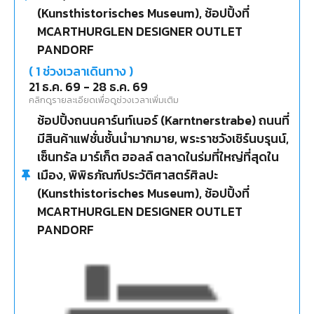
(Kunsthistorisches Museum), ช้อปปิ้งที่
พระราชวังเชิร์นบรุนน์ (Schoenbrunn Palace) ใน
MCARTHURGLEN DESIGNER OUTLET
อดีตเป็นที่ประทับของจักรพรรดิแห่งราชวงศ์ฮับส์
PANDORF
บูร์ก, ชมความสวยงามของเมืองบูดาเปสต์ ได้ชื่อว่า
เป็นเมืองหลวงที่มีความงดงามติดอันดับโลก จนได้
(
1
ช่วงเวลาเดินทาง )
รับสมญานามว่า “บูดาเปสต์ ไข่มุกแห่งแม่น้ำดานู
21 ธ.ค. 69
-
28 ธ.ค. 69
คลิกดูรายละเอียดเพื่อดูช่วงเวลาเพิ่มเติม
บ”, เที่ยวชมเมืองบราติสลาวา ผ่านชมปราสาทบราติ
ช้อปปิ้งถนนคาร์นท์เนอร์ (Karntnerstrabe) ถนนที่
สลาวา (Bratislava Castle) ปราสาทสีขาวบนเนิน
มีสินค้าแฟชั่นชั้นนำมากมาย, พระราชวังเชิร์นบรุนน์,
เขาแลนด์มาร์กสำคัญที่มองเห็นวิวแม่น้ำดานูบและ
เซ็นทรัล มาร์เก็ต ฮอลล์ ตลาดในร่มที่ใหญ่ที่สุดใน
ประเทศเพื่อนบ้านออสเตรียและฮังการี
เมือง, พิพิธภัณฑ์ประวัติศาสตร์ศิลปะ
(Kunsthistorisches Museum), ช้อปปิ้งที่
MCARTHURGLEN DESIGNER OUTLET
PANDORF