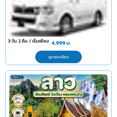
3
วัน
2
คืน
/ เริ่มเพียง
4,999
บ.
ดูรายละเอียด