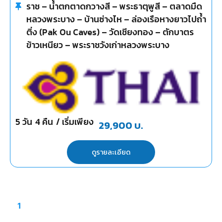
ราช – น้ำตกตาดกวางสี – พระธาตุพูสี – ตลาดมืด
หลวงพระบาง – บ้านซ่างไห – ล่องเรือหางยาวไปถ้ำ
ติ่ง (Pak Ou Caves) – วัดเชียงทอง – ตักบาตร
ข้าวเหนียว – พระราชวังเก่าหลวงพระบาง
5
วัน
4
คืน
/ เริ่มเพียง
29,900
บ.
ดูรายละเอียด
1