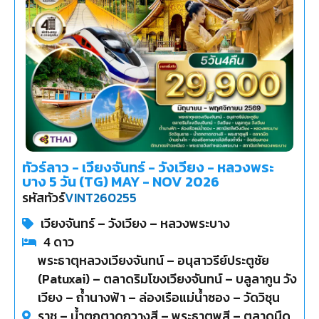
ทัวร์ลาว - เวียงจันทร์ - วังเวียง - หลวงพระ
บาง 5 วัน (TG) MAY - NOV 2026
รหัสทัวร์
VINT260255
เวียงจันทร์ – วังเวียง – หลวงพระบาง
4
ดาว
พระธาตุหลวงเวียงจันทน์ – อนุสาวรีย์ประตูชัย
(Patuxai) – ตลาดริมโขงเวียงจันทน์ – บลูลากูน วัง
เวียง – ถ้ำนางฟ้า – ล่องเรือแม่น้ำซอง – วัดวิชุน
ราช – น้ำตกตาดกวางสี – พระธาตุพูสี – ตลาดมืด