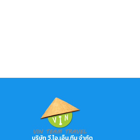
บริษัท วี.ไอ.เอ็น.ทีม จำกัด