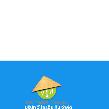
บริษัท วี.ไอ.เอ็น.ทีม จำกัด