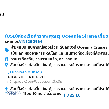
รม
(USD)ล่องเรือสำราญสุดหรู Oceania Sirena เที่ยวม
รหัสทัวร์
VINT260964
สัมผัสประสบการณ์ล่องเรือระดับลักชัวรี Oceania Cruises 
เป็นเลิศ ห้องอาหารระดับโลก และเส้นทางท่องเที่ยวที่คัดสรรม
อาหารท้องถิ่น, อาหารบนเรือ, อาหารทะเล
เมดิเตอร์เรเนียนและคาบสมุทรไอบีเรีย จาก Rome สู่ Lisbon
ช้อปปิ้งร้านท้องถิ่น, โบสถ์, อารายธรรมโบราณ, สถานที่ประวั
(
1
ช่วงเวลาเดินทาง )
4 ม.ค. 70
-
14 ม.ค. 70
คลิกดูรายละเอียดเพื่อดูช่วงเวลาเพิ่มเติม
ช้อปปิ้งร้านท้องถิ่น, โบสถ์, อารายธรรมโบราณ, สถานที่ประวั
11
วัน
10
คืน
/ เริ่มเพียง
1,725
บ.