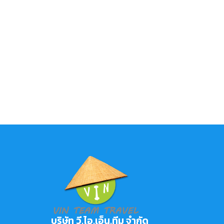
บริษัท วี.ไอ.เอ็น.ทีม จำกัด