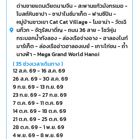
ด่านชายแดนเวียดนามจีน - สะพานแก้วมังกรเมฆ -
โบสถ์หินซาปา - ซาปาไนซ์มาเก็ต - ฟานซีปัน -
หมู่บ้านชาวเขา Cat Cat Village - โมอาน่า - วัดเฉิ
นก๊วก - จัตุรัสบาดิ่ญ - ถนน 36 สาย - โชว์หุ่น
กระบอกน้ำทังลอง - ล่องเรือจ่างอาง - ฮาลองไนท์
มาร์เก็ต - ล่องเรืออ่าวฮาลองเบย์ - เกาะไก่ชน - ถ้ำ
นางฟ้า - Mega Grand World Hanoi
(
35
ช่วงเวลาเดินทาง )
12 ส.ค. 69
-
16 ส.ค. 69
26 ส.ค. 69
-
30 ส.ค. 69
9 ก.ย. 69
-
13 ก.ย. 69
23 ก.ย. 69
-
27 ก.ย. 69
7 ต.ค. 69
-
11 ต.ค. 69
14 ต.ค. 69
-
18 ต.ค. 69
21 ต.ค. 69
-
25 ต.ค. 69
28 ต.ค. 69
-
1 พ.ย. 69
4 พ.ย. 69
-
8 พ.ย. 69