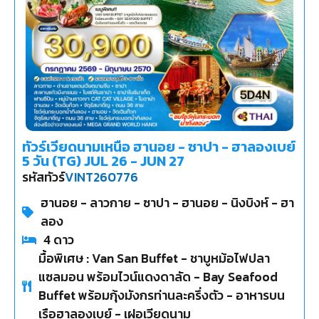
ทัวร์เวียดนามเหนือ ฮานอย - ซาปา - ฮาลองเบย์
5 วัน (TG) JUL 26 - JUN 27
รหัสทัวร์
VINT260776
ฮานอย - ลาวกาย - ซาปา - ฮานอย - นิงบิงห์ - ฮา
ลอง
4
ดาว
มื้อพิเศษ : Van San Buffet - ชาบูหม้อไฟปลา
แซลมอน พร้อมไวน์แดงดาลัด - Bay Seafood
Buffet พร้อมกุ้งมังกรท่านละครึ่งตัว - อาหารบน
เรือฮาลองเบย์ - เฝอเวียดนาม