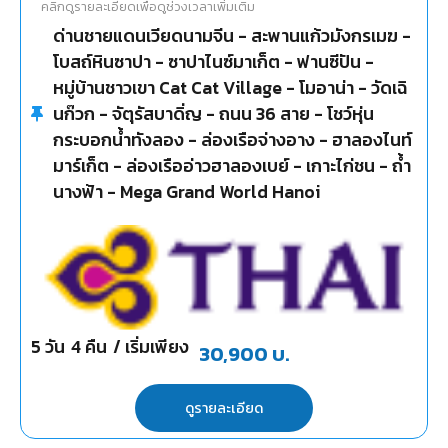
คลิกดูรายละเอียดเพื่อดูช่วงเวลาเพิ่มเติม
ด่านชายแดนเวียดนามจีน - สะพานแก้วมังกรเมฆ -
โบสถ์หินซาปา - ซาปาไนซ์มาเก็ต - ฟานซีปัน -
หมู่บ้านชาวเขา Cat Cat Village - โมอาน่า - วัดเฉิ
นก๊วก - จัตุรัสบาดิ่ญ - ถนน 36 สาย - โชว์หุ่น
กระบอกน้ำทังลอง - ล่องเรือจ่างอาง - ฮาลองไนท์
มาร์เก็ต - ล่องเรืออ่าวฮาลองเบย์ - เกาะไก่ชน - ถ้ำ
นางฟ้า - Mega Grand World Hanoi
5
วัน
4
คืน
/ เริ่มเพียง
30,900
บ.
ดูรายละเอียด