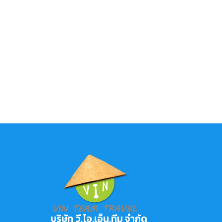
บริษัท วี.ไอ.เอ็น.ทีม จำกัด