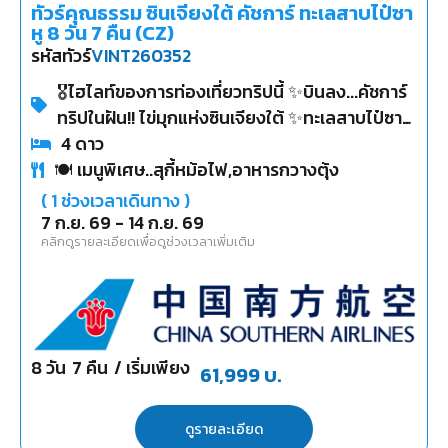
ทัวร์คุณธรรม ซินเจียงใต้ คัชการ์ ทะเลสาบไป๋ซา
หู 8 วัน 7 คืน (CZ)
รหัสทัวร์
VINT260352
🎖️ไฮไลท์ของการท่องเที่ยวทริปนี้ ✨บินลง...คัชการ์
ทริปในฝัน!! ไข่มุกแห่งซินเจียงใต้ ✨ทะเลสาบไป๋ซาหู
✨ทะเลสาบคาลาคู่เล่อ ✨อุโมงค์ต้นหยางลิ่ว ✨ผ่าน
4
ดาว
🍽 เมนูพิเศษ..สุกี้หม้อไฟ,อาหารกวางตุ้ง
ชมภูเขาหิมะ Muztagh Peak ✨ถนนโบราณผาน
หลง ✨ทะเลสาบบันดีร์ บลูลากูน ✨สวนหินแดง
(
1
ช่วงเวลาเดินทาง )
7 ก.ย. 69
-
14 ก.ย. 69
คลิกดูรายละเอียดเพื่อดูช่วงเวลาเพิ่มเติม
8
วัน
7
คืน
/ เริ่มเพียง
61,999
บ.
ดูรายละเอียด