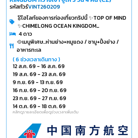
รหัสทัวร์
VINT260209
🎖️ไฮไลท์ของการท่องเที่ยวทริปนี้ ✨TOP OF MIND
✨CHIMELONG OCEAN KINGDOM
✨CHIMELONG SPACESHIP ✨ต๋าข่า..ตงซานโข่ว
4
ดาว
🥘เมนูพิเศษ..ห่านย่าง+หมูแดง / ชาบู+ปิ้งย่าง /
สุดฮิป!! ✨เช็คอินแลนด์มาร์ก ZHUHAI FISHER
อาหารทะเล
GIRL ✨เเคนตันทาวเวอร์
(
6
ช่วงเวลาเดินทาง )
12 ส.ค. 69
-
16 ส.ค. 69
19 ส.ค. 69
-
23 ส.ค. 69
9 ก.ย. 69
-
13 ก.ย. 69
16 ก.ย. 69
-
20 ก.ย. 69
23 ก.ย. 69
-
27 ก.ย. 69
14 ต.ค. 69
-
18 ต.ค. 69
คลิกดูรายละเอียดเพื่อดูช่วงเวลาเพิ่มเติม