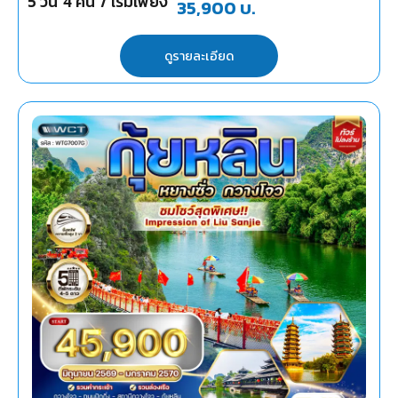
5
วัน
4
คืน
/ เริ่มเพียง
35,900
บ.
ดูรายละเอียด