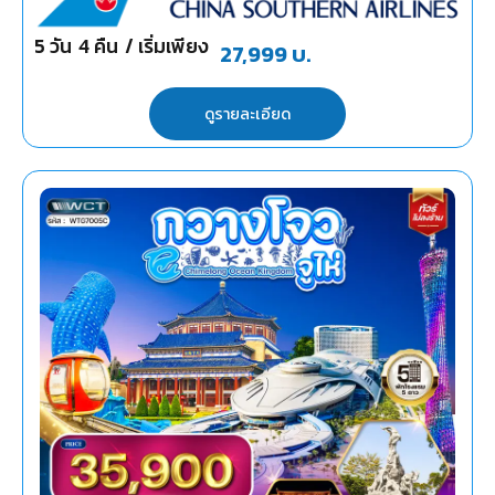
5
วัน
4
คืน
/ เริ่มเพียง
27,999
บ.
ดูรายละเอียด