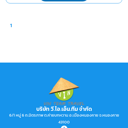
1
บริษัท วี.ไอ.เอ็น.ทีม จำกัด
6/1 หมู่ 6 ถ.มิตรภาพ ต.ค่ายบกหวาน อ.เมืองหนองคาย จ.หนองคาย
43100