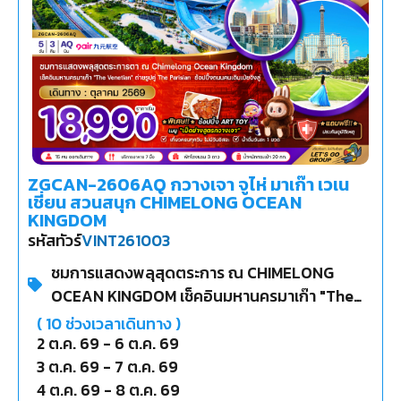
ZGCAN-2606AQ กวางเจา จูไห่ มาเก๊า เวเน
เชี่ยน สวนสนุก CHIMELONG OCEAN
KINGDOM
รหัสทัวร์
VINT261003
ชมการแสดงพลุสุดตระการ ณ CHIMELONG
OCEAN KINGDOM เช็คอินมหานครมาเก๊า "The
Venetian" ถ่ายรูปคู่ The Parisian ช้อปปิ้งถนน
(
10
ช่วงเวลาเดินทาง )
คนเดินเป่ยจิงลู่
2 ต.ค. 69
-
6 ต.ค. 69
3 ต.ค. 69
-
7 ต.ค. 69
4 ต.ค. 69
-
8 ต.ค. 69