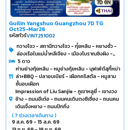
Guilin Yangshuo Guangzhou 7D TG
Oct25-Mar26
รหัสทัวร์
VINT251002
กวางโจว - สถานีกวางโจว - กุ่้ยหลิน - หยางซั่ว -
ล่องเรือในแม่น่ำหลีเจียง - เมืองโบราณซิงผิง -
เมืองลับแล - เจดีย์เงิน เจดีย์ทอง - นาขั้นบันได
5
ดาว
ห่านย่างกุ้ยหลิน - หมูย่างกุ้ยหลิน - บุฟเฟ่ต์สุกี้หม่า
หลงจีี๋ - อนุสาวรีย์แพะห้าตัว
ล่า+BBQ - ปลาอบเบียร์ - เผือกคริสตัล - หมูสาม
ชั้นอบเผือก
Impression of Liu Sanjie - ภูเขาหลูยี่ - เขางวง
ช้าง - ถนนอีเต๋อ - ถนนคนเดินตงซีเซี่ยง - ถนนคน
เดินเจิ้งหยาง - ถนนปักกิ่ง
(
7
ช่วงเวลาเดินทาง )
9 ส.ค. 69
-
15 ส.ค. 69
13 ก.ย. 69
-
19 ก.ย. 69