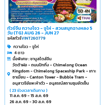
ทัวร์จีน กวางโจว - จูไห่ - สวนสนุกฉางหลง 5
วัน (TG) AUG 26 - JUN 27
รหัสทัวร์
VINT260779
กวางโจว - จูไห่
4
ดาว
มื้อพิเศษ : ชาบูสไตล์จีน
วัดต้าฝอ - ถนนปักกิ่ง - Chimelong Ocean
Kingdom - Chimelong Spaceship Park - เกาะ
ซาเมี่ยน - Canton Tower - Bubble Tram -
อนุสาวรีย์แพะห้าตัว - อนุสรณ์สถานซุนยัตเซ็น
(
23
ช่วงเวลาเดินทาง )
11 ส.ค. 69
-
15 ส.ค. 69
26 ส.ค. 69
-
30 ส.ค. 69