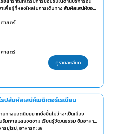
เรือสำราญที่ได้รับการยอมรับในด้านบริการอัน
าเพื่อผู้ที่หลงใหลในการเดินทาง สัมผัสเสน่ห์ของ
 ผ่านอิตาลี ฝรั่งเศส สเปน และโปรตุเกส
ติศาสตร์
ติศาสตร์
ดูรายละเอียด
รปสัมผัสเสน่ห์เมดิเตอร์เรเนียน
ยทางยอดนิยมมากยิ่งขึ้นไม่ว่าจะเป็นเมือง
บ้านริมทะเลแสนงดงาม เรียนรู้วัฒนธรรม ชิมอาหาร
าหารยุโรป, อาหารทะเล