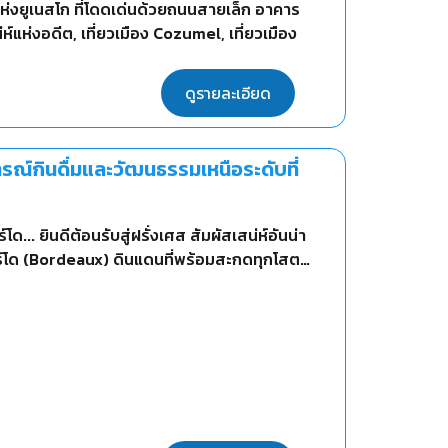
กแห่งยูเนสโก ที่โดดเด่นด้วยถนนสายเล็ก อาคาร
แห่งอดีต, เที่ยวเมือง Cozumel, เที่ยวเมือง
ดูรายละเอียด
ารณ์กินดื่มและวัฒนธรรมเหนือระดับที่
... ยินดีต้อนรับสู่ฝรั่งเศส สัมผัสเสน่ห์อันน่า
์โด (Bordeaux) ดินแดนที่พร้อมสะกดทุกโสต
วน์สีเหลืองทองรสเลิศที่มีความหวานละมุนตัดกับ
้และผลไม้ ท่ามกลางบรรยากาศสุดคลาสสิกในชา
อากาศชายฝั่งแอตแลนติก ลิ้มลองหอยนางรมสดๆ
บคู่ทานคู่กับไวน์แก้วโปรดได้อย่างสมบูรณ์แบบ,
" ปราสาทโกธิคโบราณ จุดกำเนิดแนวคิดเปลี่ยนโลก
องแม่น้ำ Garonne & Dordogne และ