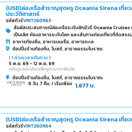
(USD)ล่องเรือสำราญสุดหรู Oceania Sirena เที่
ประวัติศาสตร์
รหัสทัวร์
VINT260963
สัมผัสประสบการณ์ล่องเรือระดับลักชัวรี Oceania Cruises 
เป็นเลิศ ห้องอาหารระดับโลก และเส้นทางท่องเที่ยวที่คัดสรรม
อาหารท้องถิ่น, อาหารบนเรือ, อาหารทะเล
Rome สู่ Istanbul ตามรอยอารยธรรมโบราณ ผ่านอิตาลี มอล
ช้อปปิ้งร้านท้องถิ่น, โบสถ์, อารายธรรมโบราณ
(
1
ช่วงเวลาเดินทาง )
5 พ.ย. 69
-
12 พ.ย. 69
คลิกดูรายละเอียดเพื่อดูช่วงเวลาเพิ่มเติม
ช้อปปิ้งร้านท้องถิ่น, โบสถ์, อารายธรรมโบราณ
8
วัน
7
คืน
/ เริ่มเพียง
1,677
บ.
(USD)ล่องเรือสำราญสุดหรู Oceania Sirena เที่ยวม
รหัสทัวร์
VINT260964