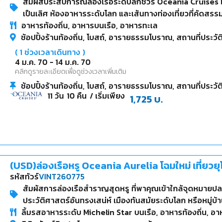
สัมผัสประสบการณ์ล่องเรือระดับลักชัวรี Oceania Cruises 
เป็นเลิศ ห้องอาหารระดับโลก และเส้นทางท่องเที่ยวที่คัดสรรม
อาหารท้องถิ่น, อาหารบนเรือ, อาหารทะเล
เมดิเตอร์เรเนียนและคาบสมุทรไอบีเรีย จาก Rome สู่ Lisbon
ช้อปปิ้งร้านท้องถิ่น, โบสถ์, อารายธรรมโบราณ, สถานที่ประวั
(
1
ช่วงเวลาเดินทาง )
4 ม.ค. 70
-
14 ม.ค. 70
คลิกดูรายละเอียดเพื่อดูช่วงเวลาเพิ่มเติม
ช้อปปิ้งร้านท้องถิ่น, โบสถ์, อารายธรรมโบราณ, สถานที่ประวั
11
วัน
10
คืน
/ เริ่มเพียง
1,725
บ.
(USD)ล่องเรือหรู Oceania Aurelia โฉมใหม่ เที่ยวยุโ
รหัสทัวร์
VINT260775
สัมผัสการล่องเรือสำราญสุดหรู ที่พาคุณเข้าใกล้จุดหมายปลา
ประวัติศาสตร์อันทรงเสน่ห์ เมืองทันสมัยระดับโลก หรือหมู่
ลิ้มรสอาหารระดับ Michelin Star บนเรือ, อาหารท้องถิ่น, อ
ท้องถิ่น และดื่มด่ำกับเสน่ห์ของแต่ละจุดหมายอย่างลึกซึ้ง