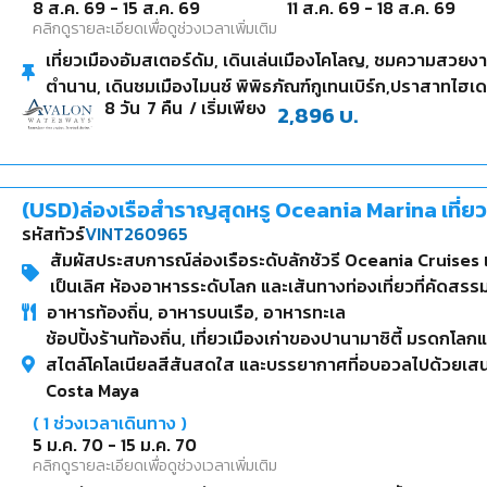
8 ส.ค. 69
-
15 ส.ค. 69
11 ส.ค. 69
-
18 ส.ค. 69
คลิกดูรายละเอียดเพื่อดูช่วงเวลาเพิ่มเติม
เที่ยวเมืองอัมสเตอร์ดัม, เดินเล่นเมืองโคโลญ, ชมความสวยง
ตำนาน, เดินชมเมืองไมนซ์ พิพิธภัณฑ์กูเทนเบิร์ก,ปราสาทไฮเด
8
วัน
7
คืน
/ เริ่มเพียง
2,896
บ.
(USD)ล่องเรือสำราญสุดหรู Oceania Marina เที่ย
รหัสทัวร์
VINT260965
สัมผัสประสบการณ์ล่องเรือระดับลักชัวรี Oceania Cruises 
เป็นเลิศ ห้องอาหารระดับโลก และเส้นทางท่องเที่ยวที่คัดสรรม
อาหารท้องถิ่น, อาหารบนเรือ, อาหารทะเล
ประสบการณ์ล่องผ่าน คลองปานามา หนึ่งในสิ่งมหัศจรรย์ทาง
ช้อปปิ้งร้านท้องถิ่น, เที่ยวเมืองเก่าของปานามาซิตี้ มรดกโล
ฮอนดูรัส คอสตาริกา และปานามา
สไตล์โคโลเนียลสีสันสดใส และบรรยากาศที่อบอวลไปด้วยเสน่ห์
Costa Maya
(
1
ช่วงเวลาเดินทาง )
5 ม.ค. 70
-
15 ม.ค. 70
คลิกดูรายละเอียดเพื่อดูช่วงเวลาเพิ่มเติม