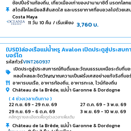
ช้อปปิ้งร้านท้องถิ่น, เที่ยวเมืองเก่าของปานามาซิตี้ มรดกโล
สไตล์โคโลเนียลสีสันสดใส และบรรยากาศที่อบอวลไปด้วยเสน่ห์
Costa Maya
11
วัน
10
คืน
/ เริ่มเพียง
3,760
บ.
(USD)ล่องเรือแม่น้ำหรู Avalon เปิดประตูสู่ประสบก
บอร์โด
รหัสทัวร์
VINT260937
เปิดประตูสู่ประสบการณ์กินดื่มและวัฒนธรรมเหนือระดับที่บอร์โด
หลงใหลและจิตวิญญาณความเป็นฝรั่งเศสอย่างแท้จริงที่บอร
อาหารบนเรือ, อาหารท้องถิ่น, อาหารทะเล, ไวน์ท้องถิ่น
สัมผัสของคุณ, รสชาติไวน์อันล้ำลึก ร่วมจิบ "Sauternes" ไ
Château de la Brêde, แม่น้ำ Garonne & Dordogne
ความสดชื่นอย่างลงตัว, อบอวลไปด้วยกลิ่นหอมของดอกไม
โตว์ฝรั่งเศส, หอยนางรมสดจากทะเล เดินทางสู่เมืองตาก
(
4
ช่วงเวลาเดินทาง )
รสชาติเยี่ยมระดับโลกที่มีผลผลิตมากกว่า 10,000 ตันต่อปี จั
22 ก.ย. 69
-
29 ก.ย. 69
27 ต.ค. 69
-
3 พ.ย. 69
สถานที่ที่น่าค้นหา ย้อนเวลาไปกับ "Château de la Brêde
29 ก.ย. 69
-
6 ต.ค. 69
3 พ.ย. 69
-
10 พ.ย. 69
คลิกดูรายละเอียดเพื่อดูช่วงเวลาเพิ่มเติม
ของนักปราชญ์ชื่อดัง, พร้อมตื่นตาไปกับความมหัศจรรย์ข
สถาปัตยกรรมยุค Belle-Époque อันหรูหรา
Château de la Brêde, แม่น้ำ Garonne & Dordogne