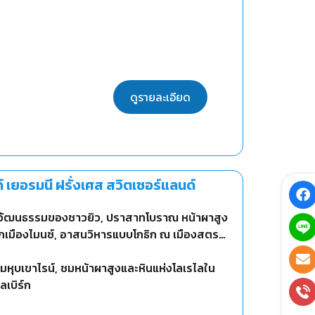
ดูรายละเอียด
ด์ เยอรมนี ฝรั่งเศส สวิตเซอร์แลนด์
ทางวัฒนธรรมของชาวยิว, ปราสาทโบราณ หน้าผาสูง
กเมืองไมนซ์, อาสนวิหารแบบโกธิก ณ เมืองสตรา
ามหุบเขาไรน์, ชมหน้าผาสูงและหินแห่งโลเรไลใน
ลเบิร์ก