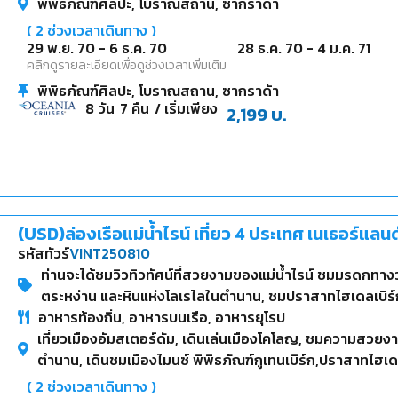
พิพิธภัณฑ์ศิลปะ, โบราณสถาน, ซากราด้า
(
2
ช่วงเวลาเดินทาง )
29 พ.ย. 70
-
6 ธ.ค. 70
28 ธ.ค. 70
-
4 ม.ค. 71
คลิกดูรายละเอียดเพื่อดูช่วงเวลาเพิ่มเติม
พิพิธภัณฑ์ศิลปะ, โบราณสถาน, ซากราด้า
8
วัน
7
คืน
/ เริ่มเพียง
2,199
บ.
(USD)ล่องเรือแม่น้ำไรน์ เที่ยว 4 ประเทศ เนเธอร์แลน
รหัสทัวร์
VINT250810
ท่านจะได้ชมวิวทิวทัศน์ที่สวยงามของแม่น้ำไรน์ ชมมรดก
ตระหง่าน และหินแห่งโลเรไลในตำนาน, ชมปราสาทไฮเดลเบิร์
อาหารท้องถิ่น, อาหารบนเรือ, อาหารยุโรป
สบูร์ก
เที่ยวเมืองอัมสเตอร์ดัม, เดินเล่นเมืองโคโลญ, ชมความสวยง
ตำนาน, เดินชมเมืองไมนซ์ พิพิธภัณฑ์กูเทนเบิร์ก,ปราสาทไฮเด
(
2
ช่วงเวลาเดินทาง )