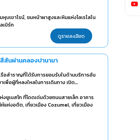
ามหุบเขาไรน์, ชมหน้าผาสูงและหินแห่งโลเรไลใน
ลเบิร์ก
ดูรายละเอียด
วสีสันผ่านคลองปานามา
เรือสำราญที่ได้รับการยอมรับในด้านบริการอัน
าเพื่อผู้ที่หลงใหลในการเดินทาง เปิด
วิศวกรรมของโลก พร้อมเที่ยวเม็กซิโก เบลีซ
กแห่งยูเนสโก ที่โดดเด่นด้วยถนนสายเล็ก อาคาร
แห่งอดีต, เที่ยวเมือง Cozumel, เที่ยวเมือง