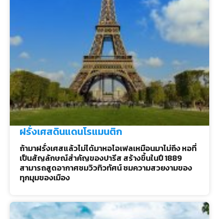
ฝรั่งเศสดินแดนโรแมนติก
ถ้ามาฝรั่งเศสแล้วไม่ได้มาหอไอเฟลเหมือนมาไม่ถึง หอที่
เป็นสัญลักษณ์สำคัญของปารีส สร้างขึ้นในปี 1889
สามารถสูดอากาศชมวิวทิวทัศน์ ชมความสวยงามของ
ทุกมุมของเมือง