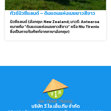
ทัวร์นิวซีแลนด์ – ดินแดนแห่งเมฆยาวสีขาว
นิวซีแลนด์ (อังกฤษ: New Zealand; มาวรี: Aotearoa
หมายถึง “ดินแดนแห่งเมฆยาวสีขาว” หรือ Niu Tirenio
ซึ่งเป็นการทับศัพท์จากภาษาอังกฤษ)
บริษัท วี.ไอ.เอ็น.ทีม จำกัด