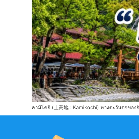
คามิโคจิ (上高地 : Kamikochi) ทางตะวันตกของจ