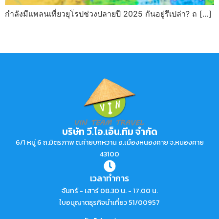
กำลังมีแพลนเที่ยวยุโรปช่วงปลายปี 2025 กันอยู่รึเปล่า? ถ […]
บริษัท วี.ไอ.เอ็น.ทีม จำกัด
6/1 หมู่ 6 ถ.มิตรภาพ ต.ค่ายบกหวาน อ.เมืองหนองคาย จ.หนองคาย
43100
เวลาทำการ
จันทร์ - เสาร์ 08.30 น. - 17.00 น.
ใบอนุญาตธุรกิจนำเที่ยว 51/00957