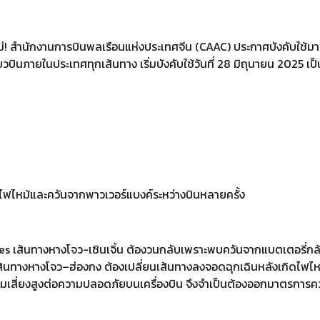
หม่! สำนักงานการบินพลเรือนแห่งประเทศจีน (CAAC) ประกาศบังคับใช้มา
ยวบินภายในประเทศทุกเส้นทาง เริ่มบังคับใช้วันที่ 28 มิถุนายน 2025 เป
ุไฟไหม้และควันจากพาวเวอร์แบงค์ระหว่างบินหลายครั้ง
ines เส้นทางหางโจว-เซินเจิ้น ต้องวนกลับเพราะพบควันจากแบตเตอรี่ก
เส้นทางหางโจว–ฮ่องกง ต้องเปลี่ยนเส้นทางลงจอดฉุกเฉินหลังเกิดไฟไห
มีความเสี่ยงสูงต่อความปลอดภัยบนเครื่องบิน จึงจำเป็นต้องออกมาตรการ