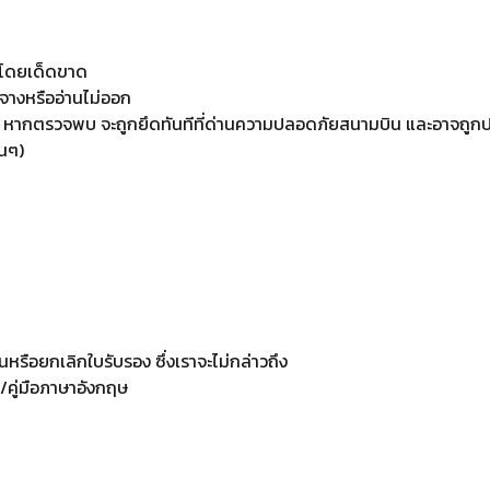
่องโดยเด็ดขาด
ดจางหรืออ่านไม่ออก
ค้า หากตรวจพบ จะถูกยึดทันทีที่ด่านความปลอดภัยสนามบิน และอาจถูกป
้นๆ)
นหรือยกเลิกใบรับรอง ซึ่งเราจะไม่กล่าวถึง
น/คู่มือภาษาอังกฤษ