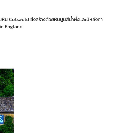
มหิน Cotswold ซึ่งสร้างด้วยหินปูนสีน้ำผึ้งและมีหลังคา
e in England