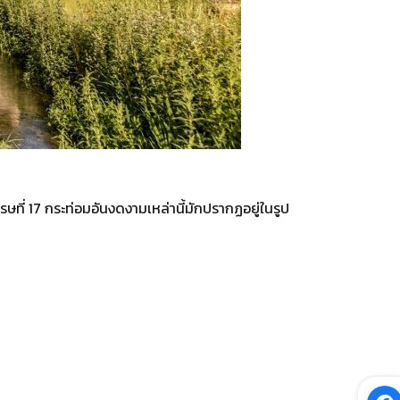
ษที่ 17 กระท่อมอันงดงามเหล่านี้มักปรากฏอยู่ในรูป