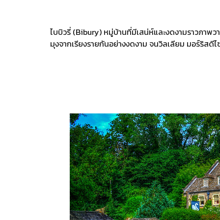
ไบบิวรี่ (Bibury) หมู่บ้านที่มีเสน่ห์และงดงามราวภาพว
มุงจากเรียงรายกันอย่างงดงาม จนวิลเลียม มอร์ริสดีไซเ