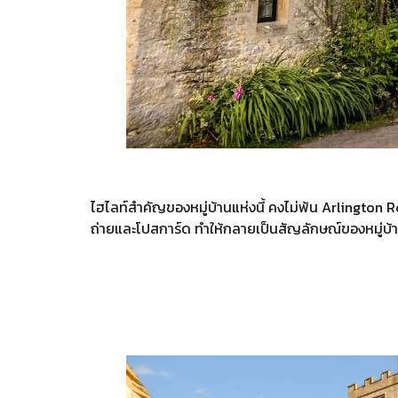
ไฮไลท์สำคัญของหมู่บ้านแห่งนี้ คงไม่พ้น Arlington R
ถ่ายและโปสการ์ด ทำให้กลายเป็นสัญลักษณ์ของหมู่บ้าน