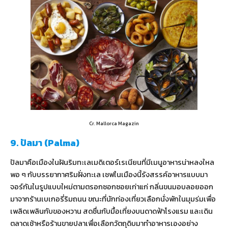
Cr. Mallorca Magazin
9. ปัลมา (Palma)
ปัลมาคือเมืองในฝันริมทะเลเมดิเตอร์เรเนียนที่มีเมนูอาหารน่าหลงใหล
พอ ๆ กับบรรยากาศริมฝั่งทะเล เชฟในเมืองนี้รังสรรค์อาหารแบบมา
จอร์กันในรูปแบบใหม่ตามตรอกซอกซอยเก่าแก่ กลิ่นขนมอบลอยออก
มาจากร้านเบเกอรี่ริมถนน ขณะที่นักท่องเที่ยวเลือกนั่งพักในมุมร่มเพื่อ
เพลิดเพลินกับของหวาน สดชื่นกับมื้อเที่ยงบนดาดฟ้าโรงแรม และเดิน
ตลาดเช้าหรือร้านขายปลาเพื่อเลือกวัตถุดิบมาทำอาหารเองอย่าง