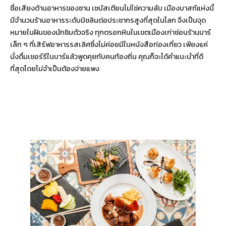
ชื่อเสียงด้านอาหารของซาน เซบัสเตียนไม่ใช่ความลับ เมืองบาสก์แห่งนี้
มีจำนวนร้านอาหารระดับมิชลินต่อประชากรสูงที่สุดในโลก จึงเป็นจุด
หมายในฝันของนักชิมตัวจริง ทุกตรอกหินในเขตเมืองเก่าซ่อนร้านบาร์
เล็ก ๆ ที่เสิร์ฟอาหารรสเลิศซึ่งไม่ค่อยมีในหนังสือท่องเที่ยว เพียงแค่
นั่งดื่มเชอร์รีในบาร์แล้วพูดคุยกับคนท้องถิ่น คุณก็จะได้คำแนะนำที่ดี
ที่สุดโดยไม่จำเป็นต้องจ่ายแพง