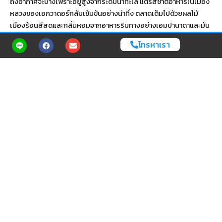
ถึงอากาศจะบางเพราะอยู่สูงจากระดับน้ำทะเล แต่รสชาติอาหารในเมือง
หลวงของเอกวาดอร์กลับเข้มข้นอย่างน่าทึ่ง ตลาดเต็มไปด้วยผลไม้
เมืองร้อนสีสดและกลิ่นหอมจากอาหารริมทางอย่างเอมปานาดาและมัน
ฝรั่งย่าง เชฟรุ่นใหม่ของประเทศนี้กำลังสร้างนิยามใหม่ให้กับอาหาร
โทรหาเรา
เอกวาดอร์ ด้วยการยกระดับวัตถุดิบพื้นบ้านให้กลายเป็นจานสวยที่น่า
ประทับใจ