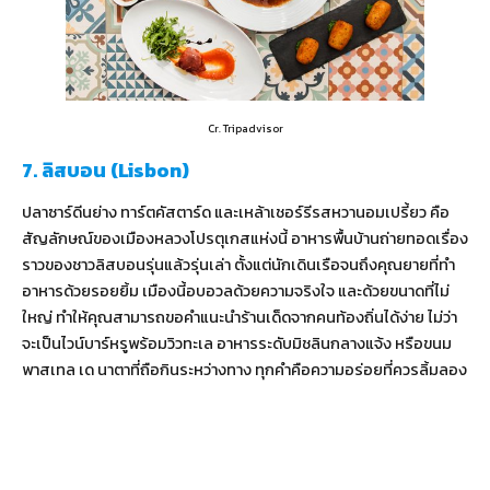
Cr. Tripadvisor
7. ลิสบอน (Lisbon)
ปลาซาร์ดีนย่าง ทาร์ตคัสตาร์ด และเหล้าเชอร์รีรสหวานอมเปรี้ยว คือ
สัญลักษณ์ของเมืองหลวงโปรตุเกสแห่งนี้ อาหารพื้นบ้านถ่ายทอดเรื่อง
ราวของชาวลิสบอนรุ่นแล้วรุ่นเล่า ตั้งแต่นักเดินเรือจนถึงคุณยายที่ทำ
อาหารด้วยรอยยิ้ม เมืองนี้อบอวลด้วยความจริงใจ และด้วยขนาดที่ไม่
ใหญ่ ทำให้คุณสามารถขอคำแนะนำร้านเด็ดจากคนท้องถิ่นได้ง่าย ไม่ว่า
จะเป็นไวน์บาร์หรูพร้อมวิวทะเล อาหารระดับมิชลินกลางแจ้ง หรือขนม
พาสเทล เด นาตาที่ถือกินระหว่างทาง ทุกคำคือความอร่อยที่ควรลิ้มลอง