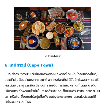
Cr. Tripadvisor
6. เคปทาวน์ (Cape Town)
แม้จะชื่อว่า “ทาวน์” แต่เมืองหลวงของแอฟริกาใต้แห่งนี้กลับกว้างใหญ่
และเต็มไปด้วยย่านหลากรสชาติ อาหารท้องถิ่นได้รับอิทธิพลจากแอฟริ
กัน ดัตช์ มลายู และอินเดีย จนกลายเป็นการผสมผสานที่โดดเด่น เดิน
เล่นริมท่าเรือพร้อมไวน์เย็น ๆ เคล้าเสียงสเต็กและอาหารทะเลสด ๆ บน
เตา หรือไปเยี่ยมชมไร่องุ่นชื่อดัง Babylonstoren ในเขตไวน์แลนด์ที่
มีชื่อเสียงระดับโลก