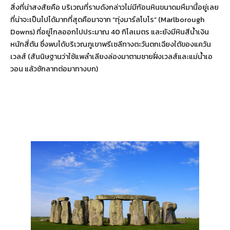
สิ่งที่น่าสงสัยคือ บริเวณที่ราบดังกล่าวไม่มีก้อนหินขนาดมหึมานี้อยู่เลย
ที่น่าจะเป็นไปได้มากที่สุดคือมาจาก “ทุ่งมาร์ลโบโร” (Marlborough
Downs) ที่อยู่ไกลออกไปประมาณ 40 กิโลเมตร และยังมีหินสีน้ำเงิน
หนักสี่ตัน ซึ่งพบได้บริเวณภูเขาพรีเซลีทางตะวันตกเฉียงใต้ของแคว้น
เวลส์ (สันนิษฐานว่าใช้แพลำเลียงล่องมาตามชายฝั่งเวลส์และแม่น้ำเอ
วอน แล้วชักลากต่อมาทางบก)