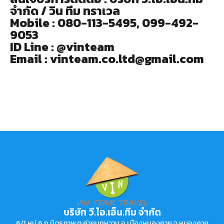
จำกัด / วิน ทีม ทราเวล
Mobile : 080-113-5495, 099-492-
9053
ID Line : @vinteam
Email : vinteam.co.ltd@gmail.com
บริษัท วี.ไอ.เอ็น.ทีม จำกัด
6/1 หมู่ 6 ถ.มิตรภาพ ต.ค่ายบกหวาน อ.เมืองหนองคาย จ.หนองคาย