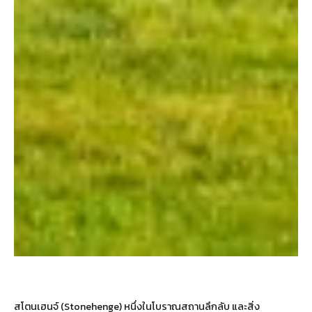
สโตนเฮนจ์ (Stonehenge) หนึ่งในโบราณสถานลึกลับ และสิ่ง