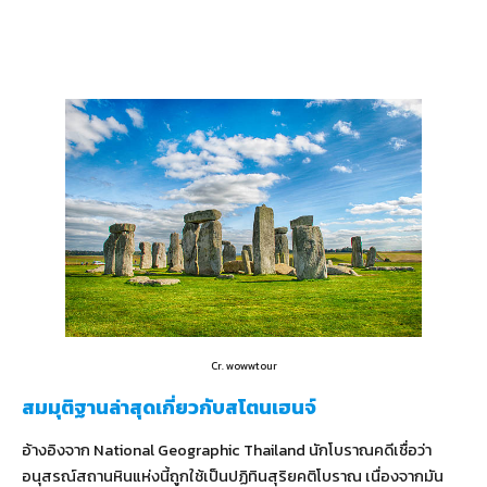
Cr. wowwtour
สมมุติฐานล่าสุดเกี่ยวกับสโตนเฮนจ์
อ้างอิงจาก National Geographic Thailand นักโบราณคดีเชื่อว่า
อนุสรณ์สถานหินแห่งนี้ถูกใช้เป็นปฏิทินสุริยคติโบราณ เนื่องจากมัน