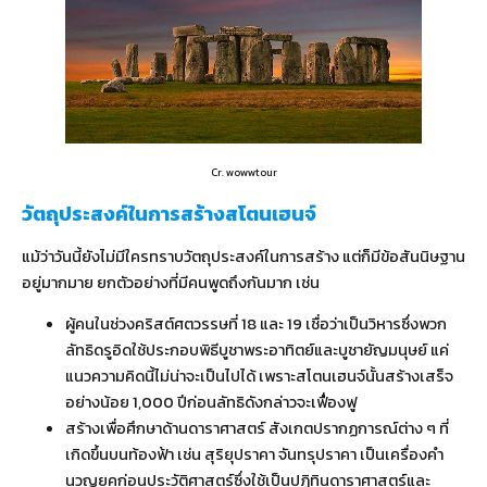
Cr. wowwtour
วัตถุประสงค์ในการสร้างสโตนเฮนจ์
แม้ว่าวันนี้ยังไม่มีใครทราบวัตถุประสงค์ในการสร้าง แต่ก็มีข้อสันนิษฐาน
อยู่มากมาย ยกตัวอย่างที่มีคนพูดถึงกันมาก เช่น
ผู้คนในช่วงคริสต์ศตวรรษที่ 18 และ 19 เชื่อว่าเป็นวิหารซึ่งพวก
ลัทธิดรูอิดใช้ประกอบพิธีบูชาพระอาทิตย์และบูชายัญมนุษย์ แค่
แนวความคิดนี้ไม่น่าจะเป็นไปได้ เพราะสโตนเฮนจ์นั้นสร้างเสร็จ
อย่างน้อย 1,000 ปีก่อนลัทธิดังกล่าวจะเฟื่องฟู
สร้างเพื่อศึกษาด้านดาราศาสตร์ สังเกตปรากฏการณ์ต่าง ๆ ที่
เกิดขึ้นบนท้องฟ้า เช่น สุริยุปราคา จันทรุปราคา เป็นเครื่องคำ
นวญยุคก่อนประวัติศาสตร์ซึ่งใช้เป็นปฏิทินดาราศาสตร์และ