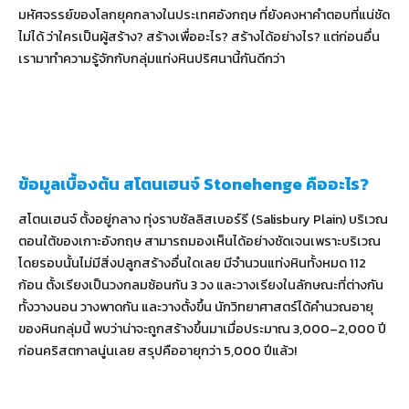
มหัศจรรย์ของโลกยุคกลางในประเทศอังกฤษ ที่ยังคงหาคำตอบที่แน่ชัด
ไม่ได้ ว่าใครเป็นผู้สร้าง? สร้างเพื่ออะไร? สร้างได้อย่างไร? แต่ก่อนอื่น
เรามาทำความรู้จักกับกลุ่มแท่งหินปริศนานี้กันดีกว่า
ข้อมูลเบื้องต้น สโตนเฮนจ์ Stonehenge คืออะไร?
สโตนเฮนจ์ ตั้งอยู่กลาง ทุ่งราบซัลลิสเบอร์รี (Salisbury Plain) บริเวณ
ตอนใต้ของเกาะอังกฤษ สามารถมองเห็นได้อย่างชัดเจนเพราะบริเวณ
โดยรอบนั้นไม่มีสิ่งปลูกสร้างอื่นใดเลย มีจำนวนแท่งหินทั้งหมด 112
ก้อน ตั้งเรียงเป็นวงกลมซ้อนกัน 3 วง และวางเรียงในลักษณะที่ต่างกัน
ทั้งวางนอน วางพาดกัน และวางตั้งขึ้น นักวิทยาศาสตร์ได้คำนวณอายุ
ของหินกลุ่มนี้ พบว่าน่าจะถูกสร้างขึ้นมาเมื่อประมาณ 3,000–2,000 ปี
ก่อนคริสตกาลนู่นเลย สรุปคืออายุกว่า 5,000 ปีแล้ว!