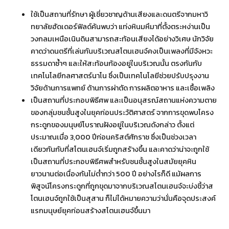
ใช้เป็นสถานที่รักษา ผู้เชี่ยวชาญด้านเสียงและดนตรีจากมหาวิ
ทยาลัยฮัดเดอร์ฟิลด์ค้นพบว่า แท่งหินมหึมาที่ตั้งตระหง่านเป็น
วงกลมเหนือเนินดินสามารถสะท้อนเสียงได้อย่างวิเศษ นักวิจัย
คาดว่าดนตรีที่เล่นกันบริเวณสโตนเฮนจ์คงเป็นเพลงที่มีจังหวะ
ธรรมดาซ้ำๆ และให้สะท้อนก้องอยู่ในบริเวณนั้น ตรงกันกับ
เทคโนโลยีกลศาสตร์นาโน ซึ่งเป็นเทคโนโลยีช่วยปรับปรุงงาน
วิจัยด้านการแพทย์ ด้านการผ่าตัด การผลิตอาหาร และเชื้อเพลิง
เป็นสถานที่ประกอบพิธีศพ และเป็นอนุสรณ์สถานแห่งความตาย
ของกลุ่มชนชั้นสูงในยุคก่อนประวัติศาสตร์ จากการขุดพบโครง
กระดูกของมนุษย์โบราณฝังอยู่ในบริเวณดังกล่าว ตั้งแต่
ประมาณเมื่อ 3,000 ปีก่อนคริสต์ศักราช ซึ่งเป็นช่วงเวลา
เดียวกันกับที่สโตนเฮนจ์เริ่มถูกสร้างขึ้น และคาดว่าน่าจะถูกใช้
เป็นสถานที่ประกอบพิธีศพสำหรับชนชั้นสูงในสมัยยุคหิน
ยาวนานต่อเนื่องกันไม่ต่ำกว่า 500 ปี อย่างไรก็ดี แม้ผลการ
พิสูจน์โครงกระดูกที่ถูกขุดมาจากบริเวณสโตนเฮนจ์จะบ่งชี้ว่าส
โตนเฮนจ์ถูกใช้เป็นสุสาน ก็ไม่ได้หมายความว่านั่นคือจุดประสงค์
แรกมนุษย์ยุคก่อนสร้างสโตนเฮนจ์ขึ้นมา