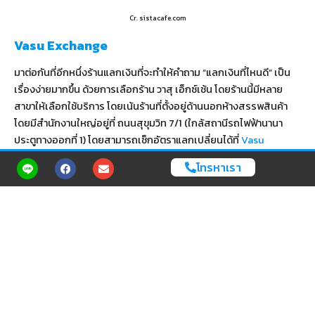
Cr. sistacafe.com
Vasu Exchange
มาต่อกันที่อีกหนึ่งร้านแลกเงินที่จะทำให้คำถาม “แลกเงินที่ไหนดี” เป็น
เรื่องง่ายมากขึ้น ด้วยการเลือกร้าน วาสุ เอ็กซ์เช้น โดยร้านนี้มีหลาย
สาขาให้เลือกใช้บริการ โดยเน้นร้านที่ตั้งอยู่ด้านนอกห้างสรรพสินค้า
โดยมีสำนักงานใหญ่อยู่ที่ ถนนสุขุมวิท 7/1 (ใกล้สถานีรถไฟฟ้านานา
ประตูทางออกที่ 1) โดยสามารถเช็กอัตราแลกเปลี่ยนได้ที่
Vasu
Exchange
โทรหาเรา