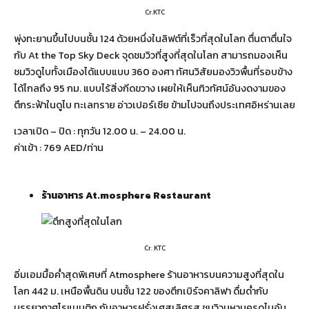
Cr.KTC
พุ่งทะยานขึ้นไปบนชั้น 124 ด้วยหนึ่งในลิฟต์ที่เร็วที่สุดในโลก ตื่นตาตื่นใจ
กับ At the Top Sky Deck จุดชมวิวที่สูงที่สุดในโลก สามารถมองเห็น
ชมวิวดูไบทั้งเมืองได้แบบแบบ 360 องศา ทัศนวิสัยมองวิวพื้นที่รอบข้าง
ได้ไกลถึง 95 กม. แบบไร้สิ่งกีดขวาง เผยให้เห็นทิวทัศน์อันงดงามของ
ตึกระฟ้าในดูไบ ทะเลทราย อ่าวเปอร์เซีย ข้ามไปจนถึงประเทศอิหร่านเลย
เวลาเปิด – ปิด : ทุกวัน 12.00 น. – 24.00 น.
ค่าเข้า : 769 AED/ท่าน
ร้านอาหาร
At.mosphere Restaurant
Cr. KTC
อิ่มเอมมื้อค่ำสุดพิเศษที่ Atmosphere ร้านอาหารบนความสูงที่สุดใน
โลก 442 ม. เหนือพื้นดิน บนชั้น 122 ของตึกเบิร์จคาลิฟา ดื่มด่ำกับ
บรรยากาศโรแมนติก กับอาหารฝรั่งเศสเลิศรส ชมวิวมหานครดูไบอัน