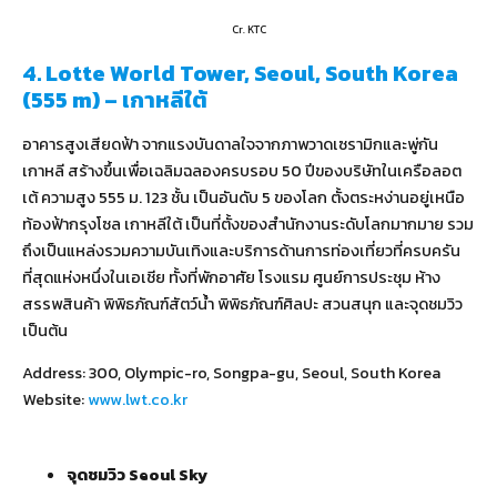
Cr. KTC
4. Lotte World Tower, Seoul, South Korea
(555 m) – เกาหลีใต้
อาคารสูงเสียดฟ้า จากแรงบันดาลใจจากภาพวาดเซรามิกและพู่กัน
เกาหลี สร้างขึ้นเพื่อเฉลิมฉลองครบรอบ 50 ปีของบริษัทในเครือลอต
เต้ ความสูง 555 ม. 123 ชั้น เป็นอันดับ 5 ของโลก ตั้งตระหง่านอยู่เหนือ
ท้องฟ้ากรุงโซล เกาหลีใต้ เป็นที่ตั้งของสำนักงานระดับโลกมากมาย รวม
ถึงเป็นแหล่งรวมความบันเทิงและบริการด้านการท่องเที่ยวที่ครบครัน
ที่สุดแห่งหนึ่งในเอเชีย ทั้งที่พักอาศัย โรงแรม ศูนย์การประชุม ห้าง
สรรพสินค้า พิพิธภัณฑ์สัตว์น้ำ พิพิธภัณฑ์ศิลปะ สวนสนุก และจุดชมวิว
เป็นต้น
Address: 300, Olympic-ro, Songpa-gu, Seoul, South Korea
Website:
www.lwt.co.kr
จุดชมวิว
Seoul Sky