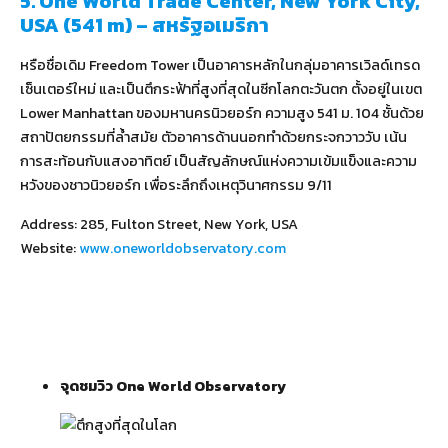
5. One World Trade Center, New York City,
USA (541 m) – สหรัฐอเมริกา
หรือชื่อเดิม Freedom Tower เป็นอาคารหลักในกลุ่มอาคารเวิลด์เทรด
เซ็นเตอร์ใหม่ และเป็นตึกระฟ้าที่สูงที่สุดในซีกโลกตะวันตก ตั้งอยู่ในเขต
Lower Manhattan ของมหานครนิวยอร์ก ความสูง 541 ม. 104 ชั้นด้วย
สถาปัตยกรรมที่ล้ำสมัย ตัวอาคารด้านนอกทำด้วยกระจกวาววับ เน้น
การสะท้อนกับแสงอาทิตย์ เป็นสัญลักษณ์แห่งความเข้มแข็งและความ
หวังของชาวนิวยอร์ก เพื่อระลึกถึงเหตุวินาศกรรม 9/11
Address: 285, Fulton Street, New York, USA
Website:
www.oneworldobservatory.com
จุดชมวิว
One World Observatory