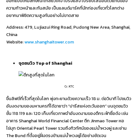
ออกแบบให้มีลักษณะเกลียวโค้ง โปร่งแสง เปรียบเสมือนตัวแทนของ
ความก้าวหน้าและทันสมัย เป็นแลนด์มาร์คที่นักท่องเที่ยวทั่วโลกต่าง
อยากมาพิชิตความสูงกันอย่างไม่ขาดสาย
Address: 479, Lujiazui Ring Road, Pudong New Area, Shanghai,
China
Website:
www.shanghaitower.com
จุดชมวิว
Top of Shanghai
Cr. KTC
ขึ้นลิฟต์ที่เร็วที่สุดในโลก พุ่งทะยานด้วยความเร็ว 18 ม. ต่อวินาที ไปชมวิว
อันงดงามของมหานครที่ได้ฉายาว่า “ปารีสแห่งตะวันออก” บนจุดชมวิว
ชั้น 118 119 และ 120 เก็บเกี่ยวภาพจำอันงดงามของตึกระฟ้าชื่อดัง เช่น
อาคาร Shanghai World Financial Center ตึก Jinmao Tower หอ
ไข่มุก Oriental Pearl Tower รวมถึงทิวทัศน์ของแม่น้ำหวงผู่ และย่าน
The Bund ที่ตั้งอยู่ฝั่งตรงข้ามแม่น้ำหวงผู่ได้อย่างชัดเจน