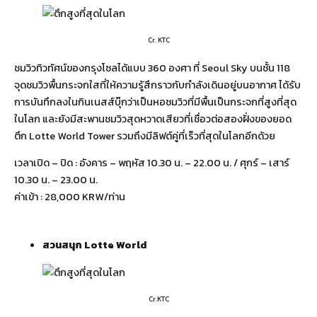
Cr. KTC
ชมวิวทิวทัศน์ของกรุงโซลได้แบบ 360 องศา ที่ Seoul Sky บนชั้น 118
จุดชมวิวพื้นกระจกใสที่ให้ความรู้สึกราวกับกำลังเดินอยู่บนอากาศ ได้รับ
การบันทึกลงในกินเนสส์บุ๊กว่าเป็นหอชมวิวที่มีพื้นเป็นกระจกที่สูงที่สุด
ในโลก และยังมีสะพานชมวิวสุดหวาดเสียวที่เชื่อวต่อสองฝั่งของยอด
ตึก Lotte World Tower รวมถึงมีลิฟต์คู่ที่เร็วที่สุดในโลกอีกด้วย
เวลาเปิด – ปิด : อังคาร – พฤหัส 10.30 น. – 22.00 น. / ศุกร์ – เสาร์
10.30 น. – 23.00 น.
ค่าเข้า : 28,000 KRW/ท่าน
สวนสนุก
Lotte World
Cr.KTC