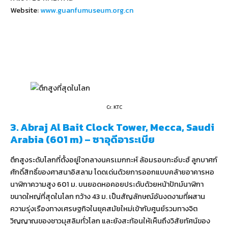
Website:
www.guanfumuseum.org.cn
Cr. KTC
3. Abraj Al Bait Clock Tower, Mecca, Saudi
Arabia (601 m) – ซาอุดีอาระเบีย
ตึกสูงระดับโลกที่ตั้งอยู่ใจกลางนครเมกกะห์ ล้อมรอบกะอ์บะฮ์ ลูกบาศก์
ศักดิ์สิทธิ์ของศาสนาอิสลาม โดดเด่นด้วยการออกแบบคล้ายอาคารหอ
นาฬิกาความสูง 601 ม. บนยอดหอคอยประดับด้วยหน้าปัทม์นาฬิกา
ขนาดใหญ่ที่สุดในโลก กว้าง 43 ม. เป็นสัญลักษณ์อันงดงามที่ผสาน
ความรุ่งเรืองทางเศรษฐกิจในยุคสมัยใหม่เข้ากับศูนย์รวมทางจิต
วิญญาณของชาวมุสลิมทั่วโลก และยังสะท้อนให้เห็นถึงวิสัยทัศน์ของ