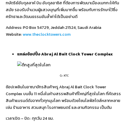
กษัตริย์อับดุลลาห์ บิน อับดุลอาซิส ที่ต้องการพัฒนาเมืองเมกกะให้ทัน
สมัย รองรับจำนวนผู้แสวงบุญที่เพิ่มมากขึ้น พร้อมกับการรักษาไว้ซึ่ง
ศรัทธาและวัฒนธรรมอันล้ำค่าได้เป็นอย่างดี
Address: PO Box 54729, Jeddah 21524, Saudi Arabia
Website:
www.theclocktowers.com
แหล่งช้อปปิ้ง
Abraj Al Bait Clock Tower Complex
Cr. KTC
ช้อปเพลินในอาณาจักรสินค้าหรู Abraj Al Bait Clock Tower
Complex บนชั้น 11 หนึ่งในห้างสรรพสินค้าที่ใหญ่ที่สุดในโลก ที่คัดสรร
สินค้าแบรนด์ดังจากทั่วทุกมุมโลก พร้อมด้วยโซนไลฟ์สไตล์หลากหลาย
เช่น ร้านอาหาร สวนสนุก โรงภาพยนตร์ และลานกิจกรรม เป็นต้น
เวลาเปิด – ปิด : ทุกวัน 24 ชม.