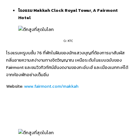
โรงแรม
Makkah Clock Royal Tower, A Fairmont
Hotel
Cr. KTC
โรงแรมหรูบนชั้น 76 ที่พักในฝันของนักแสวงบุญที่ต้องการมาสัมผัส
กลิ่นอายความสง่างามทางจิตวิญญาณ เหนือระดับในแบบฉบับของ
Fairmont และชมวิวทิวทัศน์อันงดงามของกะอ์บะฮ์ และเมืองเมกกะห์ได้
จากห้องพักอย่างเต็มอิ่ม
Website:
www.fairmont.com/makkah