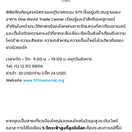
Cr.KTC
พิพิธภัณฑ์อนุสรณ์สถานเหตุวินาศกรรม 9/11 ตั้งอยู่บริเวณฐานของ
อาคาร One World Trade Center เรียนรู้และรำลึกถึงเหตุการณ์
สำคัญในหน้าประวัติศาสตร์ของโลกผ่านการจัดแสดงที่สะเทือนอารมณ์
และเต็มไปด้วยความทรงจำที่ยากจะลืมเลือน ถือเป็นสิ่งย้ำเตือนถึงความ
โหดร้าย ความเสียสละ ความกล้าหาญ ความเป็นน้ำหนึ่งใจเดียวกันของ
ชาวนิวยอร์ก
เวลาเปิด – ปิด : 9.00 น. – 19.00 น. หยุดวันอังคาร
Tel: +12 12 312 8800
ค่าเข้า : 33 USD/ท่าน (เด็ก 24 USD)
Website:
www.911memorial.org
หากคุณเป็นสายเที่ยวเมืองใหญ่และหลงใหลในวิวมุมสูงระดับเวิลด์
คลาส การได้ไปเยือน
5 ตึกระฟ้าสูงที่สุดในโลก
คือประสบการณ์ที่ไม่