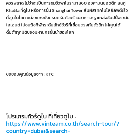
ควรพลาด ไม่ว่าจะเป็นการชมวิวพาโนรามา 360 องศาบนยอดตึก Burj
Khalifa ที่ดูไบ หรือการขึ้น Shanghai Tower สัมผัสเทคโนโลยีลิฟต์เร็ว
ที่สุดในโลก แต่ละแห่งยังครบครันด้วยร้านอาหารหรู แหล่งช้อปปิ้งระดับ
ไฮเอนด์ ไปจนถึงที่พักระดับลักซ์ชัวรีที่เชื่อมตรงกับตัวตึก ให้คุณได้
ดื่มด่ำทุกมิติของมหานครชั้นนำของโลก
ขอขอบคุณข้อมูลจาก : KTC
โปรแกรมทัวร์ดูไบ ที่เที่ยวดูไบ :
https://www.vinteam.co.th/search-tour/?
country=dubai&search-