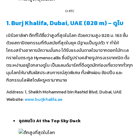
Cr.KTC
1. Burj Khalifa, Dubai, UAE (828 m) – ดูไบ
เบิร์จคาลิฟา ตึกที่ได้ชื่อว่าสูงที่สุดในโลก ด้วยความสูง 828 ม. 163 ชั้น
ด้วยสถาปัตยกรรมที่ทันสมัยที่สุดในยุค มีฐานเป็นรูปตัว Y ทำให้
โครงสร้างอาคารมีความมั่นคง ได้รับแรงบันดาลใจมาจากดอกไม้ทะเล
ทรายในตระกูล Hymenocallis ซึ่งมีรูปร่างคล้ายรูปทรงเรขาคณิต ตั้ง
ตระหง่านอยู่ใจกลางดูไบ เป็นแลนด์มาร์คที่ดึงดูดนักท่องเที่ยวจากทั่วทุก
มุมโลกให้มาสัมผัสประสบการณ์สุดพิเศษ ทั้งพักผ่อน ช้อปปิ้ง และ
กิจกรรมไลฟ์สไตล์หรูหรามากมาย
Address: 1, Sheikh Mohammed bin Rashid Blvd, Dubai, UAE
Website:
www.burjkhalifa.ae
จุดชมวิว
At the Top Sky Deck