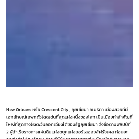
New Orleans หรือ Crescent City , ลุยเซียนา อเมริกา เมืองสวยที่มี
เอกลักษณ์เฉพาะตัวโดดเด่นที่สุดแห่งหนึ่งของโลก เป็นเมืองท่าสำคัญที่
ใหญ่ที่สุดทางฝั่งตะวันออกเฉียงใต้ของรัฐลุยเซียนา ตั้งชื่อตามฟิลิปป์ที่
2 ผู้สำเร็จราชการแผ่นดินแห่งดยุคแห่งออร์เลอองส์ฝรั่งเศส ก่อนจะ