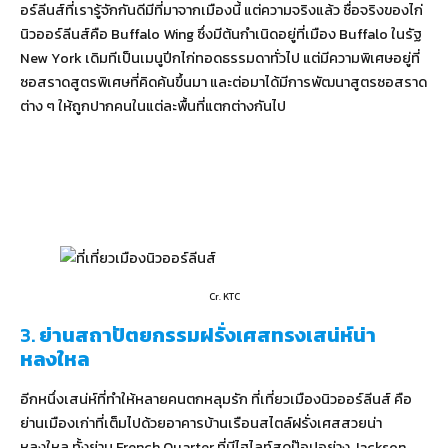
อร์ลีนส์ที่เรารู้จักกันดีมีที่มาจากเมืองนี้ แต่ความจริงแล้ว ชื่อจริงของไก่
นิวออร์ลีนส์คือ Buffalo Wing ซึ่งมีต้นกำเนิดอยู่ที่เมือง Buffalo ในรัฐ
New York เดิมทีเป็นเมนูปีกไก่ทอดธรรมดาทั่วไป แต่มีความพิเศษอยู่ที่
ซอสราดสูตรพิเศษที่คิดค้นขึ้นมา และต่อมาได้มีการพัฒนาสูตรซอสราด
ต่าง ๆ ให้ถูกปากคนในแต่ละพื้นที่แตกต่างกันไป
Cr. KTC
3.
ย่านสถาปัตยกรรมฝรั่งเศสทรงเสน่ห์น่า
หลงใหล
อีกหนึ่งเสน่ห์ที่ทำให้หลายคนตกหลุมรัก ที่เที่ยวเมืองนิวออร์ลีนส์ คือ
ย่านเมืองเก่าที่เต็มไปด้วยอาคารบ้านเรือนสไตล์ฝรั่งเศสสวยน่า
หลงใหล ทั้งย่าน French Quarter ที่มีไฮไลท์สุดป๊อปอย่าง Jackson