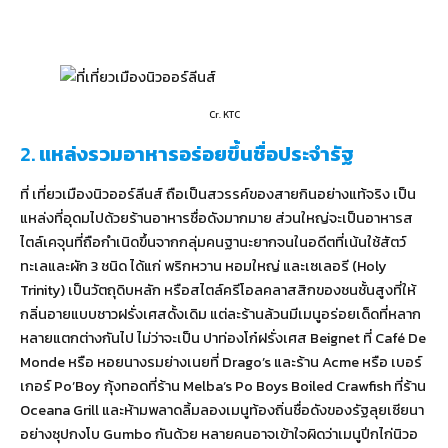
Cr. KTC
2.
แหล่งรวมอาหารอร่อยขึ้นชื่อประจำรัฐ
ที่ เที่ยวเมืองนิวออร์ลีนส์ ถือเป็นสวรรค์ของสายกินอย่างแท้จริง เป็น
แหล่งที่อุดมไปด้วยร้านอาหารชื่อดังมากมาย ส่วนใหญ่จะเป็นอาหารส
ไตล์เคจุนที่ถือกำเนิดขึ้นจากกลุ่มคนฐานะยากจนในอดีตที่เน้นใช้สัตว์
ทะเลและผัก 3 ชนิด ได้แก่ พริกหวาน หอมใหญ่ และเซเลอรี (Holy
Trinity) เป็นวัตถุดิบหลัก หรือสไตล์ครีโอลคลาสสิกของชนชั้นสูงที่ให้
กลิ่นอายแบบชาวฝรั่งเศสดั้งเดิม แต่ละร้านล้วนมีเมนูอร่อยเด็ดที่หลาก
หลายแตกต่างกันไป ไม่ว่าจะเป็น ปาท่องโก๋ฝรั่งเศส Beignet ที่ Café De
Monde หรือ หอยนางรมย่างเนยที่ Drago’s และร้าน Acme หรือ เบอร์
เกอร์ Po’Boy กุ้งทอดที่ร้าน Melba’s Po Boys Boiled Crawfish ที่ร้าน
Oceana Grill และห้ามพลาดลิ้มลองเมนูท้องถิ่นชื่อดังของรัฐลุยเซียนา
อย่างซุปกงโบ Gumbo กันด้วย หลายคนอาจเข้าใจผิดว่าเมนูปีกไก่นิวอ