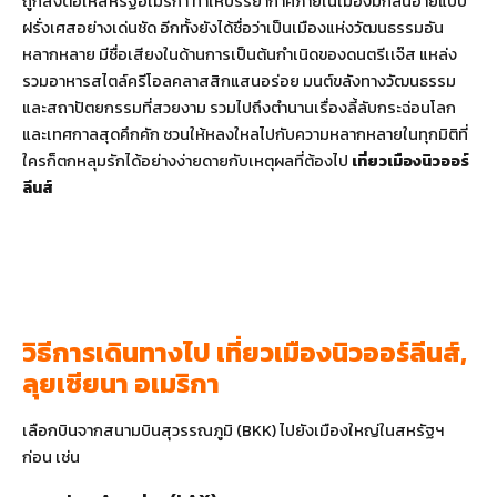
ถูกส่งต่อให้สหรัฐอเมริกา ทำให้บรรยากาศภายในเมืองมีกลิ่นอายแบบ
ฝรั่งเศสอย่างเด่นชัด อีกทั้งยังได้ชื่อว่าเป็นเมืองแห่งวัฒนธรรมอัน
หลากหลาย มีชื่อเสียงในด้านการเป็นต้นกำเนิดของดนตรีเเจ๊ส แหล่ง
รวมอาหารสไตล์ครีโอลคลาสสิกแสนอร่อย มนต์ขลังทางวัฒนธรรม
และสถาปัตยกรรมที่สวยงาม รวมไปถึงตำนานเรื่องลี้ลับกระฉ่อนโลก
และเทศกาลสุดคึกคัก ชวนให้หลงใหลไปกับความหลากหลายในทุกมิติที่
ใครก็ตกหลุมรักได้อย่างง่ายดายกับเหตุผลที่ต้องไป
เที่ยวเมืองนิวออร์
ลีนส์
วิธีการเดินทางไป
เที่ยวเมืองนิวออร์ลีนส์,
ลุยเซียนา อเมริกา
เลือกบินจากสนามบินสุวรรณภูมิ (BKK) ไปยังเมืองใหญ่ในสหรัฐฯ
ก่อน เช่น