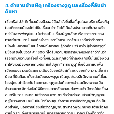
4.
ตำนานบ้านผีดุ เครื่องรางวูดู และเรื่องลี้ลับน่า
ค้นหา
เชื่อหรือไม่ว่า ที่เที่ยวเมืองนิวออร์ลีนส์ ยังขึ้นชื่อที่สุดในอเมริกาเรื่องผีดุ
ในอดีตชาวเมืองมักได้ยินเรื่องเล่าหรือได้เห็นสิ่งประหลาดที่น่าสะพรึง
กลัวในสารพัดรูปแบบ ไม่ว่าจะเป็น เรื่องผีดูดเลือด เรื่องการตายของ
ทาสจำนวนมาก ไปจนถึงคำสาปจากโรคระบาดร้ายแรงที่คร่าชีวิตชาว
เมืองไปหลายหมื่นคน โดยผีที่หลายคนรู้จักคือ มารี ลาโว ผู้นำลัทธิวูดูที่
มีชื่อเสียงในช่วงค.ศ. 1800 ที่ได้รับความศรัทธาอย่างแรงกล้า ว่ากันว่า
เธอทราบความเคลื่อนไหวทั้่งหมดและทุกสิ่งที่กำลังจะเกิดขึ้นในเมือง จน
ทำให้ชาวเมืองหลายคนหันกลับไปบูชา “ศาสนาวูดู” ซึ่งเป็นศาสนาพื้น
เมืองของชาวเฮติและชาวเมืองนิวออร์ลีนส์ที่แสดงออกถึงความเชื่อ ค่า
นิยม ที่ยึดถือมาตั้งแต่สมัยบรรพบุรุษ เป็นศูนย์รวมจิตวิญญาณที่เชื่อม
โยงผู้คนเข้าด้วยกัน โดยศาสนาวูดูจะนับถือเทพเจ้าและวิญญาณเป็น
จำนวนมาก อีกทั้งยังมีพิธีกรรมสวดอ้อนวอนต่อพระเจ้า มีการใช้เครื่อง
ดนตรีในการประกอบพิธีกรรม พวกเขาเชื่อว่าแต่ละคนล้วนมีวิญญาณ
อยู่ในร่างกาย และมันมีหน้าที่ควบคุมร่างกาย การมีจิตวิญญาณจึงเป็น
สิ่งสำคัญ นอกจากนี้ยังเชื่อว่าวิญญาณสามารถพูดแทนพระเจ้าหรือคน
ตายได้ รวมถึงสามารถช่วยในการรักษาอีกด้วย แนวคิดเรื่องตุ๊กตาจึง