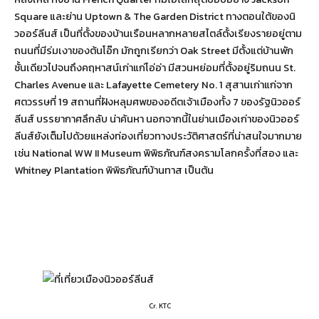
Square และย่าน Uptown & The Garden District ทางตอนใต้ของนิ
วออร์ลีนส์ เป็นที่ตั้งของบ้านเรือนหลากหลายสไตล์ตั้งเรียงรายอยู่ตาม
ถนนที่มีร่มเงาของต้นโอ๊ก มักถูกเรียกว่า Oak Street มีตั้งแต่บ้านพัก
ชั้นเดียวไปจนถึงคฤหาสน์เก่าแก่โอ่อ่า มีสวนหย่อมที่ตั้งอยู่ริมถนน St.
Charles Avenue และ Lafayette Cemetery No. 1 สุสานเก่าแก่จาก
ศตวรรษที่ 19 สถานที่ฝังหลุมศพของอดีตเจ้าเมืองทั้ง 7 ของรัฐนิวออร์
ลีนส์ บรรยากาศลึกลับ น่าค้นหา นอกจากนี้ในย่านเมืองเก่าของนิวออร์
ลีนส์ยังเต็มไปด้วยแหล่งท่องเที่ยวทางประวัติศาสตร์ที่น่าสนใจมากมาย
เช่น National WW II Museum พิพิธภัณฑ์สงครามโลกครั้งที่สอง และ
Whitney Plantation พิพิธภัณฑ์บ้านทาส เป็นต้น
Cr. KTC