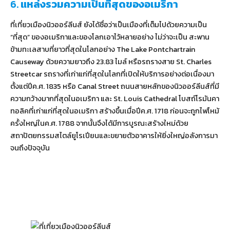
6.
แหล่งรวมความเป็นที่สุดของอเมริกา
ที่เที่ยวเมืองนิวออร์ลีนส์ ยังได้ชื่อว่าเป็นเมืองที่เต็มไปด้วยความเป็น
“ที่สุด” ของอเมริกาและของโลกเอาไว้หลายอย่าง ไม่ว่าจะเป็น สะพาน
ข้ามทะเลสาบที่ยาวที่สุดในโลกอย่าง The Lake Pontchartrain
Causeway ด้วยความยาวถึง 23.83 ไมล์ หรือรถรางสาย St. Charles
Streetcar รถรางที่เก่าแก่ที่สุดในโลกที่เปิดให้บริการอย่างต่อเนื่องมา
ตั้งแต่ปีค.ศ. 1835 หรือ Canal Street ถนนสายหลักของนิวออร์ลีนส์ที่มี
ความกว้างมากที่สุดในอเมริกา และ St. Louis Cathedral โบสถ์โรมันคา
ทอลิคที่เก่าแก่ที่สุดในอเมริกา สร้างขึ้นเมื่อปีค.ศ. 1718 ก่อนจะถูกไฟไหม้
ครั้งใหญ่ในค.ศ. 1788 จากนั้นจึงได้มีการบูรณะสร้างใหม่ด้วย
สถาปัตยกรรมสไตล์ยูโรเปียนและขยายตัวอาคารให้ยิ่งใหญ่อลังการมา
จนถึงปัจจุบัน