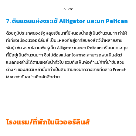
Cr. KTC
7.
ดินแดนแห่งจระเข้ Alligator และนก Pelican
ด้วยภูมิประเทศของรัฐหลุยเซียนาที่มีหนองน้ำอยู่เป็นจำนวนมาก ทำให้
ที่เที่ยวเมืองนิวออร์ลีนส์ เป็นแหล่งที่อยู่อาศัยของสัตว์น้ำหลายสาย
พันธุ์ เช่น จระเข้สายพันธุ์เล็ก Alligator และนก Pelican หรือนกกระทุง
ที่มีอยู่เป็นจำนวนมาก จึงไม่ต้องแปลกใจหากจะสามารถพบเห็นสัตว์
แปลกเหล่านี้ได้ตามแหล่งน้ำทั่วไป รวมถึงเห็นพ่อค้าแม่ค้าที่นำชิ้นส่วน
ต่าง ๆ ของสัตว์เหล่านี้มาทำเป็นสินค้าของฝากวางขายที่ตลาด French
Market กันอย่างคึกคักอีกด้วย
โรงแรม/ที่พักในนิวออร์ลีนส์