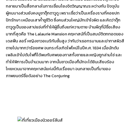
กลายมาเป็นสื่อกลางในการเชื่อมโยงจิตวิญญาณระหว่างกัน ปัจจุบัน
ผู้คนบางส่วนยังคงบูชาตุ๊กตาวูดู เพราะเชื่อว่าเป็นเครื่องรางที่คอยปก
ปักรักษา เหมือนเสาค้ำชูชีวิต ซึ่งคนส่วนใหญ่มักเข้าใจผิด และคิดว่าตุ๊ก
ตาวูดูเป็นของสาปแช่งที่ทำให้ผู้อื่นถึงแก่ความตาย บ้านผีดุที่มีชื่อเสียง
มากที่สุดคือ The Lalaurie Mansion คฤหาสน์ที่เป็นสมบัติตกทอดของ
เดลฟีน ลอรี่ หญิงชาวอเมริกันชั้นสูง ว่ากันว่าเธอทรมานและฆ่าทาสผิวสี
ตายไปมากกว่าร้อยศพ จนกระทั่งเกิดไฟไหม้ในปีค.ศ. 1834 เมื่อนักดับ
เพลิงเข้าไปดับไฟก็ได้พบกับศพของทาสทั้งชายและหญิงถูกล่ามโซ่ และ
ทำให้พิการเป็นจำนวนมาก จากนั้นชาวเมืองก็มักจะได้ยินเสียงร้อง
โหยหวนมาจากคฤหาสน์แห่งนี้กันเรื่อยมา จนกลายเป็นที่มาของ
ภาพยนตร์ชื่อดังอย่าง The Conjuring