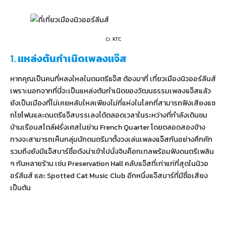
Cr. KTC
1.
แหล่งต้นกำเนิดเพลงแจ๊ส
หากคุณเป็นคนที่หลงใหลในดนตรีแจ๊ส ต้องมาที่ เที่ยวเมืองนิวออร์ลีนส์
เพราะนอกจากที่นี่จะเป็นแหล่งต้นกำเนิดของวัฒนธรรมเพลงแจ๊สแล้ว
ยังเป็นเมืองที่ไม่เคยหลับใหลเพียงไม่กี่แห่งในโลกที่สามารถฟังเสียงแซ
กโซโฟนและดนตรีแจ๊สบรรเลงได้ตลอดเวลาในระหว่างที่กำลังเดินชม
บ้านเรือนสไตล์ฝรั่งเศสในย่าน French Quarter โดยตลอดสองข้าง
ทางจะสามารถเห็นกลุ่มนักดนตรีมาตั้งวงเล่นเพลงแจ๊สกันอย่างคึกคัก
รวมถึงยังมีแจ๊สบาร์ชื่อดังน่าเข้าไปนั่งจิบค็อกเทลพร้อมฟังดนตรีเพลิน
ๆ กันหลายร้าน เช่น Preservation Hall คลับแจ๊สที่เก่าแก่ที่สุดในนิวอ
อร์ลีนส์ และ Spotted Cat Music Club อีกหนึ่งแจ๊สบาร์ที่มีชื่อเสียง
เป็นต้น