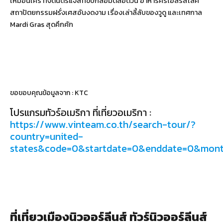
เหมือนใคร ทั้งดนตรีแจ๊สที่ขับกล่อมตลอดวัน อาหารครีโอลรสเลิศ
สถาปัตยกรรมฝรั่งเศสอันงดงาม เรื่องเล่าลี้ลับของวูดู และเทศกาล
Mardi Gras สุดคึกคัก
ขอขอบคุณข้อมูลจาก : KTC
โปรแกรมทัวร์อเมริกา ที่เที่ยวอเมริกา :
https://www.vinteam.co.th/search-tour/?
country=united-
states&code=0&startdate=0&enddate=0&mon
ที่เที่ยวเมืองนิวออร์ลีนส์ ทัวร์นิวออร์ลีนส์