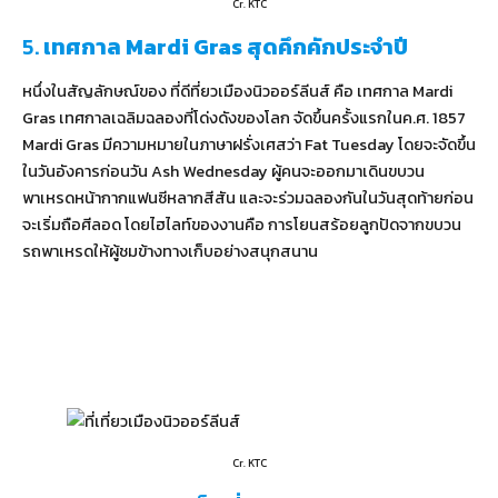
Cr. KTC
5.
เทศกาล Mardi Gras สุดคึกคักประจำปี
หนึ่งในสัญลักษณ์ของ ที่ดีที่ยวเมืองนิวออร์ลีนส์ คือ เทศกาล Mardi
Gras เทศกาลเฉลิมฉลองที่โด่งดังของโลก จัดขึ้นครั้งแรกในค.ศ. 1857
Mardi Gras มีความหมายในภาษาฝรั่งเศสว่า Fat Tuesday โดยจะจัดขึ้น
ในวันอังคารก่อนวัน Ash Wednesday ผู้คนจะออกมาเดินขบวน
พาเหรดหน้ากากแฟนซีหลากสีสัน และจะร่วมฉลองกันในวันสุดท้ายก่อน
จะเริ่มถือศีลอด โดยไฮไลท์ของงานคือ การโยนสร้อยลูกปัดจากขบวน
รถพาเหรดให้ผู้ชมข้างทางเก็บอย่างสนุกสนาน
Cr. KTC