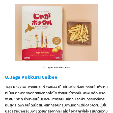
Cr. japaneseselect.com
8. Jaga Pokkuru Calbee
Jaga Pokkuru จากแบรนด์ Calbee เป็นมันฝรั่งแท่งอบกรอบในตำนาน
ที่เป็นของฝากยอดฮิตของฮอกไกโด ตัวขนมทำจากมันฝรั่งแท้คัดเกรด
พิเศษ 100% นำมาหั่นเป็นแท่งหนาพร้อมเปลือก แล้วผ่านกรรมวิธีการ
อบสูตรเฉพาะจนได้เนื้อสัมผัสที่กรอบกรุบด้านนอกแต่ยังคงความนุ่มใน
ปรุงรสอย่างเรียบง่ายด้วยเกลือจากทะเลโอค็อตสค์เพื่อให้รสชาติความ