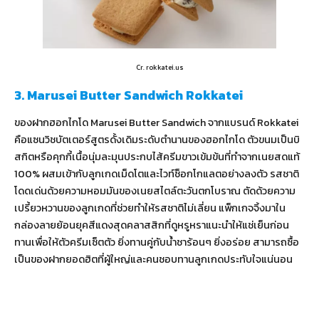
Cr. rokkatei.us
3. Marusei Butter Sandwich Rokkatei
ของฝากฮอกไกโด Marusei Butter Sandwich จากแบรนด์ Rokkatei
คือแซนวิชบัตเตอร์สูตรดั้งเดิมระดับตำนานของฮอกไกโด ตัวขนมเป็นบิ
สกิตหรือคุกกี้เนื้อนุ่มละมุนประกบไส้ครีมขาวเข้มข้นที่ทำจากเนยสดแท้
100% ผสมเข้ากับลูกเกดเม็ดโตและไวท์ช็อกโกแลตอย่างลงตัว รสชาติ
โดดเด่นด้วยความหอมมันของเนยสไตล์ตะวันตกโบราณ ตัดด้วยความ
เปรี้ยวหวานของลูกเกดที่ช่วยทำให้รสชาติไม่เลี่ยน แพ็กเกจจิ้งมาใน
กล่องลายย้อนยุคสีแดงสุดคลาสสิกที่ดูหรูหราแนะนำให้แช่เย็นก่อน
ทานเพื่อให้ตัวครีมเซ็ตตัว ยิ่งทานคู่กับน้ำชาร้อนๆ ยิ่งอร่อย สามารถซื้อ
เป็นของฝากยอดฮิตที่ผู้ใหญ่และคนชอบทานลูกเกดประทับใจแน่นอน