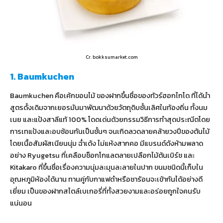
Cr. bokksumarket.com
1. Baumkuchen
Baumkuchen คือเค้กขอนไม้ ของฝากขึ้นชื่อของทัวร์ฮอกไกโด ที่ได้นำ
สูตรดั้งเดิมจากเยอรมันมาพัฒนาด้วยวัตถุดิบชั้นเลิศในท้องถิ่น ทั้งนม
เนย และแป้งสาลีแท้ 100% โดดเด่นด้วยกรรมวิธีการทำสุดประณีตโดย
การเทแป้งและอบซ้อนกันเป็นชั้นๆ จนเกิดลวดลายคล้ายวงปีของต้นไม้
โดยเนื้อสัมผัสเนียนนุ่ม ฉ่ำเด้ง ไม่แห้งสากคอ มีแบรนด์ดังห้ามพลาด
อย่าง Ryugetsu ที่เคลือบช็อกโกแลตลายเปลือกไม้ต้นเบิร์ช และ
Kitakaro ที่ขึ้นชื่อเรื่องความนุ่มละมุนละลายในปาก ขนมชนิดนี้เก็บใน
อุณหภูมิห้องได้นาน ทานคู่กับกาแฟดำหรือชาร้อนจะเข้ากันได้อย่างดี
เยี่ยม เป็นของฝากสไตล์เบเกอรี่ที่ทั้งสวยงามและอร่อยถูกใจคนรับ
แน่นอน