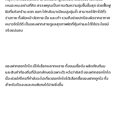
เหนอะหนะอย่างที่คิด สรรพคุณเป็นการเติมความชุ่มชื้นขั้นสุด ช่วยฟื้นฟู
ผิวที่แห้งกร้าน แตก ลอก ให้กลับมาเนียนนุ่มชุ่มฉ่ำ สามารถใช้ทาได้ทั่ว
ร่างกาย ทั้งผิวหน้า ผิวกาย มือ และเท้า รวมถึงช่วยปกป้องผิวจากอากาศ
หนาวจัดได้ดี เป็นของฝากสายดูแลสุขภาพผิวที่คุ้มค่าและได้ใช้ประโยชน์
จริงแน่นอน
ของฝากฮอกไกโด มีให้เลือกหลากหลาย ทั้งขนมชื่อดัง ผลิตภัณฑ์นม
และสินค้าท้องถิ่นที่มีเอกลักษณ์เฉพาะตัว หวังว่าลิสต์ ของฝากฮอกไกโด
นี้จะช่วยให้ใครที่กำลังจะไปเที่ยวฮอกไกโดได้เลือกซื้อของฝากถูกใจ ทั้ง
สำหรับตัวเองและคนพิเศษได้ง่ายยิ่งขึ้น