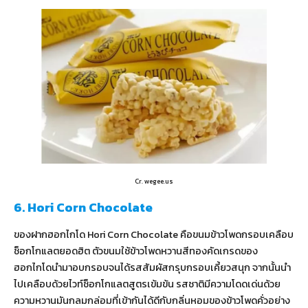
Cr. wegee.us
6. Hori Corn Chocolate
ของฝากฮอกไกโด Hori Corn Chocolate คือขนมข้าวโพดกรอบเคลือบ
ช็อกโกแลตยอดฮิต ตัวขนมใช้ข้าวโพดหวานสีทองคัดเกรดของ
ฮอกไกโดนำมาอบกรอบจนได้รสสัมผัสกรุบกรอบเคี้ยวสนุก จากนั้นนำ
ไปเคลือบด้วยไวท์ช็อกโกแลตสูตรเข้มข้น รสชาติมีความโดดเด่นด้วย
ความหวานมันกลมกล่อมที่เข้ากันได้ดีกับกลิ่นหอมของข้าวโพดคั่วอย่าง