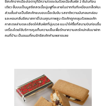
ชีสเค้กจากเมืองโอตารุที่มีความโดดเด่นด้วยเนื้อสัมผัส 2 ชั้นในก้อน
เดียว ชั้นบนเป็นมูสชีสสดเนื้อนุ่มฟูที่ละลายในปากทันทีเหมือนเกล็ดหิมะ
ส่วนชั้นล่างเป็นชีสเค้กแบบอบเนื้อเข้มข้น รสชาติหวานมันกลมกล่อม
และหอมกลิ่นชีสมาสคาร์โปเนคุณภาพสูง ตัวเค้กถูกคลุมด้วยผงเค้ก
คาสเตลล่าบดละเอียดให้สัมผัสที่นุ่มนวล แนะนำให้ซื้อที่สนามบินก่อนขึ้น
เครื่องโดยใช้บริการถุงเก็บความเย็นเพื่อรักษาความสดใหม่กลับมาฝาก
คนที่บ้าน เป็นขนมที่คนรักชีสเค้กห้ามพลาดเลย