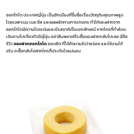
ฮอกไกโด ประเทศญี่ปุ่น เป็นอีกเมืองที่ขึ้นชื่อเรื่องวัตถุดิบคุณภาพสูง
โดยเฉพาะนม เนย ชีส และผลผลิตทางการเกษตร ทำให้ของฝากจาก
ฮอกไกโดมีความโดดเด่นและมีรสชาติเป็นเอกลักษณ์ หากใครที่กำลังจะ
เดินทางไปเที่ยวทัวร์ญี่ปุ่น อย่าลืมพลาดที่จะซื้อของฝากกลับไปเลย นี่คือ
รีวิว
ของฝากฮอกไกโด
ยอดฮิต ที่ได้คัดมาแล้วว่าอร่อย และใช้งานได้
จริง จะซื้อกลับไปฝากใครก็ประทับใจแน่นอน