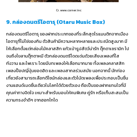
Cr. www.corner.inc
9. กล่องดนตรีโอตารุ (Otaru Music Box)
กล่องดนตรีโอตารุ ของฝากประเภทของที่ระลึกสุดโรแมนติกจากเมือง
โอตารุที่ไม่ใช่ของกิน ตัวสินค้ามีความหลากหลายและประณีตสูงมาก มี
ให้เลือกตั้งแต่กล่องไม้คลาสสิก แก้วเป่ารูปสัตว์น่ารัก ตุ๊กตาเซรามิก ไป
จนถึงไขลานตุ๊กตาหมี ตัวกล่องดนตรีโดดเด่นด้วยเสียงเพลงที่ใส
กังวาน และไพเราะ โดยมีบทเพลงให้เลือกมากมาย ทั้งเพลงคลาสสิก
เพลงป็อปญี่ปุ่นยอดฮิต และเพลงสากลร่วมสมัย นอกจากนี้ นักท่อง
เที่ยวยังสามารถเลือกดีไซน์กล่องและตัวโน้ตเพลงเพื่อประกอบเป็นชิ้น
งานแฮนด์เมดชิ้นเดียวในโลกได้ด้วยตัวเอง ถือเป็นของฝากแทนใจที่มี
คุณค่าทางจิตใจ เหมาะสำหรับมอบให้คนพิเศษ คู่รัก หรือเก็บสะสมเป็น
ความทรงจำดีๆ จากฮอกไกโด