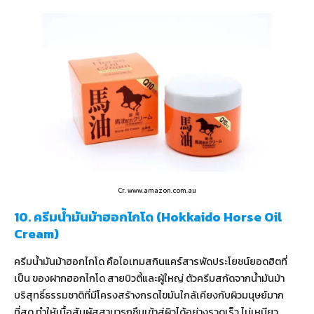
Cr. www.amazon.com.au
10. ครีมน้ำมันม้าฮอกไกโด (Hokkaido Horse Oil
Cream)
ครีมน้ำมันม้าฮอกไกโด คือไอเทมสกินแคร์สารพัดประโยชน์ยอดฮิตที่
เป็น ของฝากฮอกไกโด สายบิวตี้และผู้ใหญ่ ตัวครีมสกัดจากน้ำมันม้า
บริสุทธิ์ธรรมชาติที่มีโครงสร้างกรดไขมันใกล้เคียงกับผิวมนุษย์มาก
ที่สุด ทำให้เนื้อสัมผัสสามารถซึมเข้าสู่ผิวได้อย่างรวดเร็ว ไม่เหนียว