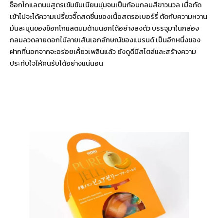
ช็อกโกแลตนมสูตรเข้มข้นเนียนนุ่มจนเป็นก้อนกลมสีขาวนวล เมื่อกัด
เข้าไปจะได้ความเปรี้ยวจี๊ดสดชื่นของเนื้อสตรอเบอร์รี่ ตัดกับความหวาน
มันละมุนของช็อกโกแลตนมด้านนอกได้อย่างลงตัว บรรจุมาในกล่อง
กลมลวดลายดอกไม้ลายเส้นเอกลักษณ์ของแบรนด์ เป็นอีกหนึ่งของ
ฝากที่นอกจากจะอร่อยเคี้ยวเพลินแล้ว ยังดูดีมีสไตล์และสร้างความ
ประทับใจให้คนรับได้อย่างแน่นอน