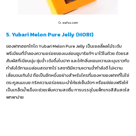
Cr. wafuu.com
5. Yubari Melon Pure Jelly (HORI)
ของฝากฮอกไกโด Yubari Melon Pure Jelly เป็นเยลลี่ผลไม้ระดับ
พรีเมียมที่จำลองความอร่อยของเมล่อนยูบาริแท้ๆ มาไว้ในถ้วย ด้วยรส
สัมผัสที่เนียนนุ่ม ชุ่มฉ่ำ เด้งดึ๋งในปาก และให้กลิ่นหอมหวานละมุนราวกับ
กำลังได้ทานเมล่อนสดจากไร่ รสชาติมีความหวานฉ่ำกำลังดี ไม่หวาน
เลี่ยนจนเกินไป ถือเป็นอีกหนึ่งอย่างสำหรับใครที่มองหาของฝากที่ไม่ใช่
ตระกูลนมเนย ทริคความอร่อยแนะนำให้แช่เย็นจัดๆ หรือแช่ช่องฟรีซให้
เป็นเกล็ดน้ำแข็งจะช่วยเพิ่มความสดชื่น การบรรจุในแพ็กเกจสีส้มสดใส
พกพาง่าย