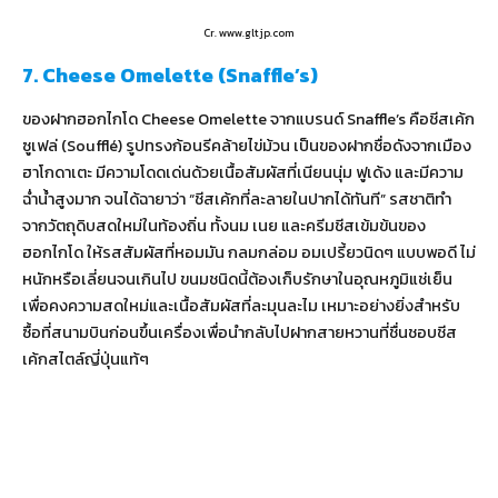
Cr. www.gltjp.com
7. Cheese Omelette (Snaffle’s)
ของฝากฮอกไกโด Cheese Omelette จากแบรนด์ Snaffle’s คือชีสเค้ก
ซูเฟล่ (Soufflé) รูปทรงก้อนรีคล้ายไข่ม้วน เป็นของฝากชื่อดังจากเมือง
ฮาโกดาเตะ มีความโดดเด่นด้วยเนื้อสัมผัสที่เนียนนุ่ม ฟูเด้ง และมีความ
ฉ่ำน้ำสูงมาก จนได้ฉายาว่า “ชีสเค้กที่ละลายในปากได้ทันที” รสชาติทำ
จากวัตถุดิบสดใหม่ในท้องถิ่น ทั้งนม เนย และครีมชีสเข้มข้นของ
ฮอกไกโด ให้รสสัมผัสที่หอมมัน กลมกล่อม อมเปรี้ยวนิดๆ แบบพอดี ไม่
หนักหรือเลี่ยนจนเกินไป ขนมชนิดนี้ต้องเก็บรักษาในอุณหภูมิแช่เย็น
เพื่อคงความสดใหม่และเนื้อสัมผัสที่ละมุนละไม เหมาะอย่างยิ่งสำหรับ
ซื้อที่สนามบินก่อนขึ้นเครื่องเพื่อนำกลับไปฝากสายหวานที่ชื่นชอบชีส
เค้กสไตล์ญี่ปุ่นแท้ๆ