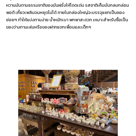
หวานมันตามธรรมชาติของมันฝรั่งให้โดดเด่น รสชาติเค็มมันกลมกล่อม
พอดี เคี้ยวเพลินจนหยุดไม่ได้ ภายในกล่องใหญ่จะบรรจุแยกเป็นซอง
ย่อยๆ ทำให้แบ่งทานง่าย น้ำหนักเบา พกพาสะดวก เหมาะสำหรับซื้อเป็น
ของว่างทานเล่นหรือของฝากแจกเพื่อนและเด็กๆ