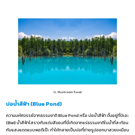
Cr. Mushroom Travel
บ่อน้ำสีฟ้า (Blue Pond)
ความมหัศจรรย์จากธรรมชาติ Blue Pond หรือ บ่อน้ำสีฟ้า ตั้งอยู่ที่บิเอะ
(Biei) น้ำสีฟ้าใสราวกับแต่งสีของที่นี่เกิดจากแร่ธรรมชาติในน้ำที่สะท้อน
กับแสงแดดแบบพอดีเป๊ะ ทำให้กลายเป็นบ่อที่ถ่ายรูปออกมาสวยเหมือน