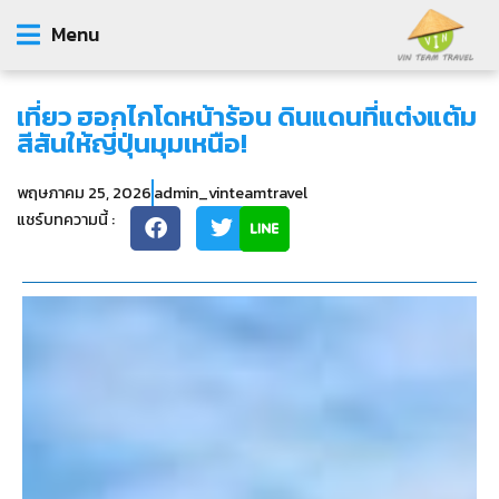
Menu
เที่ยว ฮอกไกโดหน้าร้อน ดินแดนที่แต่งแต้ม
สีสันให้ญี่ปุ่นมุมเหนือ!
พฤษภาคม 25, 2026
admin_vinteamtravel
แชร์บทความนี้ :