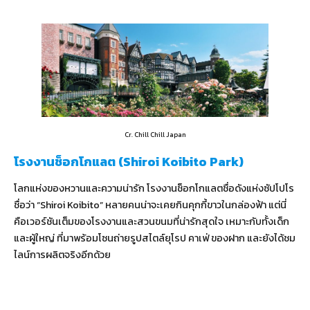
Cr. Chill Chill Japan
โรงงานช็อกโกแลต (Shiroi Koibito Park)
โลกแห่งของหวานและความน่ารัก โรงงานช็อกโกแลตชื่อดังแห่งซัปโปโร
ชื่อว่า “Shiroi Koibito” หลายคนน่าจะเคยกินคุกกี้ขาวในกล่องฟ้า แต่นี่
คือเวอร์ชันเต็มของโรงงานและสวนขนมที่น่ารักสุดใจ เหมาะกับทั้งเด็ก
และผู้ใหญ่ ที่มาพร้อมโซนถ่ายรูปสไตล์ยุโรป คาเฟ่ ของฝาก และยังได้ชม
ไลน์การผลิตจริงอีกด้วย