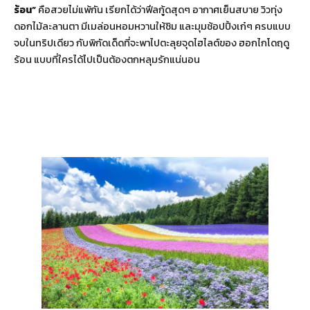
ร้อน”
คือสวยไม่แพ้กัน เรียกได้ว่าฟีลกู้ดสุดๆ อากาศเย็นสบาย วิวทุ่ง
ดอกไม้ละลานตา มีเมล่อนหอมหวานให้ชิม และมุมช้อปปิ้งเก๋ๆ ครบแบบ
จบในทริปเดียว กับพิกัดเด็ดที่จะพาไปตะลุยจุดไฮไลต์ของ ฮอกไกโดฤดู
ร้อน แบบที่ใครได้ไปเป็นต้องตกหลุมรักแน่นอน