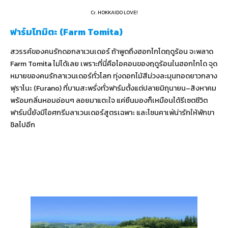
Cr. HOKKAIDO LOVE!
ฟาร์มโทมิตะ (Farm Tomita)
สวรรค์ของคนรักดอกลาเวนเดอร์ ถ้าพูดถึงฮอกไกโดฤดูร้อน จะพลาด
Farm Tomita ไม่ได้เลย เพราะที่นี่คือไอคอนของฤดูร้อนในฮอกไกโด จุด
หมายของคนรักลาเวนเดอร์ทั่วโลก ทุ่งดอกไม้สีม่วงละมุนทอดยาวกลาง
ฟุราโนะ (Furano) ที่บานสะพรั่งทั่วฟาร์มตั้งแต่ปลายมิถุนายน–สิงหาคม
พร้อมกลิ่นหอมอ่อนๆ ลอยมาแตะใจ แค่ยืนมองก็เหมือนได้รีเซตชีวิต
ฟาร์มนี้ยังมีไอศกรีมลาเวนเดอร์สูตรเฉพาะ และโซนคาเฟ่น่ารักให้พักขา
ชิลไปอีก