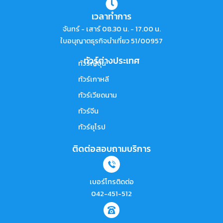
เวลาทำการ
จันทร์ - เสาร์ 08.30 น. - 17.00 น.
ใบอนุญาตธุรกิจนำเที่ยว 51/00957
ทัวร์ต่างประเทศ
ทัวร์ญี่ปุ่น
ทัวร์เกาหลี
ทัวร์เวียดนาม
ทัวร์จีน
ทัวร์ยุโรป
ติดต่อสอบถามบริการ
เบอร์โทรติดต่อ
042-451-512