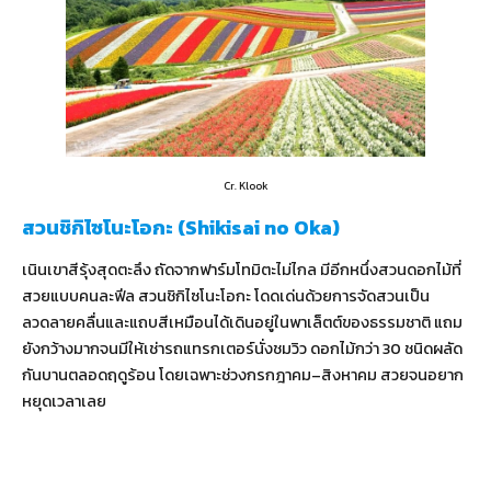
Cr. Klook
สวนชิกิไซโนะโอกะ (Shikisai no Oka)
เนินเขาสีรุ้งสุดตะลึง ถัดจากฟาร์มโทมิตะไม่ไกล มีอีกหนึ่งสวนดอกไม้ที่
สวยแบบคนละฟีล สวนชิกิไซโนะโอกะ โดดเด่นด้วยการจัดสวนเป็น
ลวดลายคลื่นและแถบสีเหมือนได้เดินอยู่ในพาเล็ตต์ของธรรมชาติ แถม
ยังกว้างมากจนมีให้เช่ารถแทรกเตอร์นั่งชมวิว ดอกไม้กว่า 30 ชนิดผลัด
กันบานตลอดฤดูร้อน โดยเฉพาะช่วงกรกฎาคม–สิงหาคม สวยจนอยาก
หยุดเวลาเลย