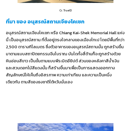
Cr. TrueID
ที่มา ของ อนุสรณ์สถานเจียงไคเชก
อนุสรณ์สถานเจียงไคเชก หรือ Chiang Kai-Shek Memorial Hall แห่ง
นี้ เป็นอนุสรณ์สถาน ที่ตั้งอยู่ตรงใจกลางของเมืองไทเป โดยมีพื้นที่กว่า
2,500 ตารางกิโลเมตร ซึ่งตัวอาคารของอนุสรณ์สถานนั้น ถูกสร้างขึ้น
มาตามแบบสถาปัตยกรรมจีนโบราณ บันไดทั้งสี่ด้านก็จะถูกสร้างด้วย
หินอ่อนสีขาว เป็นขั้นตามแบบพีระมิดอียิปต์ ส่วนของหลังคาสีน้ำเงิน
และสวนดอกไม้สีแดงนั้น ก็สร้างขึ้นมาเพื่อเป็นการแสดงออกทาง
สัญลักษณ์ให้เห็นถึงอิสรภาพ ความเท่าเทียม และความเป็นหนึ่ง
เดียวกัน ตามสีของธงชาติไต้หวันนั่นเอง