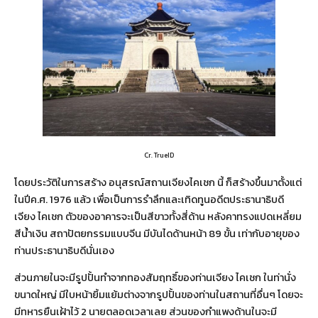
Cr. TrueID
โดยประวัติในการสร้าง อนุสรณ์สถานเจียงไคเชก นี้ ก็สร้างขึ้นมาตั้งแต่
ในปีค.ศ. 1976 แล้ว เพื่อเป็นการรำลึกและเทิดทูนอดีตประธานาธิบดี
เจียง ไคเชก ตัวของอาคารจะเป็นสีขาวทั้งสี่ด้าน หลังคาทรงแปดเหลี่ยม
สีน้ำเงิน สถาปัตยกรรมแบบจีน มีบันไดด้านหน้า 89 ขั้น เท่ากับอายุของ
ท่านประธานาธิบดีนั่นเอง
ส่วนภายในจะมีรูปปั้นทำจากทองสัมฤทธิ์ของท่านเจียง ไคเชก ในท่านั่ง
ขนาดใหญ่ มีใบหน้ายิ้มแย้มต่างจากรูปปั้นของท่านในสถานที่อื่นๆ โดยจะ
มีทหารยืนเฝ้าไว้ 2 นายตลอดเวลาเลย ส่วนของกำแพงด้านในจะมี