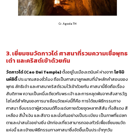
Cr. Agoda TH
3. เยี่ยมชมวัดกาวได๋ ศาสนาที่รวมความเชื่อพุทธ
เต๋า และคริสต์เข้าด้วยกัน
วัดกาวได๋ (Cao Dai Temple)
ตั้งอยู่ในเมืองเตนินห์ ห่างจาก
โฮจิมิ
นห์ซิตี้
ประมาณสองชั่วโมง ถือเป็นศาสนาลูกผสมที่นำหลักคำสอนของ
พุทธ ลัทธิเต๋า และศาสนาคริสต์รวมไว้เข้าด้วยกัน ศาสนานี้ยึดถือเรื่อง
สันติภาพ ความเป็นหนึ่งเดียวกับพระเจ้า และการหลุดพ้นจากสังสารวัฏ
ไฮไลต์สำคัญของการมาเยือนวัดแห่งนี้ก็คือ การได้ชมพิธีกรรมทาง
ศาสนา ซึ่งบรรดาผู้สวดมนต์ก็จะแต่งกายด้วยชุดหลากสีสัน ทั้งสีแดง สี
เหลือง สีน้ำเงิน และสีขาว และนั่งกันอย่างเป็นระเบียบ เป็นภาพที่แปลก
ตาและน่าสนใจอย่างยิ่ง นักท่องเที่ยวสามารถจองทัวร์เพื่อเยี่ยมชมวัด
แห่งนี้ และเข้าชมพิธีกรรมทางศาสนาซึ่งจัดขึ้นเป็นประจำทุกวัน