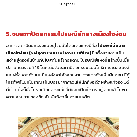
Cr. Agoda TH
5. ชมสถาปัตยกรรมไปรษณีย์กลางเมืองไซง่อน
อาคารสถาปัตยกรรมแบบยุโรปอันโดดเด่นแห่งนี้คือ
ไปรษณีย์กลาง
เมืองไซง่อน (Saigon Central Post Office)
ซึ่งตั้งสวยงามเป็น
สง่าอยู่ตรงกันข้ามกับโบสถ์นอร์เทรอดาม ไปรษณีย์แห่งนี้สร้างขึ้นเมื่อ
ปลายศตวรรษที่ 19 โดดเด่นด้วยสถาปัตยกรรมแบบโกธิค, เรเนสซองส์
และฝรั่งเศส ด้านในเป็นหลังคาโค้งสวยงาม ตกแต่งด้วยพื้นหินอ่อน มีตู้
โทรศัพท์แบบโบราณ เป็นบรรยากาศชวนให้นึกถึงอดีตอย่างแท้จริง แต่
ที่น่าสนใจก็คือไปรษณีย์กลางแห่งนี้ยังคงเปิดทำการอยู่ ลองเข้าไปชม
ความสวยงามของตึก สัมผัสถึงกลิ่นอายในอดีต