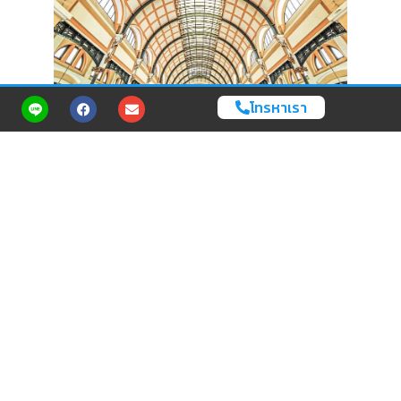
โทรหาเรา
Cr. Agoda TH
6. ชมการแสดงยามค่ำคืนที่ไซง่อนโอเปร่าเฮ้าส์
ดื่มด่ำกับวัฒนธรรมและจองตั๋วชมอุปรากรที่
ไซง่อนโอเปร่าเฮ้าส์
(Saigon Opera House
) โรงละครแห่งนี้สร้างขึ้นในปี 1897 ตัว
อาคารเป็นสถาปัตยกรรมสมัยโคโลเนียล ไม่เพียงที่นี่จะจัดการแสดง
อุปรากร แต่ยังมีการแสดงต่างๆ อีกมากมายอีกด้วย เช่น บัลเล่ต์
คอนเสิร์ตต่างๆ การแสดงพื้นเมืองของเวียดนาม และละครเวที ใคร
อยากสัมผัสกับวัฒนธรรมเวียดนามอย่างใกล้ชิด ก็ต้องห้ามพลาดการ