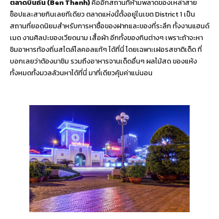
ตลาดบินถั่น (Ben Thanh)
คืออีกสถานที่ห้ามพลาดของเหล่าสาย
ช็อปและสายกินเลยทีเดียว ตลาดแห่งนี้ตั้งอยู่ในเขต District 1 เป็น
สถานที่ยอดนิยมสำหรับการหาซื้อของฝากและของที่ระลึก ทั้งงานแฮนด์
เมด งานศิลปะของเวียดนาม เสื้อผ้า อีกทั้งของกินต่างๆ เพราะถ้าจะหา
ชิมอาหารท้องถิ่นสไตล์โลคอลแท้ๆ ได้ที่นี่ โดยเฉพาะเฝอรสชาติเด็ด ที่
บอกเลยว่าต้องมาชิม รวมถึงอาหารจานเด็ดอื่นๆ ผลไม้สด ของแห้ง
ทั้งหมดทั้งมวลล้วนหาได้ที่นี่ มาที่เดียวคุ้มค่าแน่นอน