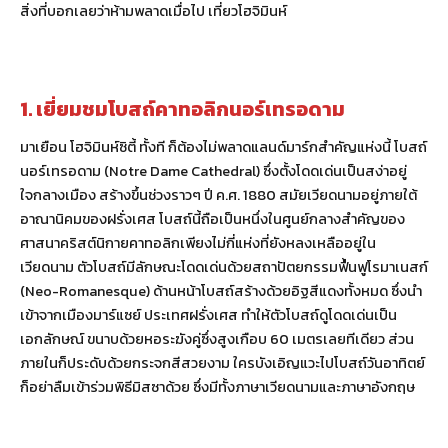
สิ่งที่บอกเลยว่าห้ามพลาดเมื่อไป เที่ยวโฮจิมินห์
1. เยี่ยมชมโบสถ์คาทอลิกนอร์เทรอดาม
มาเยือน โฮจิมินห์ซิตี้ ทั้งที ก็ต้องไม่พลาดแลนด์มาร์กสำคัญแห่งนี้ โบสถ์
นอร์เทรอดาม (Notre Dame Cathedral) ซึ่งตั้งโดดเด่นเป็นสง่าอยู่
ใจกลางเมือง สร้างขึ้นช่วงราวๆ ปี ค.ศ. 1880 สมัยเวียดนามอยู่ภายใต้
อาณานิคมของฝรั่งเศส โบสถ์นี้ถือเป็นหนึ่งในศูนย์กลางสำคัญของ
ศาสนาคริสต์นิกายคาทอลิกเพียงไม่กี่แห่งที่ยังหลงเหลืออยู่ใน
เวียดนาม ตัวโบสถ์มีลักษณะโดดเด่นด้วยสถาปัตยกรรมฟื้นฟูโรมาเนสก์
(Neo-Romanesque) ด้านหน้าโบสถ์สร้างด้วยอิฐสีแดงทั้งหมด ซึ่งนำ
เข้าจากเมืองมาร์แซย์ ประเทศฝรั่งเศส ทำให้ตัวโบสถ์ดูโดดเด่นเป็น
เอกลักษณ์ ขนาบด้วยหอระฆังคู่ซึ่งสูงเกือบ 60 เมตรเลยทีเดียว ส่วน
ภายในก็ประดับด้วยกระจกสีสวยงาม ใครบังเอิญแวะไปโบสถ์วันอาทิตย์
ก็อย่าลืมเข้าร่วมพิธีมิสซาด้วย ซึ่งมีทั้งภาษาเวียดนามและภาษาอังกฤษ