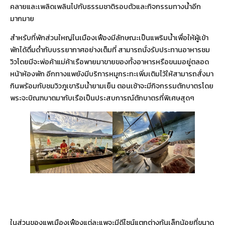
คลายและเพลิดเพลินไปกับธรรมชาติรอบตัวและกิจกรรมทางน้ำอีก
มากมาย
สำหรับที่พักส่วนใหญ่ในเมืองเฟืองมีลักษณะเป็นแพริมน้ำเพื่อให้ผู้เข้า
พักได้ดื่มด่ำกับบรรยากาศอย่างเต็มที่ สามารถนั่งรับประทานอาหารชม
วิวโดยมีจะพ่อค้าแม่ค้าเรือพายมาขายของทั้งอาหารหรือขนมอยู่ตลอด
หน้าห้องพัก อีกทางแพยังมีบริการหมูกระทะเพิ่มเติมไว้ให้สามารถสั่งมา
กินพร้อมกับชมวิวภูเขาริมน้ำยามเย็น ตอนเช้าจะมีกิจกรรมตักบาตรโดย
พระจะบิณฑบาตมากับเรือเป็นประสบการณ์ตักบาตรที่พิเศษสุดๆ
ในส่วนของแพเมืองเฟืองแต่ละแพจะมีดีไซน์แตกต่างกันเล็กน้อยที่ขนาด