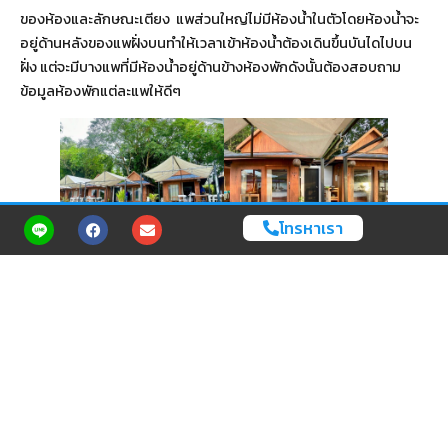
ของห้องและลักษณะเตียง แพส่วนใหญ่ไม่มีห้องน้ำในตัวโดยห้องน้ำจะ
อยู่ด้านหลังของแพฝั่งบนทำให้เวลาเข้าห้องน้ำต้องเดินขึ้นบันไดไปบน
ฝั่ง แต่จะมีบางแพที่มีห้องน้ำอยู่ด้านข้างห้องพักดังนั้นต้องสอบถาม
ข้อมูลห้องพักแต่ละแพให้ดีๆ
โทรหาเรา
(Cr. Travel.kapook.com)
ที่เที่ยวบริเวณเมืองเฟืองที่น่าสนใจ เช่น
วัดสินไชยาราม วัดชื่อดังของเมืองเฟืองเป็นที่นิยมของสายมูเตลู
สำหรับผู้ชื่นชอบขอความร่ำรวยจากพญานาค
หาดสามคอน-หาดผาติ่ง เหมาะสำหรับพักผ่อนนั่งชิวฟังเสียงน้ำ
ไหล
อ่าวน้ำตง อ่างเก็บน้ำวิวสวย บรรยากาศดีมีกระท่อมเล็กๆให้นัก