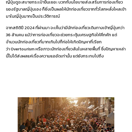
ญี่ปุ่นดูจะสบายกระเป๋าขึ้นเยอะ บวกกับนโยบายส่งเสริมการท่องเที่ยว
ของรัฐบาลญี่ปุ่นเอง ก็ยิ่งเป็นผลให้นักท่องเที่ยวจากทั่วโลกหลั่งไหลเข้า
มาในญี่ปุ่นมากเป็นประวัติการณ์
จากสถิติปี 2024 ที่ผ่านมา จะเห็นว่ามีนักท่องเที่ยวเดินทางเข้าญี่ปุ่นกว่า
36 ล้านคน แม้ว่าการท่องเที่ยวจะช่วยกระตุ้นเศรษฐกิจให้คึกคัก แต่
จำนวนนักท่องเที่ยวที่มากเกินไปก็ก่อให้เกิดปัญหาที่เรียก
ว่า Overtourism หรือภาวะนักท่องเที่ยวล้นในหลายพื้นที่ ซึ่งปัญหาเหล่า
นี้ไม่ได้ส่งผลแค่เรื่องความแออัดเท่านั้น แต่ยังกระทบไปถึง