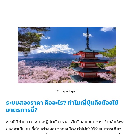
Cr. JapaiJapan
ระบบสองราคา คืออะไร? ทำไมญี่ปุ่นถึงต้องใช้
มาตรการนี้?
ช่วงปีที่ผ่านมา ประเทศญี่ปุ่นนับว่าฮอตฮิตติดลมบนมากๆ ด้วยอิทธิพล
ของค่าเงินเยนที่อ่อนตัวลงอย่างต่อเนื่อง ทำให้ค่าใช้จ่ายในการเที่ยว