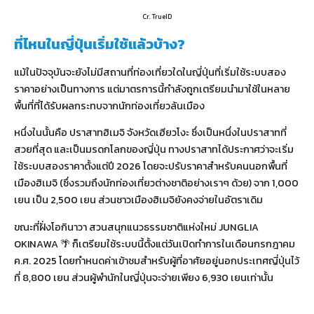
Cr. TrueID
ที่ไหนในญี่ปุ่นเริ่มใช้แล้วบ้าง?
แม้ในปัจจุบันจะยังไม่มีสถานที่ท่องเที่ยวใดในญี่ปุ่นที่เริ่มใช้ระบบสอง
ราคาอย่างเป็นทางการ แต่มาตรการนี้กำลังถูกเตรียมนำมาใช้ในหลาย
พื้นที่ที่ได้รับผลกระทบจากนักท่องเที่ยวล้นเมือง
หนึ่งในนั้นคือ ปราสาทฮิเมจิ จังหวัดเฮียวโงะ ซึ่งเป็นหนึ่งในปราสาทที่
สวยที่สุด และเป็นมรดกโลกของญี่ปุ่น ทางปราสาทได้ประกาศว่าจะเริ่ม
ใช้ระบบสองราคาตั้งแต่ปี 2026 โดยจะปรับราคาสำหรับคนนอกพื้นที่
เมืองฮิเมจิ (ซึ่งรวมถึงนักท่องเที่ยวต่างชาติอย่างเราๆ ด้วย) จาก 1,000
เยน เป็น 2,500 เยน ส่วนชาวเมืองฮิเมจิยังคงจ่ายในอัตราเดิม
ขณะที่ฝั่งโอกินาวา สวนสนุกแนวธรรมชาติแห่งใหม่ JUNGLIA
OKINAWA 🌴 ก็เตรียมใช้ระบบนี้ตั้งแต่วันเปิดทำการในเดือนกรกฎาคม
ค.ศ. 2025 โดยกำหนดค่าเข้าชมสำหรับผู้ที่อาศัยอยู่นอกประเทศญี่ปุ่นไว้
ที่ 8,800 เยน ส่วนผู้พำนักในญี่ปุ่นจะจ่ายเพียง 6,930 เยนเท่านั้น