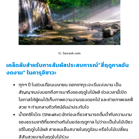
Cr. Sanook.com
เคล็ดลับสำหรับการสัมผัสประสบการณ์“สี่ฤดูกาลอัน
งดงาม” ในคารุอิซาวะ
ทุกๆ ปี ในช่วงเดือนเมษายน ดอกซากุระจะเริ่มเบ่งบาน เป็น
สัญญาณบ่งบอกถึงการมาถึงของฤดูใบไม้ผลิ ช่วงเวลานี้เปิด
โอกาสให้ผู้คนได้เก็บภาพความงามของดอกไม้ และถ่ายภาพเซลฟี่
สวย ๆ ท่ามกลางทิวทัศน์อันน่าประทับใจ
น้ำตกชิไรโตะ (Shiraito) นักท่องเที่ยวสามารถดื่มด่ำกับความงาม
ของธรรมชาติที่แตกต่างกันในแต่ละฤดูกาล ไม่ว่าจะเป็นใบไม้เขียว
ขจีในฤดูใบไม้ผลิ สายลมเย็นสบายในฤดูร้อน หรือใบไม้เปลี่ยน
สีสันสวยงามในฤดูใบไม้ร่วง