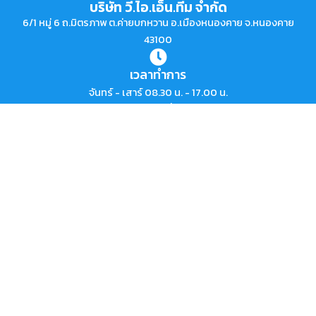
บริษัท วี.ไอ.เอ็น.ทีม จำกัด
6/1 หมู่ 6 ถ.มิตรภาพ ต.ค่ายบกหวาน อ.เมืองหนองคาย จ.หนองคาย
43100
เวลาทำการ
โทรหาเรา
จันทร์ - เสาร์ 08.30 น. - 17.00 น.
ใบอนุญาตธุรกิจนำเที่ยว 51/00957
ทัวร์ต่างประเทศ
ทัวร์ญี่ปุ่น
ทัวร์เกาหลี
ทัวร์เวียดนาม
ทัวร์จีน
ทัวร์ยุโรป
ติดต่อสอบถามบริการ
เบอร์โทรติดต่อ