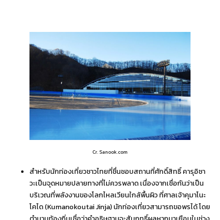
Cr. Sanook.com
สำหรับนักท่องเที่ยวชาวไทยที่ชื่นชอบสถานที่ศักดิ์สิทธิ์ คารุอิซา
วะเป็นจุดหมายปลายทางที่ไม่ควรพลาด เนื่องจากเชื่อกันว่าเป็น
บริเวณที่พลังงานของโลกไหลเวียนใกล้พื้นผิว ที่ศาลเจ้าคุมาโนะ
โคได (Kumanokoutai Jinja) นักท่องเที่ยวสามารถขอพรได้ โดย
ตำนานท้องถิ่นเชื่อว่าคำอธิษฐานจะสัมฤทธิ์ผลหากมาเยือนในช่วง