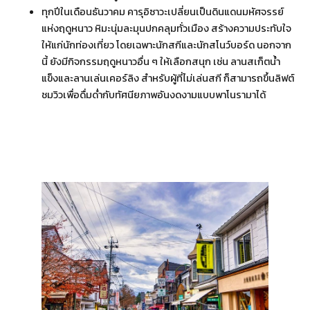
ทุกปีในเดือนธันวาคม คารุอิซาวะเปลี่ยนเป็นดินแดนมหัศจรรย์
แห่งฤดูหนาว หิมะนุ่มละมุนปกคลุมทั่วเมือง สร้างความประทับใจ
ให้แก่นักท่องเที่ยว โดยเฉพาะนักสกีและนักสโนว์บอร์ด นอกจาก
นี้ ยังมีกิจกรรมฤดูหนาวอื่น ๆ ให้เลือกสนุก เช่น ลานสเก็ตน้ำ
แข็งและลานเล่นเคอร์ลิง สำหรับผู้ที่ไม่เล่นสกี ก็สามารถขึ้นลิฟต์
ชมวิวเพื่อดื่มด่ำกับทัศนียภาพอันงดงามแบบพาโนรามาได้