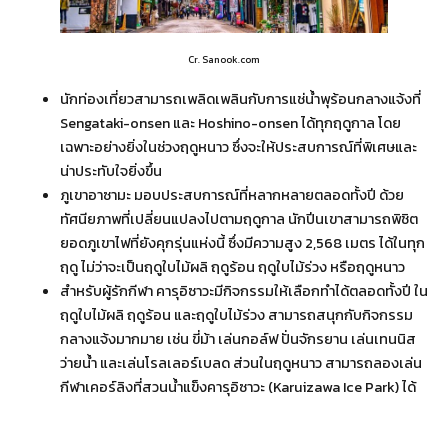
Cr. Sanook.com
นักท่องเที่ยวสามารถเพลิดเพลินกับการแช่น้ำพุร้อนกลางแจ้งที่
Sengataki-onsen และ Hoshino-onsen ได้ทุกฤดูกาล โดย
เฉพาะอย่างยิ่งในช่วงฤดูหนาว ซึ่งจะให้ประสบการณ์ที่พิเศษและ
น่าประทับใจยิ่งขึ้น
ภูเขาอาซามะ มอบประสบการณ์ที่หลากหลายตลอดทั้งปี ด้วย
ทัศนียภาพที่เปลี่ยนแปลงไปตามฤดูกาล นักปีนเขาสามารถพิชิต
ยอดภูเขาไฟที่ยังคุกรุ่นแห่งนี้ ซึ่งมีความสูง 2,568 เมตร ได้ในทุก
ฤดู ไม่ว่าจะเป็นฤดูใบไม้ผลิ ฤดูร้อน ฤดูใบไม้ร่วง หรือฤดูหนาว
สำหรับผู้รักกีฬา คารุอิซาวะมีกิจกรรมให้เลือกทำได้ตลอดทั้งปี ใน
ฤดูใบไม้ผลิ ฤดูร้อน และฤดูใบไม้ร่วง สามารถสนุกกับกิจกรรม
กลางแจ้งมากมาย เช่น ขี่ม้า เล่นกอล์ฟ ปั่นจักรยาน เล่นเทนนิส
ว่ายน้ำ และเล่นโรลเลอร์เบลด ส่วนในฤดูหนาว สามารถลองเล่น
กีฬาเคอร์ลิงที่สวนน้ำแข็งคารุอิซาวะ (Karuizawa Ice Park) ได้