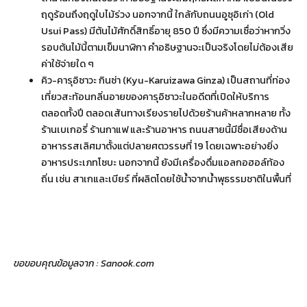
ฤดูร้อนถึงฤดูใบไม้ร่วง นอกจากนี้ ใกล้กับถนนอูซุอิเก่า (Old
Usui Pass) มีต้นไม้ศักดิ์สิทธิ์อายุ 850 ปี ซึ่งมีความเชื่อว่าหากวิ่ง
รอบต้นไม้นี้ตามเข็มนาฬิกา คำอธิษฐานจะเป็นจริงโดยไม่ต้องเสีย
ค่าใช้จ่ายใด ๆ
คิว-คารุอิซาวะ กินซ่า (Kyu-Karuizawa Ginza) เป็นสถานที่ท่อง
เที่ยวสะท้อนกลิ่นอายของคารุอิซาวะในอดีตที่เปิดให้บริการ
ตลอดทั้งปี ตลอดเส้นทางเรียงรายไปด้วยร้านค้าหลากหลาย ทั้ง
ร้านเบเกอรี่ ร้านกาแฟ และร้านอาหาร ถนนสายนี้มีชื่อเสียงด้าน
อาหารรสเลิศมาตั้งแต่ปลายศตวรรษที่ 19 โดยเฉพาะอย่างยิ่ง
อาหารประเภทโซบะ นอกจากนี้ ยังมีเครื่องดื่มแอลกอฮอล์ท้อง
ถิ่น เช่น สาเกและเบียร์ ที่ผลิตโดยใช้น้ำจากน้ำพุธรรมชาติในพื้นที่
ขอขอบคุณข้อมูลจาก : Sanook.com