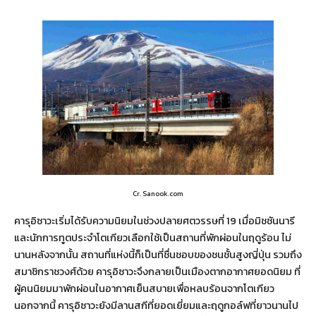
Cr. Sanook.com
คารุอิซาวะเริ่มได้รับความนิยมในช่วงปลายศตวรรษที่ 19 เมื่อมิชชันนารี
และนักการทูตประจำโตเกียวเลือกใช้เป็นสถานที่พักผ่อนในฤดูร้อน ไม่
นานหลังจากนั้น สถานที่แห่งนี้ก็เป็นที่ชื่นชอบของชนชั้นสูงญี่ปุ่น รวมถึง
สมาชิกราชวงศ์ด้วย คารุอิซาวะจึงกลายเป็นเมืองตากอากาศยอดนิยม ที่
ผู้คนนิยมมาพักผ่อนในอากาศเย็นสบายเพื่อหลบร้อนจากโตเกียว
นอกจากนี้ คารุอิซาวะยังมีลานสกีที่ยอดเยี่ยมและฤดูกอล์ฟที่ยาวนานไป