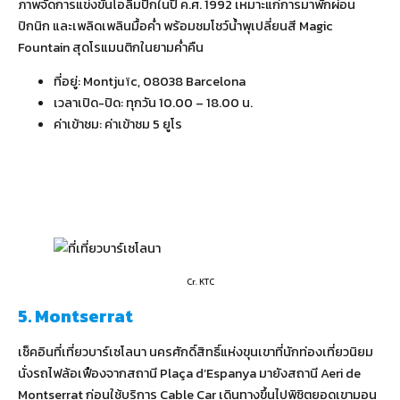
ภาพจัดการแข่งขันโอลิมปิกในปี ค.ศ. 1992 เหมาะแก่การมาพักผ่อน
ปิกนิก และเพลิดเพลินมื้อค่ำ พร้อมชมโชว์น้ำพุเปลี่ยนสี Magic
Fountain สุดโรแมนติกในยามค่ำคืน
ที่อยู่: Montjuïc, 08038 Barcelona
เวลาเปิด-ปิด: ทุกวัน 10.00 – 18.00 น.
ค่าเข้าชม: ค่าเข้าชม 5 ยูโร
Cr. KTC
5. Montserrat
เช็คอินที่เที่ยวบาร์เซโลนา นครศักดิ์สิทธิ์แห่งขุนเขาที่นักท่องเที่ยวนิยม
นั่งรถไฟล้อเฟืองจากสถานี Plaça d’Espanya มายังสถานี Aeri de
Montserrat ก่อนใช้บริการ Cable Car เดินทางขึ้นไปพิชิตยอดเขามอน