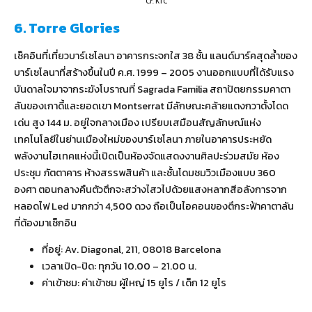
Cr. KTC
6. Torre Glories
เช็คอินที่เที่ยวบาร์เซโลนา อาคารกระจกใส 38 ชั้น แลนด์มาร์คสุดล้ำของ
บาร์เซโลนาที่สร้างขึ้นในปี ค.ศ. 1999 – 2005 งานออกแบบที่ได้รับแรง
บันดาลใจมาจากระฆังโบราณที่ Sagrada Familia สถาปัตยกรรมคาตา
ลันของเกาดี้และยอดเขา Montserrat มีลักษณะคล้ายแตงกวาตั้งโดด
เด่น สูง 144 ม. อยู่ใจกลางเมือง เปรียบเสมือนสัญลักษณ์แห่ง
เทคโนโลยีในย่านเมืองใหม่ของบาร์เซโลนา ภายในอาคารประหยัด
พลังงานไฮเทคแห่งนี้เปิดเป็นห้องจัดแสดงงานศิลปะร่วมสมัย ห้อง
ประชุม ภัตตาคาร ห้างสรรพสินค้า และชั้นโดมชมวิวเมืองแบบ 360
องศา ตอนกลางคืนตัวตึกจะสว่างไสวไปด้วยแสงหลากสีอลังการจาก
หลอดไฟ Led มากกว่า 4,500 ดวง ถือเป็นไอคอนของตึกระฟ้าคาตาลัน
ที่ต้องมาเช็กอิน
ที่อยู่: Av. Diagonal, 211, 08018 Barcelona
เวลาเปิด-ปิด: ทุกวัน 10.00 – 21.00 น.
ค่าเข้าชม: ค่าเข้าชม ผู้ใหญ่ 15 ยูโร / เด็ก 12 ยูโร