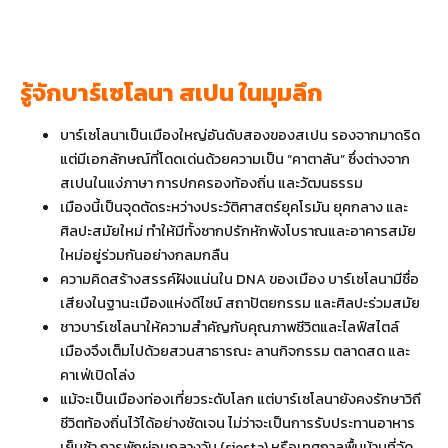
รู้จักบาร์เซโลนา สเปน ในมุมลึก
บาร์เซโลนาเป็นเมืองใหญ่อันดับสองของสเปน รองจากมาดริด
แต่มีเอกลักษณ์ที่โดดเด่นด้วยความเป็น “คาตาลัน” ซึ่งต่างจาก
สเปนในแง่ภาษา การปกครองท้องถิ่น และวัฒนธรรม
เมืองนี้เป็นจุดตัดระหว่างประวัติศาสตร์ยุคโรมัน ยุคกลาง และ
ศิลปะสมัยใหม่ ทำให้มีทั้งซากปรักหักพังโบราณและอาคารสมัย
ใหม่อยู่ร่วมกันอย่างกลมกลืน
ความคิดสร้างสรรค์ฝังแน่นใน DNA ของเมือง บาร์เซโลนามีชื่อ
เสียงในฐานะเมืองแห่งดีไซน์ สถาปัตยกรรม และศิลปะร่วมสมัย
ชาวบาร์เซโลนาให้ความสำคัญกับคุณภาพชีวิตและไลฟ์สไตล์
เมืองจึงเต็มไปด้วยสวนสาธารณะ ลานกิจกรรม ตลาดสด และ
คาเฟ่เปิดโล่ง
แม้จะเป็นเมืองท่องเที่ยวระดับโลก แต่บาร์เซโลนายังคงรักษาวิถี
ชีวิตท้องถิ่นไว้ได้อย่างชัดเจน ไม่ว่าจะเป็นการรับประทานอาหาร
เย็นช้า การพักผ่อนกลางวัน (siesta) หรือเทศกาลพื้นบ้านที่จัด