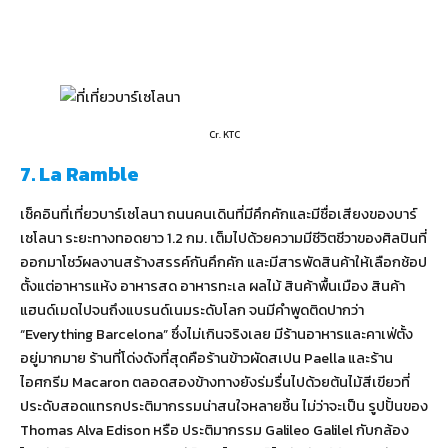
Cr. KTC
7. La Ramble
เช็คอินที่เที่ยวบาร์เซโลนา ถนนคนเดินที่มีคึกคักและมีชื่อเสียงของบาร์
เซโลนา ระยะทางทอดยาว 1.2 กม. เต็มไปด้วยความมีชีวิตชีวาของศิลปินที่
ออกมาโชว์ผลงานสร้างสรรค์กันคึกคัก และมีสารพัดสินค้าให้เลือกช้อป
ตั้งแต่อาหารแห้ง อาหารสด อาหารทะเล ผลไม้ สินค้าพื้นเมือง สินค้า
แฮนด์เมดไปจนถึงแบรนด์เนมระดับโลก จนมีคำพูดติดปากว่า
“Everything Barcelona” ซึ่งไม่เกินจริงเลย มีร้านอาหารและคาเฟ่ตั้ง
อยู่มากมาย ร้านที่โด่งดังที่สุดคือร้านข้าวผัดสเปน Paella และร้าน
ไอศกรีม Macaron ตลอดสองข้างทางยังร่มรื่นไปด้วยต้นไม้สีเขียวที่
ประดับสอดแทรกประติมากรรมน่าสนใจหลายชิ้น ไม่ว่าจะเป็น รูปปั้นของ
Thomas Alva Edison หรือ ประติมากรรม Galileo Galilel กับกล้อง