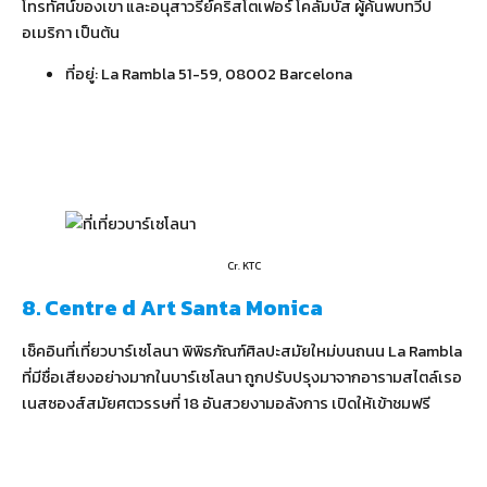
โทรทัศน์ของเขา และอนุสาวรีย์คริสโตเฟอร์ โคลัมบัส ผู้ค้นพบทวีป
อเมริกา เป็นต้น
ที่อยู่: La Rambla 51-59, 08002 Barcelona
Cr. KTC
8. Centre d Art Santa Monica
เช็คอินที่เที่ยวบาร์เซโลนา พิพิธภัณฑ์ศิลปะสมัยใหม่บนถนน La Rambla
ที่มีชื่อเสียงอย่างมากในบาร์เซโลนา ถูกปรับปรุงมาจากอารามสไตล์เรอ
เนสซองส์สมัยศตวรรษที่ 18 อันสวยงามอลังการ เปิดให้เข้าชมฟรี