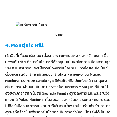
Cr. KTC
4. Montjuic Hill
เช็คอินที่เที่ยวบาร์เซโลนา นั่งรถราง Funicular จากสถานี Paralle ขึ้น
มาพบกับ “ลิตเติ้ลบาร์เซโลนา” ที่ตั้งอยู่บนเนินเขาใจกลางเมืองความสูง
184.8 ม. สามารถมองเห็นวิวเมืองบาร์เซโลน่าแบบทั่วถึง และยังเป็นที่
ตั้งของแลนด์มาร์คสำคัญของบาร์เซโลน่าหลายแห่ง เช่น Museu
Nacional D’Art De Catalunya พิพิธภัณฑ์ศิลปะแห่งชาติคาตาลุนญา
ตั้งเด่นตระหง่านบนเนินเขา ปราสาทป้อมปราการ Montjuic ที่มีเสน่ห์
สวยงามคลาสสิก โบสถ์ Sagrada Familia สุดอลังการ และพระราชวัง
แห่งชาติ Palau Nacional ที่ผสมผสานสถาปัตยกรรมหลากหลาย รวม
ไปถึงยังมีสวนสาธารณะ สนามกีฬา ลานน้ำพุ และโซนร้านค้า ร้านอาหาร
สุดหรูที่สร้างขึ้นเพื่อรองรับนักท่องเที่ยวจากทั่วโลก เมื่อครั้งได้เป็นเจ้า