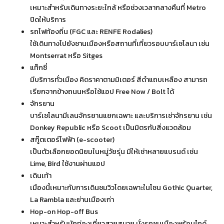
เหมาะสำหรับเดินทางระยะใกล้ หรือช่วงเวลากลางคืนที่ Metro
ปิดให้บริการ
รถไฟท้องถิ่น (FGC และ RENFE Rodalies)
ใช้เดินทางไปยังชานเมืองหรือสถานที่เที่ยวรอบบาร์เซโลนา เช่น
Montserrat หรือ Sitges
แท็กซี่
มีบริการทั่วเมือง คิดราคาตามมิเตอร์ สีดำแถบเหลือง สามารถ
เรียกจากข้างถนนหรือใช้แอป Free Now / Bolt ได้
จักรยาน
บาร์เซโลนามีเลนจักรยานแยกเฉพาะ และบริการเช่าจักรยาน เช่น
Donkey Republic หรือ Scoot เป็นมิตรกับสิ่งแวดล้อม
สกู๊ตเตอร์ไฟฟ้า (e-scooter)
เป็นตัวเลือกยอดนิยมในหมู่วัยรุ่น มีให้เช่าหลายแบรนด์ เช่น
Lime, Bird ใช้งานผ่านแอป
เดินเท้า
เมืองนี้เหมาะกับการเดินชมวิวโดยเฉพาะในโซน Gothic Quarter,
La Rambla และย่านเมืองเก่า
Hop-on Hop-off Bus
เหมาะสำหรับนักท่องเที่ยวสายสบาย นั่งรถชมเมืองพร้อมไกด์