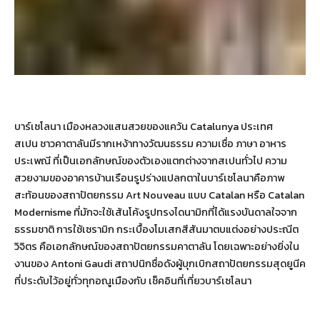
บาร์เซโลนา เมืองหลวงแสนสวยของแคว้น Catalunya ประเทศ
สเปน ชาวคาตาลันมีรากเหง้าทางวัฒนธรรม ความเชื่อ ภาษา อาหาร
ประเพณี ที่เป็นเอกลักษณ์ของตัวเองแตกต่างจากสเปนทั่วไป ความ
สวยงามของอาคารบ้านเรือนรูปร่างแปลกตาในบาร์เซโลนาคือภาพ
สะท้อนของสถาปัตยกรรม Art Nouveau แบบ Catalan หรือ Catalan
Modernisme ที่มักจะใช้เส้นโค้งรูปทรงไดนามิกที่ได้แรงบันดาลใจจาก
ธรรมชาติ การใช้เซรามิก กระเบื้องโมเสกสีสันมาตบแต่งอย่างประณีต
วิจิตร คือเอกลักษณ์ของสถาปัตยกรรมคาตาลัน โดยเฉพาะอย่างยิ่งใน
งานของ Antoni Gaudi สถาปนิกชื่อดังผู้บุกเบิกสถาปัตยกรรมสุดยูนีค
ที่ประดับไว้อยู่ทั่วทุกอณูเมืองกับ เช็คอินที่เที่ยวบาร์เซโลนา