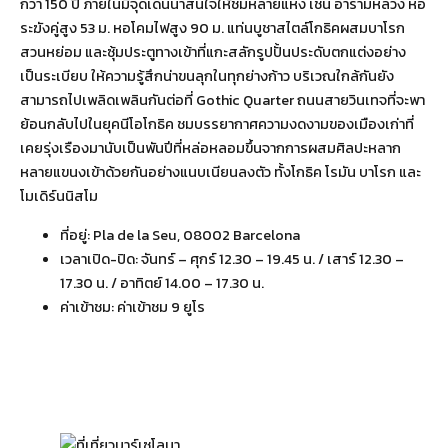
กว่า 150 ปี ภายในมีจุดเด่นน่าสนใจให้ชมหลายแห่ง เช่น อารามหลวง หอ
ระฆังคู่สูง 53 ม. หอโคมไฟสูง 90 ม. แท่นบูชาสไตล์โกธิคผสมบาโรก
สวนหย่อม และซุ้มประตูทางเข้าที่แกะสลักรูปปั้นประดับตกแต่งอย่าง
เป็นระเบียบ ให้ความรู้สึกน่าขนลุกในทุกย่างก้าว บริเวณใกล้กันยัง
สามารถไปเพลิดเพลินกันต่อที่ Gothic Quarter ถนนสายวินเทจที่จะพา
ย้อนกลับไปในยุคนีโอโกธิค ชมบรรยากาศความงดงามของเมืองเก่าที่
เคยรุ่งเรืองมานับเป็นพันปีที่หล่อหลอมขึ้นจากการผสมศิลปะหลาก
หลายแขนงเข้าด้วยกันอย่างแนบเนียนลงตัว ทั้งโกธิค โรมัน บาโรก และ
โมเดิร์นนิสโม
ที่อยู่: Pla de la Seu, 08002 Barcelona
เวลาเปิด-ปิด: จันทร์ – ศุกร์ 12.30 – 19.45 น. / เสาร์ 12.30 –
17.30 น. / อาทิตย์ 14.00 – 17.30 น.
ค่าเข้าชม: ค่าเข้าชม 9 ยูโร