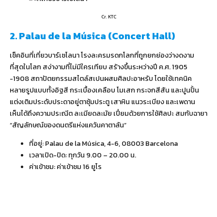
Cr. KTC
2. Palau de la Música (Concert Hall)
เช็คอินที่เที่ยวบาร์เซโลนา โรงละครมรดกโลกที่ถูกยกย่องว่างดงาม
ที่สุดในโลก สง่างามที่ไม่มีใครเทียบ สร้างขึ้นระหว่างปี ค.ศ. 1905
-1908 สถาปัตยกรรมสไตล์สเปนผสมศิลปะอาหรับ โดยใช้เทคนิค
หลายรูปแบบทั้งอิฐสี กระเบื้องเคลือบ โมเสก กระจกสีสัน และปูนปั้น
แต่งเติมประดับประดาอยู่ตาซุ้มประตู เสาหิน แนวระเบียง และเพดาน
เห็นได้ถึงความประณีต ละเมียดละมัย เปี่ยมด้วยการใช้ศิลปะ สมกับฉายา
“สัญลักษณ์ของดนตรีแห่งแคว้นคาตาลัน”
ที่อยู่: Palau de la Música, 4-6, 08003 Barcelona
เวลาเปิด-ปิด: ทุกวัน 9.00 – 20.00 น.
ค่าเข้าชม: ค่าเข้าชม 16 ยูโร