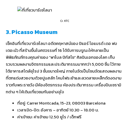
Cr. KTC
3. Picasso Museum
เช็คอินที่เที่ยวบาร์เซโลนา อดีตคฤหาสน์ของ ปิแอร์ โอแบรต์ เดอ ฟง
เตอะนัว ที่สร้างขึ้นในศตวรรษที่ 16 ได้รับการบรูณะให้กลายเป็น
พิพิธภัณฑ์ทรงคุณค่าของ “พาโบล ปิกัสโซ” ศิลปินเอกของโลก เก็บ
รวบรวมผลงานจิตรกรรมและประติมากรรมมากกว่า 5,000 ชิ้น ไว้ภาย
ใต้อาคารสไตล์ยุโรป 3 ชั้นขนาดใหญ่ ภายในจัดเป็นโซนจัดแสดงผลงาน
ที่ตกแต่งสวยงามด้วยปูนสลัก โคมไฟระย้าและลวดลายเหล็กดัดงดงาม
ราวกับพระราชวัง มีห้องจิตรกรรม ห้องประติมากรรม เครื่องปันเซรามิ
กต่าง ๆ ให้เดินเที่ยวชมกันอย่างจุใจ
ที่อยู่: Carrer Montcada, 15-23, 08003 Barcelona
เวลาเปิด-ปิด: อังคาร – อาทิตย์ 10.30 – 18.00 น.
ค่าเข้าชม: ค่าเข้าชม 12.50 ยูโร / เด็กฟรี