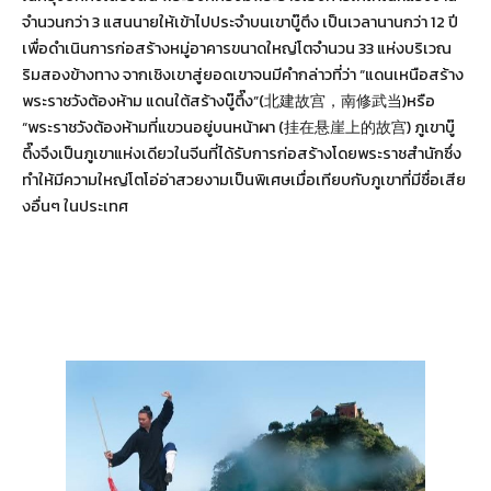
จำนวนกว่า 3 แสนนายให้เข้าไปประจำบนเขาบู๊ตึง เป็นเวลานานกว่า 12 ปี
เพื่อดำเนินการก่อสร้างหมู่อาคารขนาดใหญ่โตจำนวน 33 แห่งบริเวณ
ริมสองข้างทาง จากเชิงเขาสู่ยอดเขาจนมีคำกล่าวที่ว่า “แดนเหนือสร้าง
พระราชวังต้องห้าม แดนใต้สร้างบู๊ตึ๊ง”(北建故宫，南修武当)หรือ
“พระราชวังต้องห้ามที่แขวนอยู่บนหน้าผา (挂在悬崖上的故宫) ภูเขาบู๊
ตึ๊งจึงเป็นภูเขาแห่งเดียวในจีนที่ได้รับการก่อสร้างโดยพระราชสำนักซึ่ง
ทำให้มีความใหญ่โตโอ่อ่าสวยงามเป็นพิเศษเมื่อเทียบกับภูเขาที่มีชื่อเสีย
งอื่นๆ ในประเทศ