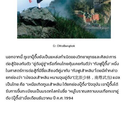
Cr. CNtoBangkok
นอกจากนี้ ภูเขาบู๊ตึ๊งยังเป็นแหล่งกำเนิดของวิทยายุทธและศิลปะการ
ต่อสู้ป้องกันตัว “อู่ตังอู่ซู่”หรือที่คนไทยคุ้นเคยกันดีว่า “กังฟูบู๊ตึ๊ง” หนึ่ง
ในศาสตร์การต่อสู้ที่มีชื่อเสียงตีคู่มากับ “กังฟูเส้าหลิน”โดยมีคำกล่าว
ยกย่องว่า “เป่ยฉงเส้าหลิน หนานจุนอู่ตัง”(北崇少林，南尊武当) แปล
เป็นไทย คือ “เหนือเทิดทูนเส้าหลิน ใต้ยกย่องบู๊ตึ้ง”ปัจจุบัน เขาบู๊ตึ๊งได้
รับการขึ้นทะเบียนเป็นมรดกโลกในชื่อ “หมู่โบราณสถานบนเทือกเขาอู่
ตัง (บู๊ตึ๊ง)”เมื่อเดือนธันวาคม ปี ค.ศ. 1994