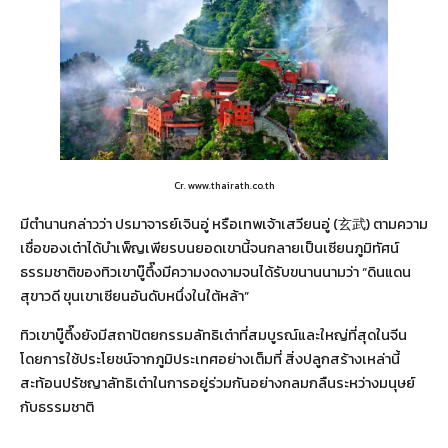
Cr. www.thairath.co.th
มีตำนานกล่าวว่า ปรมาจารย์เจินอู่ หรือเทพเจ้าเสวียนอู่ (玄武) ตามความ
เชื่อของเต๋าได้บำเพ็ญเพียรบนยอดเขานี้จนกลายเป็นเซียนภูมิทัศน์
ธรรมชาติของทิวเขาบู๊ตึ๊งมีความงดงามจนได้รับขนานนามว่า “ดินแดน
สุขาวดี ขุนเขาเซียนอันดับหนึ่งในใต้หล้า”
ทิวเขาบู๊ตึ๊งยังมีสถาปัตยกรรมลัทธิเต๋าที่สมบูรณ์และใหญ่ที่สุดในจีน
โดยการใช้ประโยชน์จากภูมิประเทศอย่างเต็มที่ สิ่งปลูกสร้างเหล่านี้
สะท้อนปรัชญาลัทธิเต๋าในการอยู่ร่วมกันอย่างกลมกลืนระหว่างมนุษย์
กับธรรมชาติ