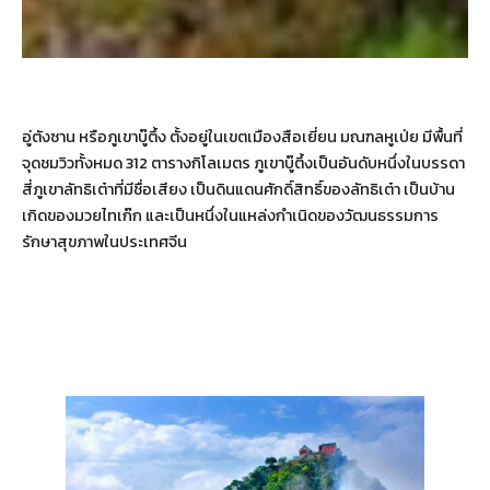
อู่ตังซาน หรือภูเขาบู๊ตึ้ง ตั้งอยู่ในเขตเมืองสือเยี่ยน มณฑลหูเป่ย มีพื้นที่
จุดชมวิวทั้งหมด 312 ตารางกิโลเมตร ภูเขาบู๊ตึ้งเป็นอันดับหนึ่งในบรรดา
สี่ภูเขาลัทธิเต๋าที่มีชื่อเสียง เป็นดินแดนศักดิ์สิทธิ์ของลัทธิเต๋า เป็นบ้าน
เกิดของมวยไทเก๊ก และเป็นหนึ่งในแหล่งกำเนิดของวัฒนธรรมการ
รักษาสุขภาพในประเทศจีน