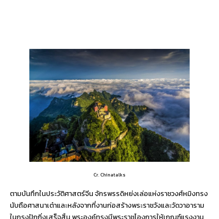
Cr. Chinatalks
ตามบันทึกในประวัติศาสตร์จีน จักรพรรดิหย่งเล่อแห่งราชวงศ์หมิงทรง
นับถือศาสนาเต๋าและหลังจากที่งานก่อสร้างพระราชวังและวัดวาอาราม
ในกรุงปักกิ่งเสร็จสิ้น พระองค์ทรงมีพระราชโองการให้เกณฑ์แรงงาน