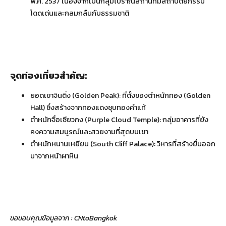
พ.ศ. 2537 เนื่องจากเป็นกลุ่มโบราณสถานที่มีสถาปัตยกรรม
โดดเด่นและกลมกลืนกับธรรมชาติ
จุดท่องเที่ยวสำคัญ:
ยอดเขาจินติ่ง (Golden Peak): ที่ตั้งของตำหนักทอง (Golden
Hall) ซึ่งสร้างจากทองแดงชุบทองคำแท้
ตำหนักจื่อเซียวกง (Purple Cloud Temple): กลุ่มอาคารที่ยัง
คงความสมบูรณ์และสวยงามที่สุดบนเขา
ตำหนักหนานเหยียน (South Cliff Palace): วิหารที่สร้างยื่นออก
มาจากหน้าผาหิน
ขอขอบคุณข้อมูลจาก : CNtoBangkok