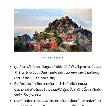
Cr. Public Holiday
ศูนย์กลางลัทธิเต๋า: เป็นภูเขาศักดิ์สิทธิ์ที่สำคัญที่สุดแห่งหนึ่งของ
ลัทธิเต๋า โดยเชื่อว่าเป็นสถานที่บำเพ็ญตบะของ เทพเจ้าเสวียนอู่
(ตั่วเหล่าเอี๊ยะ หรือเจ้าพ่อเสือ)
ต้นกำเนิดวิชาไทเก็ก: ตามตำนานเล่าว่าเป็นที่พำนักของ
ปรมาจารย์ เตียซัมฮง (จางซานเฟิง) ผู้ก่อตั้งสำนักบู๊ตึ๊งและคิดค้น
วิชาไทเก็ก (Tai Chi)
มรดกโลกโดย UNESCO: ได้รับการขึ้นทะเบียนเป็นมรดกโลกในปี