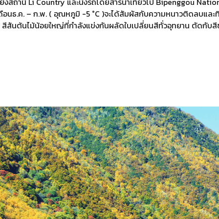
ังสถานี Li Country และนั่งรถโดยสารนำเที่ยวไป Bipenggou Natio
งเดือนธ.ค. – ก.พ. ( อุณหภูมิ -5 °C )จะได้สัมผัสกับความหนาวติดลบและทิ
) สีสันต้นไม้น้อยใหญ่ที่กำลังแข่งกันผลัดใบเปลี่ยนสีทั่วอุทยาน ตัดก