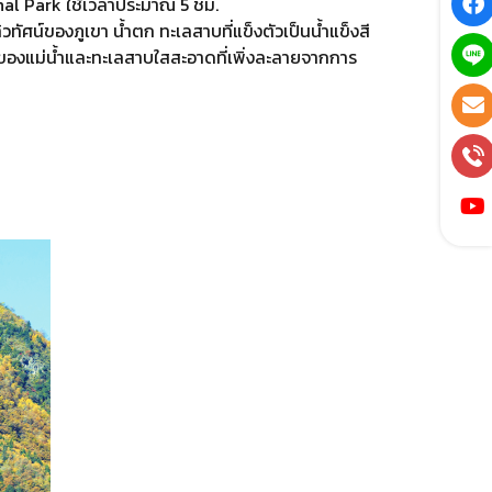
nal Park ใช้เวลาประมาณ 5 ชม.
วทัศน์ของภูเขา น้ำตก ทะเลสาบที่แข็งตัวเป็นน้ำแข็งสี
ับสีของแม่น้ำและทะเลสาบใสสะอาดที่เพิ่งละลายจากการ