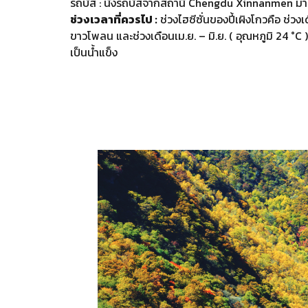
รถบัส : นั่งรถบัสจากสถานี Chengdu Xinnanmen มาย
ช่วงเวลาที่ควรไป :
ช่วงไฮซีซั่นของปี้เผิงโกวคือ ช่ว
ขาวโพลน และช่วงเดือนเม.ย. – มิ.ย. ( อุณหภูมิ 24 °C 
เป็นน้ำแข็ง