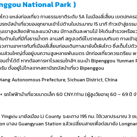
penggou National Park )
ิงโกว แหล่งท่องเที่ยว ทางธรรมชาติระดับ 5A ในเมืองลี่เสี้ยน เ
นั่งรถบัสนำเที่ยวของอุทยานเข้าไปด้านในประมาณ 15 นาที ก้าวเข้าสู่ธร
สูงเสียดฟ้าและแนวป่าสน มีทางเดินสะพานไม้ ให้เดินสำรวจหรือแวะถ่า
เติมด้านในที่มีทั้งธารน้ำตก ลานสกี สถูปเจดีย์โบราณแบบทิเบต ทางเข้าอ
แวะทานอาหารกันที่เมืองลี่เสี้ยนก่อนเดินทางมายังปี้เผิงโกว ซึ่งเต็มไ
ยานส่วนใหญ่ตั้งอยู่บนความสูงหลายพันเมตร นักท่องเที่ยวควรเตรียม
กซิเจนต่ำได้ดี หากต้องการหาโรงแรมใกล้ๆ แนะนำ Bipenggou Yunman
 ตั้งอยู่ไม่ไกลจากสถานีรถบัสนำเที่ยว Bipenggou
iang Autonomous Prefecture, Sichuan District, China
ไฟฟ้านำเที่ยวขนาดเล็ก 60 CNY/ท่าน (ผู้สูงวัยอายุ 60 – 69 ปี จ่ายครึ
Yingxiu มายังเมือง Li County ระยะทาง 195 กม. ใช้เวลาประมาณ 3 ชม
on มาลง Guangyuan Station แล้วเปลี่ยนสายเพื่อต่อมายัง Longnan S