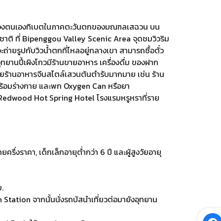
ขตปกครองตนเองทิเบตในภาคตะวันตกของมณฑลเสฉวน บน
รมชาติ ที่ Bipenggou Valley Scenic Area จุดชมวิวริม
ยรูปกับวิวน้ำตกที่ไหลอยู่กลางเขา สามารถซื้อตั๋ว
ุทยานปี้เผิงโกวมีร้านขายอาหาร เครื่องดื่ม ของฝาก
ปด้วยร้านอาหารจีนสไตล์เสวนต้นตำรับมากมาย เช่น ร้าน
 พร้อมร่างกาย และพก Oxygen Can หรือยา
 Redwood Hot Spring Hotel โรงแรมหรูหราที่ราย
่งราคา, เด็กเล็กอายุต่ำกว่า 6 ปี และผู้สูงวัยอายุ
.
tation จากนั้นนั่งรถบัสนำเที่ยวต่อมายังอุทยาน