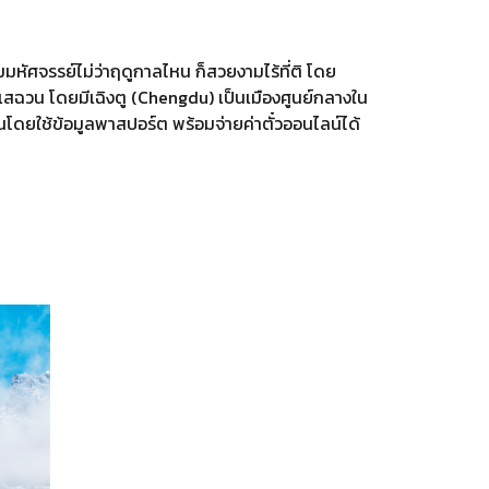
มหัศจรรย์ไม่ว่าฤดูกาลไหน ก็สวยงามไร้ที่ติ โดย
ฉวน โดยมีเฉิงตู (Chengdu) เป็นเมืองศูนย์กลางใน
โดยใช้ข้อมูลพาสปอร์ต พร้อมจ่ายค่าตั๋วออนไลน์ได้