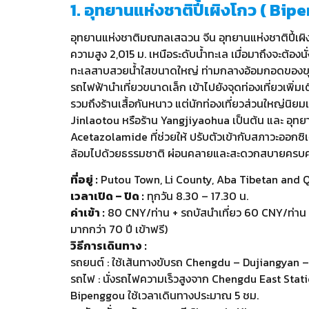
1. อุทยานแห่งชาติปี้เผิงโกว ( Bi
อุทยานแห่งชาติมณฑลเสฉวน จีน อุทยานแห่งชาติปี้เผ
ความสูง 2,015 ม. เหนือระดับน้ำทะเล เมื่อมาถึงจะต้อง
ทะเลสาบสวยน้ำใสขนาดใหญ่ ท่ามกลางอ้อมกอดของขุนเขา
รถไฟฟ้านำเที่ยวขนาดเล็ก เข้าไปยังจุดท่องเที่ยวเพิ่ม
รวมถึงร้านเสื้อกันหนาว แต่นักท่องเที่ยวส่วนใหญ่นิยม
Jinlaotou หรือร้าน Yangjiyaohua เป็นต้น และ อุท
Acetazolamide ที่ช่วยให้ ปรับตัวเข้ากับสภาวะออ
ล้อมไปด้วยธรรมชาติ ผ่อนคลายและสะดวกสบายครบครัน
ที่อยู่ :
Putou Town, Li County, Aba Tibetan and Q
เวลาเปิด – ปิด :
ทุกวัน 8.30 – 17.30 น.
ค่าเข้า :
80 CNY/ท่าน + รถบัสนำเที่ยว 60 CNY/ท่าน + รถ
มากกว่า 70 ปี เข้าฟรี)
วิธีการเดินทาง :
รถยนต์ : ใช้เส้นทางขับรถ Chengdu – Dujiangyan – 
รถไฟ : นั่งรถไฟความเร็วสูงจาก Chengdu East Stati
Bipenggou ใช้เวลาเดินทางประมาณ 5 ชม.