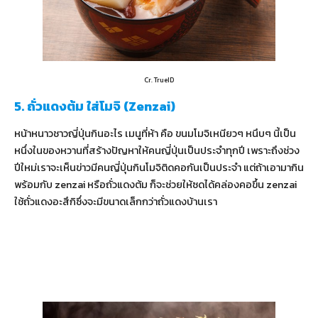
Cr. TrueID
5. ถั่วแดงต้ม ใส่โมจิ (Zenzai)
หน้าหนาวชาวญี่ปุ่นกินอะไร เมนูที่ห้า คือ ขนมโมจิเหนียวๆ หนึบๆ นี้เป็น
หนึ่งในของหวานที่สร้างปัญหาให้คนญี่ปุ่นเป็นประจำทุกปี เพราะถึงช่วง
ปีใหม่เราจะเห็นข่าวมีคนญี่ปุ่นกินโมจิติดคอกันเป็นประจำ แต่ถ้าเอามากิน
พร้อมกับ zenzai หรือถั่วแดงต้ม ก็จะช่วยให้ซดได้คล่องคอขึ้น zenzai
ใช้ถั่วแดงอะสึกิซึ่งจะมีขนาดเล็กกว่าถั่วแดงบ้านเรา