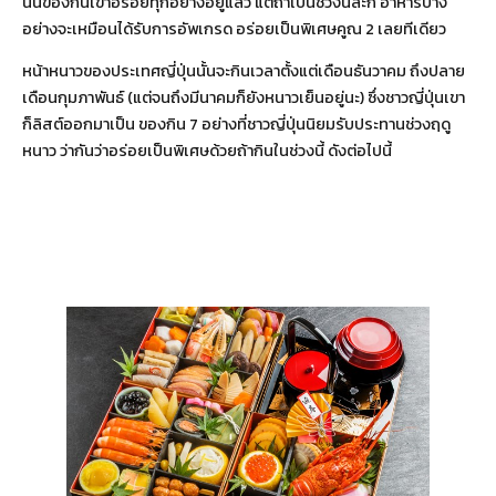
นั้นของกินเขาอร่อยทุกอย่างอยู่แล้ว แต่ถ้าเป็นช่วงนี้ล่ะก็ อาหารบาง
อย่างจะเหมือนได้รับการอัพเกรด อร่อยเป็นพิเศษคูณ 2 เลยทีเดียว
หน้าหนาวของประเทศญี่ปุ่นนั้นจะกินเวลาตั้งแต่เดือนธันวาคม ถึงปลาย
เดือนกุมภาพันธ์ (แต่จนถึงมีนาคมก็ยังหนาวเย็นอยู่นะ) ซึ่งชาวญี่ปุ่นเขา
ก็ลิสต์ออกมาเป็น ของกิน 7 อย่างที่ชาวญี่ปุ่นนิยมรับประทานช่วงฤดู
หนาว ว่ากันว่าอร่อยเป็นพิเศษด้วยถ้ากินในช่วงนี้ ดังต่อไปนี้