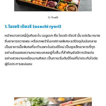
Cr. TrueID
1. โอเซจิ เรียวริ (osechi ryori)
หน้าหนาวชาวญี่ปุ่นกินอะไร เมนูแรก คือ โอเซจิ เรียวริ นั้น แต่เดิม หมาย
ถึงอาหารถวายพระ หรือเทพเจ้าในเทศกาลพิเศษ แต่ปัจจุบันมันกลาย
เป็นอาหารมื้อพิเศษที่จะทำเฉพาะในช่วงปีใหม่ เป็นชุดเซ็ทอาหารที่ทุก
อย่างล้วนแฝงความหมายมงคลอยู่ทั้งสิ้น ที่สำคัญยังมีการจัดแต่ง
อย่างสวยงามเหมือนงานศิลปะ เป็นการเริ่มต้นปีใหม่ที่น่าประทับใจต่อ
ผู้รับประทานแน่นอน