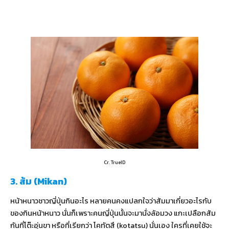
Cr. TrueID
3. ส้ม (Mikan)
หน้าหนาวชาวญี่ปุ่นกินอะไร หลายคนคงแปลกใจว่าส้มมาเกี่ยวอะไรกับ
ของกินหน้าหนาว นั่นก็เพราะคนญี่ปุ่นนั้นจะมานั่งล้อมวง แกะเปลือกส้ม
กันที่โต๊ะอุ่นขา หรือที่เรียกว่า โคทัตสึ (kotatsu) นั่นเอง ใครที่เคยใช้จะ