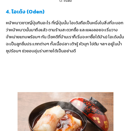
Cr. TrueID
4. โอเด้ง (Oden)
หน้าหนาวชาวญี่ปุ่นกินอะไร ที่ญี่ปุ่นนั้น โอเด้งถือเป็นหนึ่งในสิ่งที่จะบอก
ว่าหน้าหนาวนั้นมาถึงแล้ว ตามร้านสะดวกซื้อ และแผงลอยจะเริ่มวาง
จำหน่ายแทบพร้อมๆ กัน (โชคดีที่บ้านเราก็เริ่มจะหาซื้อได้บ้าง) โอเด้งนั้น
จะเป็นลูกชิ้นประเภทต่างๆ ทั้งเนื้อปลา เต้าหู้ หัวบุก ไข่ต้ม ฯลฯ อยู่ในน้ำ
ซุปร้อนๆ ช่วยอบอุ่นร่างกายได้เป็นอย่างดี