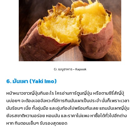
Cr. เมนูอาหาร – Kapook
6. มันเผา (Yaki Imo)
หน้าหนาวชาวญี่ปุ่นกินอะไร ใครอ่านการ์ตูนญี่ปุ่น หรือตามซีรี่ส์ญี่ปุ่
นบ่อยๆ จะต้องเจอจังหวะที่มีการกินมันเผาเป็นประจำ นั่นก็เพราะเวลา
มันร้อนๆ เนี่ย ทั้งอุ่นมือ และอุ่นท้องไปพร้อมกันเลย แถมมันเผาญี่ปุ่น
ยังรสชาติหวานอร่อย หอมมัน และราคาไม่แพง หาซื้อได้ทั่วไปอีกต่าง
หาก กินตอนเย็นๆ รับรองสุดยอด