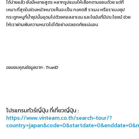
ได้ง่ายแล้ว ยังมีหลายสูตร หลากรูปแบบให้เลือกตามชอบด้วย แต่ที่
เหมาะที่สุดในช่วงหน้าหนาวเห็นจะเป็น ทงคตสึ ราเมง หรือราเมงซุป
กระดูกหมูที่น้ำซุปนั้นอุดมไปด้วยคอลลาเจน และไขมันที่มีประโยชน์ ช่วย
ให้เราผ่านพ้นความหนาวไปได้อย่างปลอดภัยแน่นอน
ขอขอบคุณข้อมูลจาก : TrueID
โปรแกรมทัวร์ญี่ปุ่น ที่เที่ยวญี่ปุ่น :
https://www.vinteam.co.th/search-tour/?
country=japan&code=0&startdate=0&enddate=0&