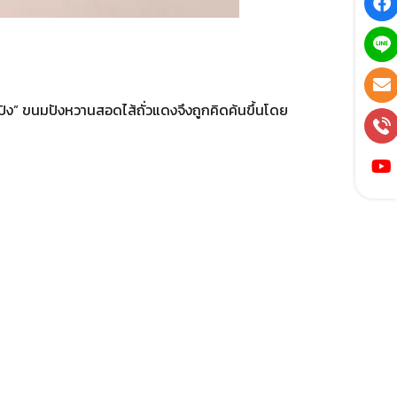
นปัง” ขนมปังหวานสอดไส้ถั่วแดงจึงถูกคิดค้นขึ้นโดย