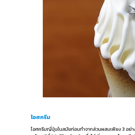
ไอศกรีม
ไอศครีมญี่ปุ่นในสมัยก่อนทำจากส่วนผสมเพียง 3 อย่าง ค