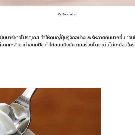
Cr. Fooded.co
ชันนารีชาวโปรตุเกส ทำให้คนญี่ปุ่นรู้จักอย่างแพร่หลายกันมากขึ้น “อั
ยีสต์จากเหล้ามาทำขนมปัง ทำให้ขนมปังมีความอร่อยโดดเด่นไม่เหมือนใคร