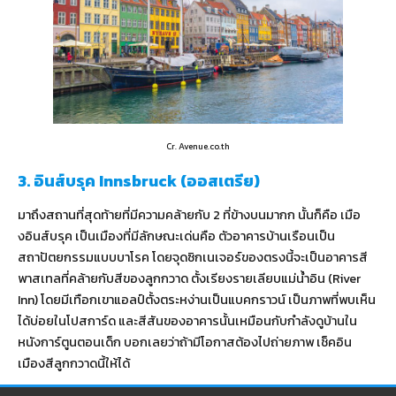
Cr. Avenue.co.th
3. อินส์บรุค Innsbruck (ออสเตรีย)
มาถึงสถานที่สุดท้ายที่มีความคล้ายกับ 2 ที่ข้างบนมากก นั้นก็คือ เมือ
งอินส์บรุค เป็นเมืองที่มีลักษณะเด่นคือ ตัวอาคารบ้านเรือนเป็น
สถาปัตยกรรมแบบบาโรค โดยจุดซิกเนเจอร์ของตรงนี้จะเป็นอาคารสี
พาสเทลที่คล้ายกับสีของลูกกวาด ตั้งเรียงรายเลียบแม่น้ำอิน (River
Inn) โดยมีเทือกเขาแอลป์ตั้งตระหง่านเป็นแบคกราวน์ เป็นภาพที่พบเห็น
ได้บ่อยในโปสการ์ด และสีสันของอาคารนั้นเหมือนกับกำลังดูบ้านใน
หนังการ์ตูนตอนเด็ก บอกเลยว่าถ้ามีโอกาสต้องไปถ่ายภาพ เช็คอิน
เมืองสีลูกกวาดนี้ให้ได้