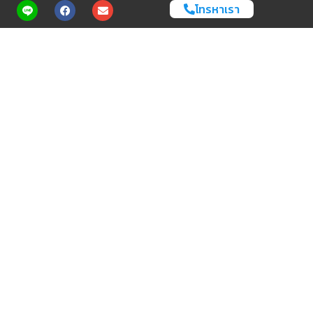
โทรหาเรา
เป็นยังไงกันบ้างกับอาคารหลายสีทั้ง 3 แห่ง ที่นำมาฝากวันนี้ เป็นอาคาร
ที่คล้ายกันมากเลยใช่มั้ยล่าา อาคารหลายสีเหมือนกันไม่พอยังตั้งอยู่บริ
เวรท่าเรือเหมือนกันอีก แต่หลังจากนี้ไปทุกคนพอจะแยกออกกันแล้วใช่
ไหมว่าที่นี้คือที่ไหน ?
ขอขอบคุณข้อมูลจาก : Avenue.co.th