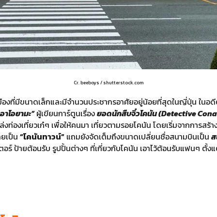
Cr. beeboys / shutterstock.com
เมืองที่มีขนาดเล็กและมีจำนวนประชากรอาศัยอยู่น้อยที่สุดในญี่ปุ่น ในอ
 อาโอยามะ”
ผู้เขียนการ์ตูนเรื่อง
ยอดนักสืบจิ๋วโคนัน (Detective Con
่งท่องเที่ยวเก๋ๆ เพื่อให้คนมา เที่ยวตามรอยโคนัน โดยเริ่มจากการสร้าง
ายเป็น
“โคนันทาวน์”
แถมยังจัดเต็มถึงขนาดเปลี่ยนชื่อสนามบินเป็น
ส
์ ป้ายต้อนรับ รูปปั้นต่างๆ ที่เกี่ยวกับโคนัน เอาไว้ต้อนรับแฟนๆ ตั้งแ