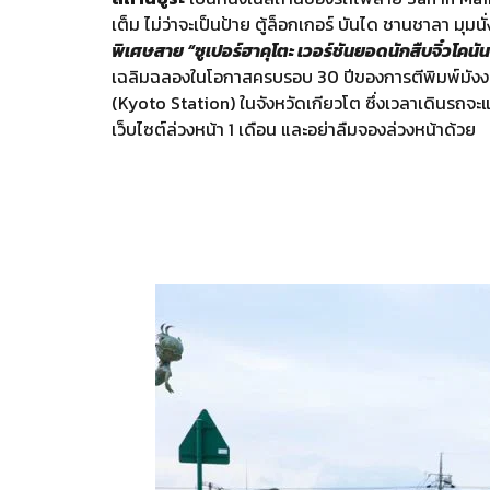
เต็ม ไม่ว่าจะเป็นป้าย ตู้ล็อกเกอร์ บันได ชานชาลา มุ
พิเศษสาย “ซูเปอร์ฮาคุโตะ เวอร์ชันยอดนักสืบจิ๋ว
เฉลิมฉลองในโอกาสครบรอบ 30 ปีของการตีพิมพ์มังงะยอ
(Kyoto Station) ในจังหวัดเกียวโต ซึ่งเวลาเดินรถจ
เว็บไซต์ล่วงหน้า 1 เดือน และอย่าลืมจองล่วงหน้าด้วย