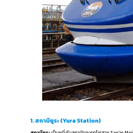
1. สถานียูระ (Yura Station)
สถานียูระ
เป็นหนึ่งในสถานีของรถไฟสาย San’in Main 