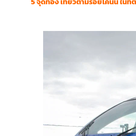
5 จุดท่อง เที่ยวตามรอยโคนัน ในทต