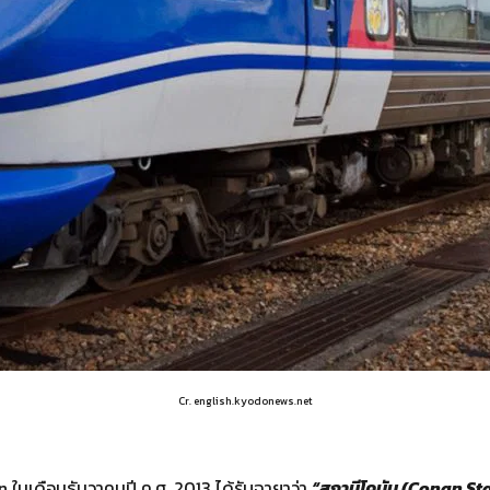
Cr. english.kyodonews.net
ในเดือนธันวาคมปี ค.ศ. 2013 ได้รับฉายาว่า
“สถานีโคนัน (Conan St